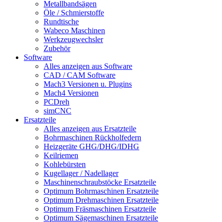
Metallbandsägen
Öle / Schmierstoffe
Rundtische
Wabeco Maschinen
Werkzeugwechsler
Zubehör
Software
Alles anzeigen aus Software
CAD / CAM Software
Mach3 Versionen u. Plugins
Mach4 Versionen
PCDreh
simCNC
Ersatzteile
Alles anzeigen aus Ersatzteile
Bohrmaschinen Rückholfedern
Heizgeräte GHG/DHG/IDHG
Keilriemen
Kohlebürsten
Kugellager / Nadellager
Maschinenschraubstöcke Ersatzteile
Optimum Bohrmaschinen Ersatzteile
Optimum Drehmaschinen Ersatzteile
Optimum Fräsmaschinen Ersatzteile
Optimum Sägemaschinen Ersatzteile