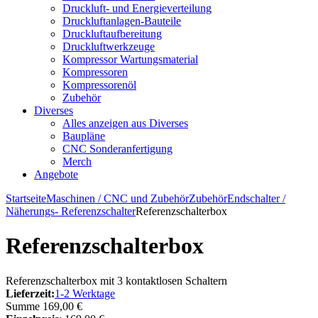
Druckluft- und Energieverteilung
Druckluftanlagen-Bauteile
Druckluftaufbereitung
Druckluftwerkzeuge
Kompressor Wartungsmaterial
Kompressoren
Kompressorenöl
Zubehör
Diverses
Alles anzeigen aus Diverses
Baupläne
CNC Sonderanfertigung
Merch
Angebote
Startseite
Maschinen / CNC und Zubehör
Zubehör
Endschalter /
Näherungs- Referenzschalter
Referenzschalterbox
Referenzschalterbox
Referenzschalterbox mit 3 kontaktlosen Schaltern
Lieferzeit:
1-2 Werktage
Summe
169,00 €