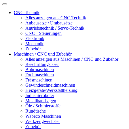
CNC Technik
Alles anzeigen aus CNC Technik
Anbausätze / Umbausätze
Antriebstechnik / Servo-Technik
CNC - Steuerungen
Elektronik
Mechanik
Zubehör
Maschinen / CNC und Zubehör
Alles anzeigen aus Maschinen / CNC und Zubehör
Beschriftungslaser
Bohrmaschinen
Drehmaschinen
Fräsmaschinen
Gewindeschneidmaschinen
Heizgeräte/Werkstattheizung
Industrieroboter
Metallbandsägen
Öle / Schmierstoffe
Rundtische
Wabeco Maschinen
Werkzeugwechsler
Zubehör