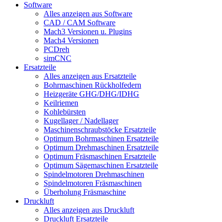
Software
Alles anzeigen aus Software
CAD / CAM Software
Mach3 Versionen u. Plugins
Mach4 Versionen
PCDreh
simCNC
Ersatzteile
Alles anzeigen aus Ersatzteile
Bohrmaschinen Rückholfedern
Heizgeräte GHG/DHG/IDHG
Keilriemen
Kohlebürsten
Kugellager / Nadellager
Maschinenschraubstöcke Ersatzteile
Optimum Bohrmaschinen Ersatzteile
Optimum Drehmaschinen Ersatzteile
Optimum Fräsmaschinen Ersatzteile
Optimum Sägemaschinen Ersatzteile
Spindelmotoren Drehmaschinen
Spindelmotoren Fräsmaschinen
Überholung Fräsmaschine
Druckluft
Alles anzeigen aus Druckluft
Druckluft Ersatzteile