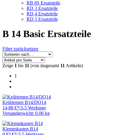
RB 8S Ersatzteile
RD 3 Ersatzteile
RD 4 Ersatzteile
RD 5 Ersatzteile
B 14 Basic Ersatzteile
Filter zurücksetzen
Zeige
1
bis
11
(von insgesamt
11
Artikeln)
1
Keilriemen B14/DQ14
14,88 €
*
/
3-5 Werktage
Versandgewicht: 0.06 kg
Klemmkasten B14
9,82 €
*
/
3-5 Werktage