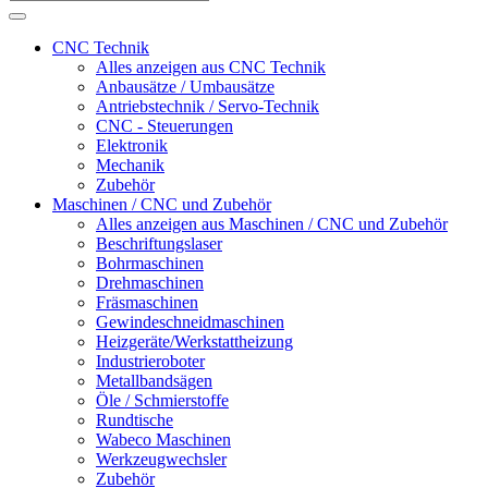
CNC Technik
Alles anzeigen aus CNC Technik
Anbausätze / Umbausätze
Antriebstechnik / Servo-Technik
CNC - Steuerungen
Elektronik
Mechanik
Zubehör
Maschinen / CNC und Zubehör
Alles anzeigen aus Maschinen / CNC und Zubehör
Beschriftungslaser
Bohrmaschinen
Drehmaschinen
Fräsmaschinen
Gewindeschneidmaschinen
Heizgeräte/Werkstattheizung
Industrieroboter
Metallbandsägen
Öle / Schmierstoffe
Rundtische
Wabeco Maschinen
Werkzeugwechsler
Zubehör