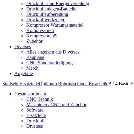
Druckluft- und Energieverteilung
Druckluftanlagen-Bauteile
Druckluftaufbereitung
Druckluftwerkzeuge
Kompressor Wartungsmaterial
Kompressoren
Kompressorenöl
Zubehör
Diverses
Alles anzeigen aus Diverses
Baupläne
CNC Sonderanfertigung
Merch
Angebote
Startseite
Ersatzteile
Optimum Bohrmaschinen Ersatzteile
B 14 Basic Er
Gesamtsortiment
CNC Technik
Maschinen / CNC und Zubehör
Software
Ersatzteile
Druckluft
Diverses