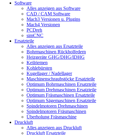
Software
Alles anzeigen aus Software
CAD / CAM Software
Mach3 Versionen u. Plugins
Mach4 Versionen
PCDreh
simCNC
Ersatzteile
Alles anzeigen aus Ersatzteile
Bohrmaschinen Rückholfedern
Heizgeräte GHG/DHG/IDHG
Keilriemen
Kohlebürsten
Kugellager / Nadellager
Maschinenschraubstöcke Ersatzteile
Optimum Bohrmaschinen Ersatzteile
Optimum Drehmaschinen Ersatzteile
Optimum Fräsmaschinen Ersatzteile
Optimum Sägemaschinen Ersatzteile
Spindelmotoren Drehmaschinen
Spindelmotoren Fräsmaschinen
Überholung Fräsmaschine
Druckluft
Alles anzeigen aus Druckluft
Druckluft Ersatzteile