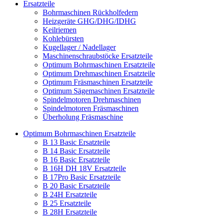
Ersatzteile
Bohrmaschinen Rückholfedern
Heizgeräte GHG/DHG/IDHG
Keilriemen
Kohlebürsten
Kugellager / Nadellager
Maschinenschraubstöcke Ersatzteile
Optimum Bohrmaschinen Ersatzteile
Optimum Drehmaschinen Ersatzteile
Optimum Fräsmaschinen Ersatzteile
Optimum Sägemaschinen Ersatzteile
Spindelmotoren Drehmaschinen
Spindelmotoren Fräsmaschinen
Überholung Fräsmaschine
Optimum Bohrmaschinen Ersatzteile
B 13 Basic Ersatzteile
B 14 Basic Ersatzteile
B 16 Basic Ersatzteile
B 16H DH 18V Ersatzteile
B 17Pro Basic Ersatzteile
B 20 Basic Ersatzteile
B 24H Ersatzteile
B 25 Ersatzteile
B 28H Ersatzteile