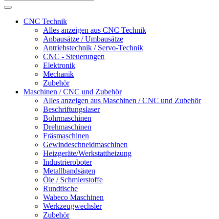
CNC Technik
Alles anzeigen aus CNC Technik
Anbausätze / Umbausätze
Antriebstechnik / Servo-Technik
CNC - Steuerungen
Elektronik
Mechanik
Zubehör
Maschinen / CNC und Zubehör
Alles anzeigen aus Maschinen / CNC und Zubehör
Beschriftungslaser
Bohrmaschinen
Drehmaschinen
Fräsmaschinen
Gewindeschneidmaschinen
Heizgeräte/Werkstattheizung
Industrieroboter
Metallbandsägen
Öle / Schmierstoffe
Rundtische
Wabeco Maschinen
Werkzeugwechsler
Zubehör