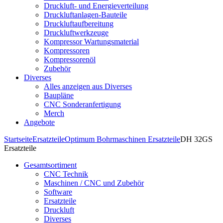
Druckluft- und Energieverteilung
Druckluftanlagen-Bauteile
Druckluftaufbereitung
Druckluftwerkzeuge
Kompressor Wartungsmaterial
Kompressoren
Kompressorenöl
Zubehör
Diverses
Alles anzeigen aus Diverses
Baupläne
CNC Sonderanfertigung
Merch
Angebote
Startseite
Ersatzteile
Optimum Bohrmaschinen Ersatzteile
DH 32GS
Ersatzteile
Gesamtsortiment
CNC Technik
Maschinen / CNC und Zubehör
Software
Ersatzteile
Druckluft
Diverses