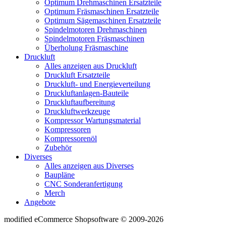
Optimum Drehmaschinen Ersatzteile
Optimum Fräsmaschinen Ersatzteile
Optimum Sägemaschinen Ersatzteile
Spindelmotoren Drehmaschinen
Spindelmotoren Fräsmaschinen
Überholung Fräsmaschine
Druckluft
Alles anzeigen aus Druckluft
Druckluft Ersatzteile
Druckluft- und Energieverteilung
Druckluftanlagen-Bauteile
Druckluftaufbereitung
Druckluftwerkzeuge
Kompressor Wartungsmaterial
Kompressoren
Kompressorenöl
Zubehör
Diverses
Alles anzeigen aus Diverses
Baupläne
CNC Sonderanfertigung
Merch
Angebote
mod
ified eCommerce Shopsoftware © 2009-2026