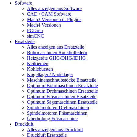
Software
Alles anzeigen aus Software
CAD / CAM Software
Mach3 Versionen u. Plugins
Mach4 Versionen
PCDreh
simCNC
Ersatzteile
Alles anzeigen aus Ersatzteile
Bohrmaschinen Rückholfedern
Heizgeräte GHG/DHG/IDHG
Keilriemen
Kohlebürsten
Kugellager / Nadellager
Maschinenschraubstöcke Ersatzteile
Optimum Bohrmaschinen Ersatzteile
Optimum Drehmaschinen Ersatzteile
Optimum Fräsmaschinen Ersatzteile
Optimum Sägemaschinen Ersatzteile
Spindelmotoren Drehmaschinen
Spindelmotoren Fräsmaschinen
Überholung Fräsmaschine
Druckluft
Alles anzeigen aus Druckluft
Druckluft Ersatzteile