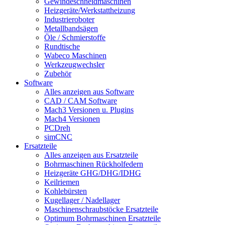
Gewindeschneidmaschinen
Heizgeräte/Werkstattheizung
Industrieroboter
Metallbandsägen
Öle / Schmierstoffe
Rundtische
Wabeco Maschinen
Werkzeugwechsler
Zubehör
Software
Alles anzeigen aus Software
CAD / CAM Software
Mach3 Versionen u. Plugins
Mach4 Versionen
PCDreh
simCNC
Ersatzteile
Alles anzeigen aus Ersatzteile
Bohrmaschinen Rückholfedern
Heizgeräte GHG/DHG/IDHG
Keilriemen
Kohlebürsten
Kugellager / Nadellager
Maschinenschraubstöcke Ersatzteile
Optimum Bohrmaschinen Ersatzteile