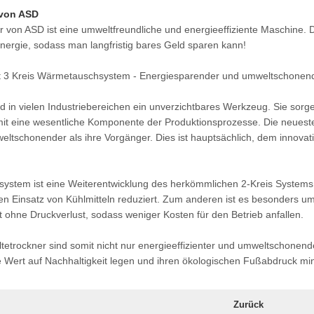
 von ASD
er von ASD ist eine umweltfreundliche und energieeffiziente Maschine
nergie, sodass man langfristig bares Geld sparen kann!
mit 3 Kreis Wärmetauschsystem - Energiesparender und umweltschonend
ind in vielen Industriebereichen ein unverzichtbares Werkzeug. Sie sor
mit eine wesentliche Komponente der Produktionsprozesse. Die neueste
weltschonender als ihre Vorgänger. Dies ist hauptsächlich, dem innov
stem ist eine Weiterentwicklung des herkömmlichen 2-Kreis Systems un
 den Einsatz von Kühlmitteln reduziert. Zum anderen ist es besonders u
t ohne Druckverlust, sodass weniger Kosten für den Betrieb anfallen.
ltetrockner sind somit nicht nur energieeffizienter und umweltschonend
e Wert auf Nachhaltigkeit legen und ihren ökologischen Fußabdruck m
Zurück