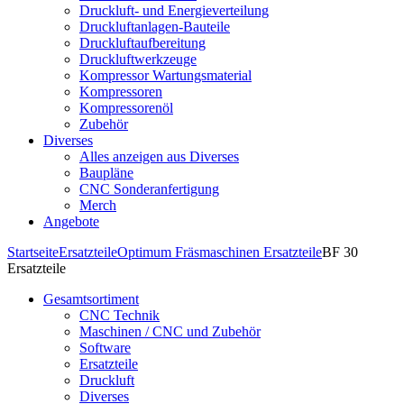
Druckluft- und Energieverteilung
Druckluftanlagen-Bauteile
Druckluftaufbereitung
Druckluftwerkzeuge
Kompressor Wartungsmaterial
Kompressoren
Kompressorenöl
Zubehör
Diverses
Alles anzeigen aus Diverses
Baupläne
CNC Sonderanfertigung
Merch
Angebote
Startseite
Ersatzteile
Optimum Fräsmaschinen Ersatzteile
BF 30
Ersatzteile
Gesamtsortiment
CNC Technik
Maschinen / CNC und Zubehör
Software
Ersatzteile
Druckluft
Diverses