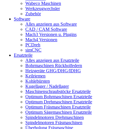
Wabeco Maschinen
Werkzeugwechsler
Zubehör
Software
Alles anzeigen aus Software
CAD / CAM Software
Mach3 Versionen u. Plugins
Mach4 Versionen
PCDreh
simCNC
Ersatzteile
Alles anzeigen aus Ersatzteile
Bohrmaschinen Rückholfedern
Heizgeräte GHG/DHG/IDHG
Keilriemen
Kohlebürsten
Kugellager / Nadellager
Maschinenschraubstöcke Ersatzteile
Optimum Bohrmaschinen Ersatzteile
Optimum Drehmaschinen Ersatzteile
Optimum Fräsmaschinen Ersatzteile
Optimum Sägemaschinen Ersatzteile
Spindelmotoren Drehmaschinen
Spindelmotoren Fräsmaschinen
Überholung Fräsmaschine