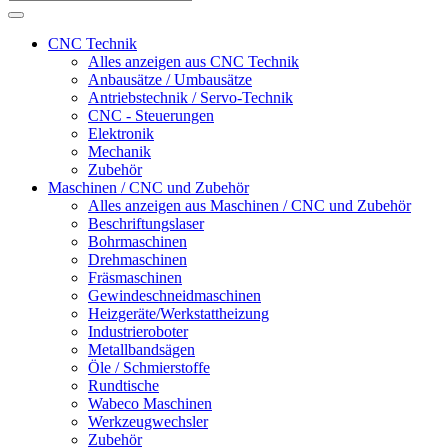
CNC Technik
Alles anzeigen aus CNC Technik
Anbausätze / Umbausätze
Antriebstechnik / Servo-Technik
CNC - Steuerungen
Elektronik
Mechanik
Zubehör
Maschinen / CNC und Zubehör
Alles anzeigen aus Maschinen / CNC und Zubehör
Beschriftungslaser
Bohrmaschinen
Drehmaschinen
Fräsmaschinen
Gewindeschneidmaschinen
Heizgeräte/Werkstattheizung
Industrieroboter
Metallbandsägen
Öle / Schmierstoffe
Rundtische
Wabeco Maschinen
Werkzeugwechsler
Zubehör