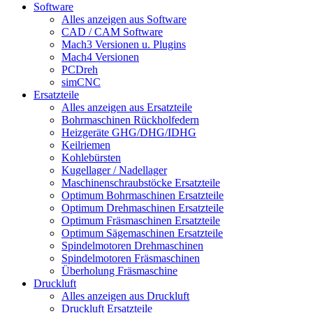
Software
Alles anzeigen aus Software
CAD / CAM Software
Mach3 Versionen u. Plugins
Mach4 Versionen
PCDreh
simCNC
Ersatzteile
Alles anzeigen aus Ersatzteile
Bohrmaschinen Rückholfedern
Heizgeräte GHG/DHG/IDHG
Keilriemen
Kohlebürsten
Kugellager / Nadellager
Maschinenschraubstöcke Ersatzteile
Optimum Bohrmaschinen Ersatzteile
Optimum Drehmaschinen Ersatzteile
Optimum Fräsmaschinen Ersatzteile
Optimum Sägemaschinen Ersatzteile
Spindelmotoren Drehmaschinen
Spindelmotoren Fräsmaschinen
Überholung Fräsmaschine
Druckluft
Alles anzeigen aus Druckluft
Druckluft Ersatzteile