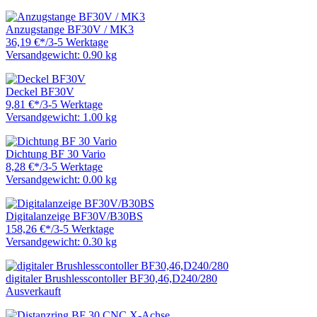
Anzugstange BF30V / MK3
36,19 €
*
/
3-5 Werktage
Versandgewicht: 0.90 kg
Deckel BF30V
9,81 €
*
/
3-5 Werktage
Versandgewicht: 1.00 kg
Dichtung BF 30 Vario
8,28 €
*
/
3-5 Werktage
Versandgewicht: 0.00 kg
Digitalanzeige BF30V/B30BS
158,26 €
*
/
3-5 Werktage
Versandgewicht: 0.30 kg
digitaler Brushlesscontoller BF30,46,D240/280
Ausverkauft