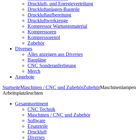
Druckluft- und Energieverteilung
Druckluftanlagen-Bauteile
Druckluftaufbereitung
Druckluftwerkzeuge
Kompressor Wartungsmaterial
Kompressoren
Kompressorenöl
Zubehör
Diverses
Alles anzeigen aus Diverses
Baupläne
CNC Sonderanfertigung
Merch
Angebote
Startseite
Maschinen / CNC und Zubehör
Zubehör
Maschinenlampen
Arbeitsplatzleuchten
Gesamtsortiment
CNC Technik
Maschinen / CNC und Zubehör
Software
Ersatzteile
Druckluft
Diverses