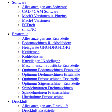
Software
Alles anzeigen aus Software
CAD / CAM Software
Mach3 Versionen u. Plugins
Mach4 Versionen
PCDreh
simCNC
Ersatzteile
Alles anzeigen aus Ersatzteile
Bohrmaschinen Rückholfedern
Heizgeräte GHG/DHG/IDHG
Keilriemen
Kohlebürsten
Kugellager / Nadellager
Maschinenschraubstöcke Ersatzteile
Optimum Bohrmaschinen Ersatzteile
Optimum Drehmaschinen Ersatzteile
Optimum Fräsmaschinen Ersatzteile
Optimum Sägemaschinen Ersatzteile
Spindelmotoren Drehmaschinen
Spindelmotoren Fräsmaschinen
Überholung Fräsmaschine
Druckluft
Alles anzeigen aus Druckluft
Druckluft Ersatzteile