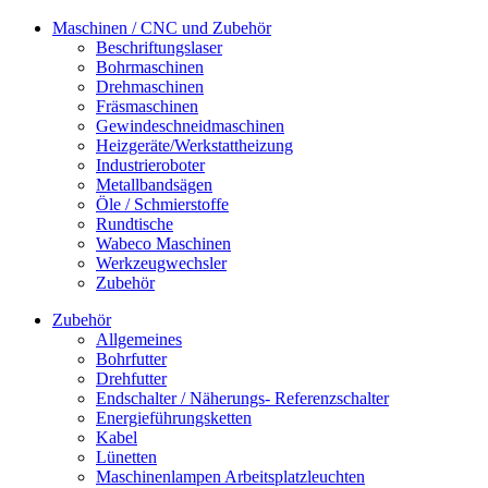
Maschinen / CNC und Zubehör
Beschriftungslaser
Bohrmaschinen
Drehmaschinen
Fräsmaschinen
Gewindeschneidmaschinen
Heizgeräte/Werkstattheizung
Industrieroboter
Metallbandsägen
Öle / Schmierstoffe
Rundtische
Wabeco Maschinen
Werkzeugwechsler
Zubehör
Zubehör
Allgemeines
Bohrfutter
Drehfutter
Endschalter / Näherungs- Referenzschalter
Energieführungsketten
Kabel
Lünetten
Maschinenlampen Arbeitsplatzleuchten