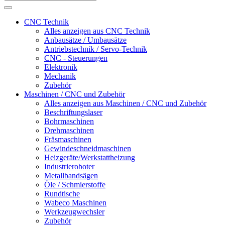
CNC Technik
Alles anzeigen aus CNC Technik
Anbausätze / Umbausätze
Antriebstechnik / Servo-Technik
CNC - Steuerungen
Elektronik
Mechanik
Zubehör
Maschinen / CNC und Zubehör
Alles anzeigen aus Maschinen / CNC und Zubehör
Beschriftungslaser
Bohrmaschinen
Drehmaschinen
Fräsmaschinen
Gewindeschneidmaschinen
Heizgeräte/Werkstattheizung
Industrieroboter
Metallbandsägen
Öle / Schmierstoffe
Rundtische
Wabeco Maschinen
Werkzeugwechsler
Zubehör