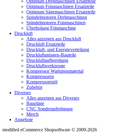
Optimum Drehmaschinen Ersatzteile
Optimum Fräsmaschinen Ersatzteile
Optimum Sägemaschinen Ersatzteile
Spindelmotoren Drehmaschinen
Spindelmotoren Fräsmaschinen
Überholung Fräsmaschine
Druckluft
Alles anzeigen aus Druckluft
Druckluft Ersatzteile
Druckluft- und Energieverteilung
Druckluftanlagen-Bauteile
Druckluftaufbereitung
Druckluftwerkzeuge
Kompressor Wartungsmaterial
Kompressoren
Kompressorenöl
Zubehör
Diverses
Alles anzeigen aus Diverses
Baupläne
CNC Sonderanfertigung
Merch
Angebote
mod
ified eCommerce Shopsoftware © 2009-2026