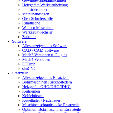
Gewindeschneidmaschinen
Heizgeräte/Werkstattheizung
Industrieroboter
Metallbandsägen
Öle / Schmierstoffe
Rundtische
Wabeco Maschinen
Werkzeugwechsler
Zubehör
Software
Alles anzeigen aus Software
CAD / CAM Software
Mach3 Versionen u. Plugins
Mach4 Versionen
PCDreh
simCNC
Ersatzteile
Alles anzeigen aus Ersatzteile
Bohrmaschinen Rückholfedern
Heizgeräte GHG/DHG/IDHG
Keilriemen
Kohlebürsten
Kugellager / Nadellager
Maschinenschraubstöcke Ersatzteile
Optimum Bohrmaschinen Ersatzteile