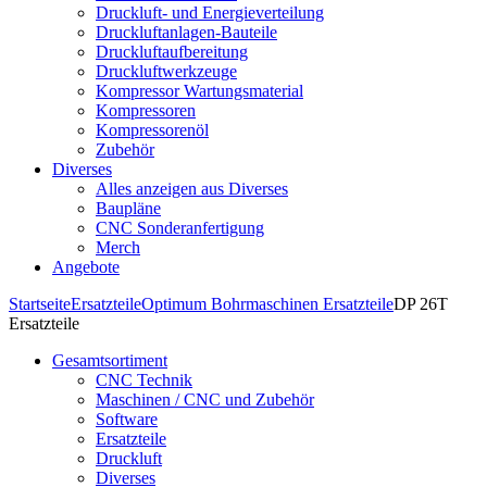
Druckluft- und Energieverteilung
Druckluftanlagen-Bauteile
Druckluftaufbereitung
Druckluftwerkzeuge
Kompressor Wartungsmaterial
Kompressoren
Kompressorenöl
Zubehör
Diverses
Alles anzeigen aus Diverses
Baupläne
CNC Sonderanfertigung
Merch
Angebote
Startseite
Ersatzteile
Optimum Bohrmaschinen Ersatzteile
DP 26T
Ersatzteile
Gesamtsortiment
CNC Technik
Maschinen / CNC und Zubehör
Software
Ersatzteile
Druckluft
Diverses