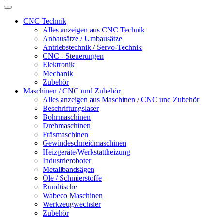
CNC Technik
Alles anzeigen aus CNC Technik
Anbausätze / Umbausätze
Antriebstechnik / Servo-Technik
CNC - Steuerungen
Elektronik
Mechanik
Zubehör
Maschinen / CNC und Zubehör
Alles anzeigen aus Maschinen / CNC und Zubehör
Beschriftungslaser
Bohrmaschinen
Drehmaschinen
Fräsmaschinen
Gewindeschneidmaschinen
Heizgeräte/Werkstattheizung
Industrieroboter
Metallbandsägen
Öle / Schmierstoffe
Rundtische
Wabeco Maschinen
Werkzeugwechsler
Zubehör