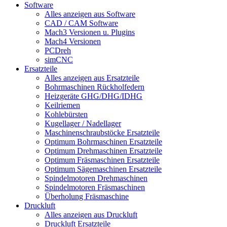
Software
Alles anzeigen aus Software
CAD / CAM Software
Mach3 Versionen u. Plugins
Mach4 Versionen
PCDreh
simCNC
Ersatzteile
Alles anzeigen aus Ersatzteile
Bohrmaschinen Rückholfedern
Heizgeräte GHG/DHG/IDHG
Keilriemen
Kohlebürsten
Kugellager / Nadellager
Maschinenschraubstöcke Ersatzteile
Optimum Bohrmaschinen Ersatzteile
Optimum Drehmaschinen Ersatzteile
Optimum Fräsmaschinen Ersatzteile
Optimum Sägemaschinen Ersatzteile
Spindelmotoren Drehmaschinen
Spindelmotoren Fräsmaschinen
Überholung Fräsmaschine
Druckluft
Alles anzeigen aus Druckluft
Druckluft Ersatzteile