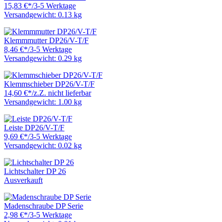
15,83 €
*
/
3-5 Werktage
Versandgewicht: 0.13 kg
Klemmmutter DP26/V-T/F
8,46 €
*
/
3-5 Werktage
Versandgewicht: 0.29 kg
Klemmschieber DP26/V-T/F
14,60 €
*
/
z.Z. nicht lieferbar
Versandgewicht: 1.00 kg
Leiste DP26/V-T/F
9,69 €
*
/
3-5 Werktage
Versandgewicht: 0.02 kg
Lichtschalter DP 26
Ausverkauft
Madenschraube DP Serie
2,98 €
*
/
3-5 Werktage