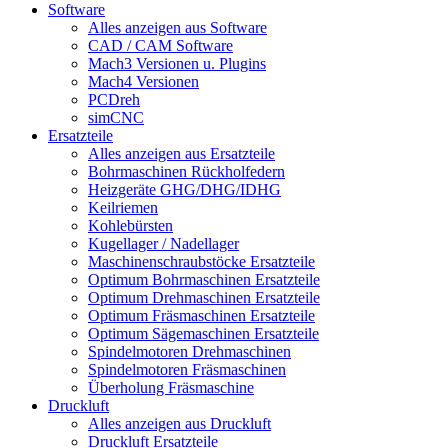
Software
Alles anzeigen aus Software
CAD / CAM Software
Mach3 Versionen u. Plugins
Mach4 Versionen
PCDreh
simCNC
Ersatzteile
Alles anzeigen aus Ersatzteile
Bohrmaschinen Rückholfedern
Heizgeräte GHG/DHG/IDHG
Keilriemen
Kohlebürsten
Kugellager / Nadellager
Maschinenschraubstöcke Ersatzteile
Optimum Bohrmaschinen Ersatzteile
Optimum Drehmaschinen Ersatzteile
Optimum Fräsmaschinen Ersatzteile
Optimum Sägemaschinen Ersatzteile
Spindelmotoren Drehmaschinen
Spindelmotoren Fräsmaschinen
Überholung Fräsmaschine
Druckluft
Alles anzeigen aus Druckluft
Druckluft Ersatzteile