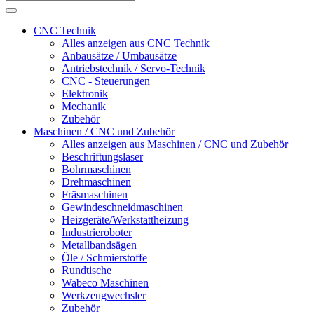
CNC Technik
Alles anzeigen aus CNC Technik
Anbausätze / Umbausätze
Antriebstechnik / Servo-Technik
CNC - Steuerungen
Elektronik
Mechanik
Zubehör
Maschinen / CNC und Zubehör
Alles anzeigen aus Maschinen / CNC und Zubehör
Beschriftungslaser
Bohrmaschinen
Drehmaschinen
Fräsmaschinen
Gewindeschneidmaschinen
Heizgeräte/Werkstattheizung
Industrieroboter
Metallbandsägen
Öle / Schmierstoffe
Rundtische
Wabeco Maschinen
Werkzeugwechsler
Zubehör