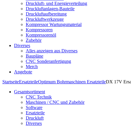
Druckluft- und Energieverteilung
Druckluftanlagen-Bauteile
Druckluftaufbereitung
Druckluftwerkzeuge
Kompressor Wartungsmaterial
Kompressoren
Kompressorenöl
Zubehör
Diverses
Alles anzeigen aus Diverses
Baupläne
CNC Sonderanfertigung
Merch
Angebote
Startseite
Ersatzteile
Optimum Bohrmaschinen Ersatzteile
DX 17V Ersat
Gesamtsortiment
CNC Technik
Maschinen / CNC und Zubehör
Software
Ersatzteile
Druckluft
Diverses