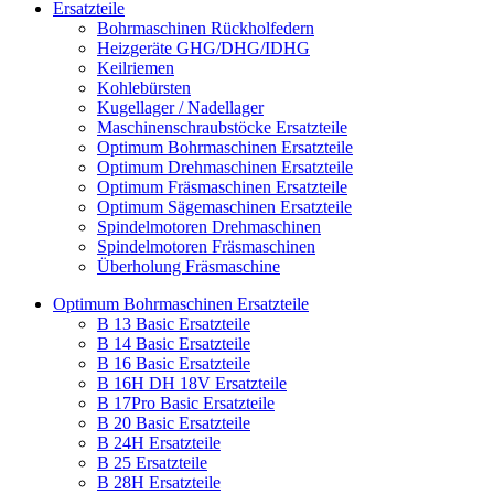
Ersatzteile
Bohrmaschinen Rückholfedern
Heizgeräte GHG/DHG/IDHG
Keilriemen
Kohlebürsten
Kugellager / Nadellager
Maschinenschraubstöcke Ersatzteile
Optimum Bohrmaschinen Ersatzteile
Optimum Drehmaschinen Ersatzteile
Optimum Fräsmaschinen Ersatzteile
Optimum Sägemaschinen Ersatzteile
Spindelmotoren Drehmaschinen
Spindelmotoren Fräsmaschinen
Überholung Fräsmaschine
Optimum Bohrmaschinen Ersatzteile
B 13 Basic Ersatzteile
B 14 Basic Ersatzteile
B 16 Basic Ersatzteile
B 16H DH 18V Ersatzteile
B 17Pro Basic Ersatzteile
B 20 Basic Ersatzteile
B 24H Ersatzteile
B 25 Ersatzteile
B 28H Ersatzteile