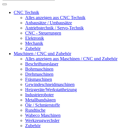
CNC Technik
Alles anzeigen aus CNC Technik
Anbausätze / Umbausätze
Antriebstechnik / Servo-Technik
CNC - Steuerungen
Elektronik
Mechanik
Zubehör
Maschinen / CNC und Zubehör
Alles anzeigen aus Maschinen / CNC und Zubehör
Beschriftungslaser
Bohrmaschinen
Drehmaschinen
Fräsmaschinen
Gewindeschneidmaschinen
Heizgeräte/Werkstattheizung
Industrieroboter
Metallbandsägen
Öle / Schmierstoffe
Rundtische
Wabeco Maschinen
Werkzeugwechsler
Zubehör