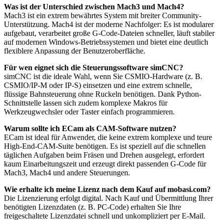
Was ist der Unterschied zwischen Mach3 und Mach4?
Mach3 ist ein extrem bewährtes System mit breiter Community-
Unterstützung. Mach4 ist der moderne Nachfolger: Es ist modularer
aufgebaut, verarbeitet große G-Code-Dateien schneller, läuft stabiler
auf modernen Windows-Betriebssystemen und bietet eine deutlich
flexiblere Anpassung der Benutzeroberfläche.
Für wen eignet sich die Steuerungssoftware simCNC?
simCNC ist die ideale Wahl, wenn Sie CSMIO-Hardware (z. B.
CSMIO/IP-M oder IP-S) einsetzen und eine extrem schnelle,
flüssige Bahnsteuerung ohne Ruckeln benötigen. Dank Python-
Schnittstelle lassen sich zudem komplexe Makros für
Werkzeugwechsler oder Taster einfach programmieren.
Warum sollte ich ECam als CAM-Software nutzen?
ECam ist ideal für Anwender, die keine extrem komplexe und teure
High-End-CAM-Suite benötigen. Es ist speziell auf die schnellen
täglichen Aufgaben beim Fräsen und Drehen ausgelegt, erfordert
kaum Einarbeitungszeit und erzeugt direkt passenden G-Code für
Mach3, Mach4 und andere Steuerungen.
Wie erhalte ich meine Lizenz nach dem Kauf auf mobasi.com?
Die Lizenzierung erfolgt digital. Nach Kauf und Übermittlung Ihrer
benötigten Lizenzdaten (z. B. PC-Code) erhalten Sie Ihre
freigeschaltete Lizenzdatei schnell und unkompliziert per E-Mail.