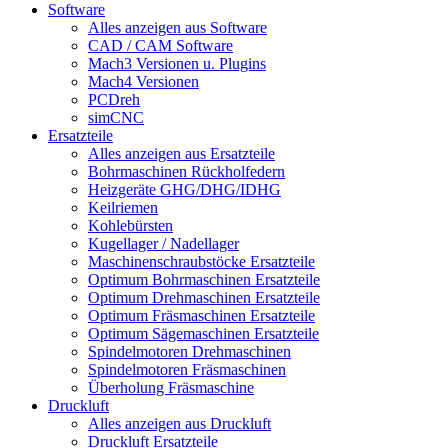
Software
Alles anzeigen aus Software
CAD / CAM Software
Mach3 Versionen u. Plugins
Mach4 Versionen
PCDreh
simCNC
Ersatzteile
Alles anzeigen aus Ersatzteile
Bohrmaschinen Rückholfedern
Heizgeräte GHG/DHG/IDHG
Keilriemen
Kohlebürsten
Kugellager / Nadellager
Maschinenschraubstöcke Ersatzteile
Optimum Bohrmaschinen Ersatzteile
Optimum Drehmaschinen Ersatzteile
Optimum Fräsmaschinen Ersatzteile
Optimum Sägemaschinen Ersatzteile
Spindelmotoren Drehmaschinen
Spindelmotoren Fräsmaschinen
Überholung Fräsmaschine
Druckluft
Alles anzeigen aus Druckluft
Druckluft Ersatzteile