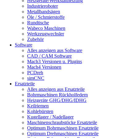
Heizgeräte/Werkstattheizung
Industrieroboter
Metallbandsägen
Öle / Schmierstoffe
Rundtische
Wabeco Maschinen
Werkzeugwechsler
Zubehör
Software
Alles anzeigen aus Software
CAD / CAM Software
Mach3 Versionen u. Plugins
Mach4 Versionen
PCDreh
simCNC
Ersatzteile
Alles anzeigen aus Ersatzteile
Bohrmaschinen Rückholfedern
Heizgeräte GHG/DHG/IDHG
Keilriemen
Kohlebürsten
Kugellager / Nadellager
Maschinenschraubstöcke Ersatzteile
Optimum Bohrmaschinen Ersatzteile
Optimum Drehmaschinen Ersatzteile