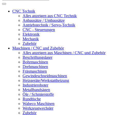
CNC Technik
Alles anzeigen aus CNC Technik
Anbausätze / Umbausätze
Antriebstechnik / Servo-Technik
CNC - Steuerungen
Elektronik
Mechanik
Zubehör
Maschinen / CNC und Zubehör
Alles anzeigen aus Maschinen / CNC und Zubehör
Beschriftungslaser
Bohrmaschinen
Drehmaschinen
Fräsmaschinen
Gewindeschneidmaschinen
Heizgeräte/Werkstattheizung
Industrieroboter
Metallbandsägen
Öle / Schmierstoffe
Rundtische
Wabeco Maschinen
Werkzeugwechsler
Zubehör