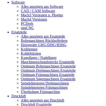
Software
Alles anzeigen aus Software
CAD / CAM Software
Mach3 Versionen u. Plugins
Mach4 Versionen
PCDreh
simCNC
Ersatzteile
Alles anzeigen aus Ersatzteile
Bohrmaschinen Rückholfedern
Heizgeräte GHG/DHG/IDHG
Keilriemen
Kohlebürsten
Kugellager / Nadellager
Maschinenschraubstöcke Ersatzteile
Optimum Bohrmaschinen Ersatzteile
Optimum Drehmaschinen Ersatzteile
Optimum Fräsmaschinen Ersatzteile
Optimum Sägemaschinen Ersatzteile
Spindelmotoren Drehmaschinen
Spindelmotoren Fräsmaschinen
Überholung Fräsmaschine
Druckluft
Alles anzeigen aus Druckluft
Druckluft Ersatzteile