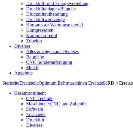
Druckluft- und Energieverteilung
Druckluftanlagen-Bauteile
Druckluftaufbereitung
Druckluftwerkzeuge
Kompressor Wartungsmaterial
Kompressoren
Kompressorenöl
Zubehör
Diverses
Alles anzeigen aus Diverses
Baupläne
CNC Sonderanfertigung
Merch
Angebote
Startseite
Ersatzteile
Optimum Bohrmaschinen Ersatzteile
RD 4 Ersatzte
Gesamtsortiment
CNC Technik
Maschinen / CNC und Zubehör
Software
Ersatzteile
Druckluft
Diverses