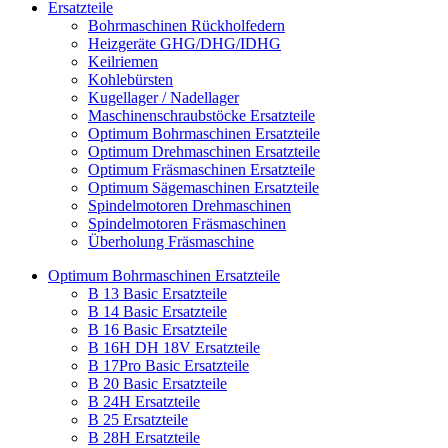
Ersatzteile
Bohrmaschinen Rückholfedern
Heizgeräte GHG/DHG/IDHG
Keilriemen
Kohlebürsten
Kugellager / Nadellager
Maschinenschraubstöcke Ersatzteile
Optimum Bohrmaschinen Ersatzteile
Optimum Drehmaschinen Ersatzteile
Optimum Fräsmaschinen Ersatzteile
Optimum Sägemaschinen Ersatzteile
Spindelmotoren Drehmaschinen
Spindelmotoren Fräsmaschinen
Überholung Fräsmaschine
Optimum Bohrmaschinen Ersatzteile
B 13 Basic Ersatzteile
B 14 Basic Ersatzteile
B 16 Basic Ersatzteile
B 16H DH 18V Ersatzteile
B 17Pro Basic Ersatzteile
B 20 Basic Ersatzteile
B 24H Ersatzteile
B 25 Ersatzteile
B 28H Ersatzteile