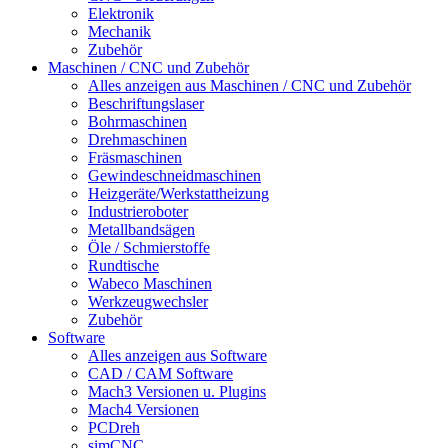
Elektronik
Mechanik
Zubehör
Maschinen / CNC und Zubehör
Alles anzeigen aus Maschinen / CNC und Zubehör
Beschriftungslaser
Bohrmaschinen
Drehmaschinen
Fräsmaschinen
Gewindeschneidmaschinen
Heizgeräte/Werkstattheizung
Industrieroboter
Metallbandsägen
Öle / Schmierstoffe
Rundtische
Wabeco Maschinen
Werkzeugwechsler
Zubehör
Software
Alles anzeigen aus Software
CAD / CAM Software
Mach3 Versionen u. Plugins
Mach4 Versionen
PCDreh
simCNC