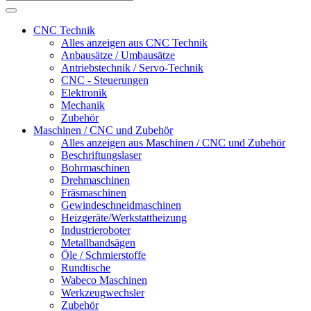
CNC Technik
Alles anzeigen aus CNC Technik
Anbausätze / Umbausätze
Antriebstechnik / Servo-Technik
CNC - Steuerungen
Elektronik
Mechanik
Zubehör
Maschinen / CNC und Zubehör
Alles anzeigen aus Maschinen / CNC und Zubehör
Beschriftungslaser
Bohrmaschinen
Drehmaschinen
Fräsmaschinen
Gewindeschneidmaschinen
Heizgeräte/Werkstattheizung
Industrieroboter
Metallbandsägen
Öle / Schmierstoffe
Rundtische
Wabeco Maschinen
Werkzeugwechsler
Zubehör