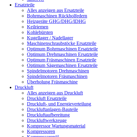
Ersatzteile
Alles anzeigen aus Ersatzteile
Bohrmaschinen Rückholfedern
Heizgeräte GHG/DHG/IDHG
Keilriemen
Kohlebürsten
Kugellager / Nadellager
Maschinenschraubstöcke Ersatzteile
Optimum Bohrmaschinen Ersatzteile
Optimum Drehmaschinen Ersatzteile
Optimum Fräsmaschinen Ersatzteile
Optimum Sägemaschinen Ersatzteile
Spindelmotoren Drehmaschinen
Spindelmotoren Fräsmaschinen
Überholung Fräsmaschine
Druckluft
Alles anzeigen aus Druckluft
Druckluft Ersatzteile
Druckluft- und Energieverteilung
Druckluftanlagen-Bauteile
Druckluftaufbereitung
Druckluftwerkzeuge
Kompressor Wartungsmaterial
Kompressoren
Kompressorenöl