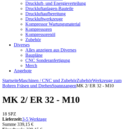
Druckluft- und Energieverteilung
Druckluftanlagen-Bauteile
Druckluftaufbereitung
Druckluftwerkzeuge
Kompressor Wartungsmaterial
Kompressoren
Kompressorenöl
Zubehör
Diverses
Alles anzeigen aus Diverses
Baupläne
CNC Sonderanfertigung
Merch
Angebote
Startseite
Maschinen / CNC und Zubehör
Zubehör
Werkzeuge zum
Bohren Fräsen und Drehen
Spannzangen
MK 2/ ER 32 - M10
MK 2/ ER 32 - M10
18 SPZ
Lieferzeit:
3-5 Werktage
Summe
339,15 €