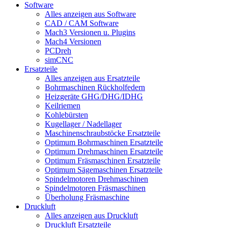
Software
Alles anzeigen aus Software
CAD / CAM Software
Mach3 Versionen u. Plugins
Mach4 Versionen
PCDreh
simCNC
Ersatzteile
Alles anzeigen aus Ersatzteile
Bohrmaschinen Rückholfedern
Heizgeräte GHG/DHG/IDHG
Keilriemen
Kohlebürsten
Kugellager / Nadellager
Maschinenschraubstöcke Ersatzteile
Optimum Bohrmaschinen Ersatzteile
Optimum Drehmaschinen Ersatzteile
Optimum Fräsmaschinen Ersatzteile
Optimum Sägemaschinen Ersatzteile
Spindelmotoren Drehmaschinen
Spindelmotoren Fräsmaschinen
Überholung Fräsmaschine
Druckluft
Alles anzeigen aus Druckluft
Druckluft Ersatzteile