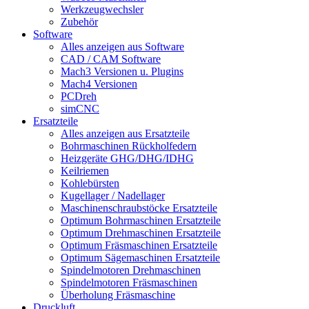
Werkzeugwechsler
Zubehör
Software
Alles anzeigen aus Software
CAD / CAM Software
Mach3 Versionen u. Plugins
Mach4 Versionen
PCDreh
simCNC
Ersatzteile
Alles anzeigen aus Ersatzteile
Bohrmaschinen Rückholfedern
Heizgeräte GHG/DHG/IDHG
Keilriemen
Kohlebürsten
Kugellager / Nadellager
Maschinenschraubstöcke Ersatzteile
Optimum Bohrmaschinen Ersatzteile
Optimum Drehmaschinen Ersatzteile
Optimum Fräsmaschinen Ersatzteile
Optimum Sägemaschinen Ersatzteile
Spindelmotoren Drehmaschinen
Spindelmotoren Fräsmaschinen
Überholung Fräsmaschine
Druckluft