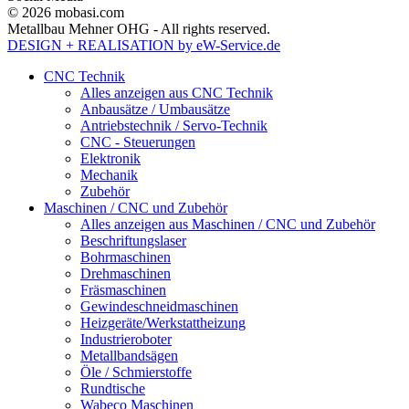
© 2026 mobasi.com
Metallbau Mehner OHG - All rights reserved.
DESIGN + REALISATION
by eW-Service.de
CNC Technik
Alles anzeigen aus CNC Technik
Anbausätze / Umbausätze
Antriebstechnik / Servo-Technik
CNC - Steuerungen
Elektronik
Mechanik
Zubehör
Maschinen / CNC und Zubehör
Alles anzeigen aus Maschinen / CNC und Zubehör
Beschriftungslaser
Bohrmaschinen
Drehmaschinen
Fräsmaschinen
Gewindeschneidmaschinen
Heizgeräte/Werkstattheizung
Industrieroboter
Metallbandsägen
Öle / Schmierstoffe
Rundtische
Wabeco Maschinen