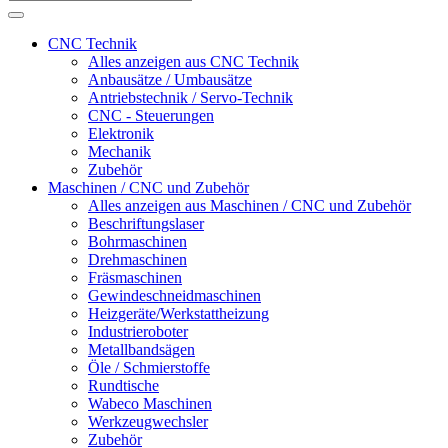
CNC Technik
Alles anzeigen aus CNC Technik
Anbausätze / Umbausätze
Antriebstechnik / Servo-Technik
CNC - Steuerungen
Elektronik
Mechanik
Zubehör
Maschinen / CNC und Zubehör
Alles anzeigen aus Maschinen / CNC und Zubehör
Beschriftungslaser
Bohrmaschinen
Drehmaschinen
Fräsmaschinen
Gewindeschneidmaschinen
Heizgeräte/Werkstattheizung
Industrieroboter
Metallbandsägen
Öle / Schmierstoffe
Rundtische
Wabeco Maschinen
Werkzeugwechsler
Zubehör