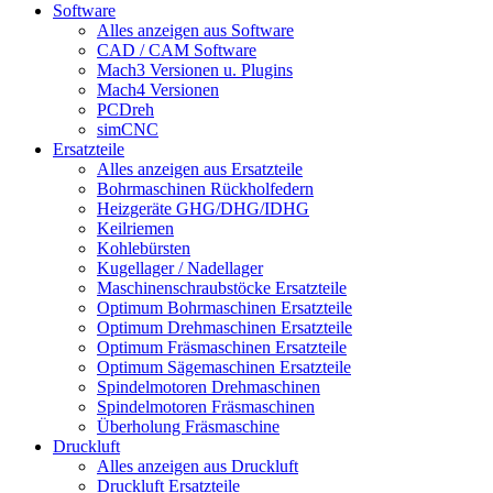
Software
Alles anzeigen aus Software
CAD / CAM Software
Mach3 Versionen u. Plugins
Mach4 Versionen
PCDreh
simCNC
Ersatzteile
Alles anzeigen aus Ersatzteile
Bohrmaschinen Rückholfedern
Heizgeräte GHG/DHG/IDHG
Keilriemen
Kohlebürsten
Kugellager / Nadellager
Maschinenschraubstöcke Ersatzteile
Optimum Bohrmaschinen Ersatzteile
Optimum Drehmaschinen Ersatzteile
Optimum Fräsmaschinen Ersatzteile
Optimum Sägemaschinen Ersatzteile
Spindelmotoren Drehmaschinen
Spindelmotoren Fräsmaschinen
Überholung Fräsmaschine
Druckluft
Alles anzeigen aus Druckluft
Druckluft Ersatzteile