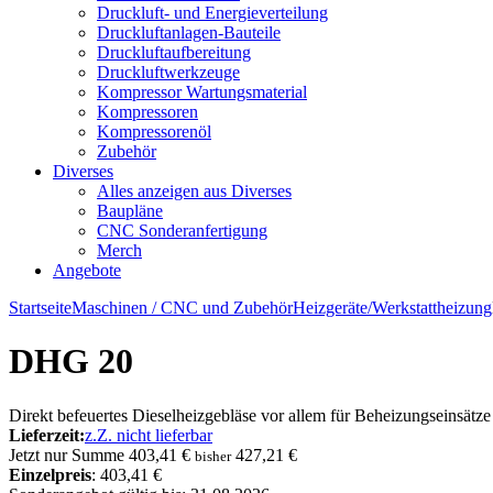
Druckluft- und Energieverteilung
Druckluftanlagen-Bauteile
Druckluftaufbereitung
Druckluftwerkzeuge
Kompressor Wartungsmaterial
Kompressoren
Kompressorenöl
Zubehör
Diverses
Alles anzeigen aus Diverses
Baupläne
CNC Sonderanfertigung
Merch
Angebote
Startseite
Maschinen / CNC und Zubehör
Heizgeräte/Werkstattheizung
DHG 20
Direkt befeuertes Dieselheizgebläse vor allem für Beheizungseinsätz
Lieferzeit:
z.Z. nicht lieferbar
Jetzt nur
Summe
403,41 €
427,21 €
bisher
Einzelpreis
: 403,41 €