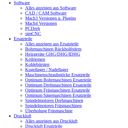
Software
Alles anzeigen aus Software
CAD / CAM Software
Mach3 Versionen u. Plugins
Mach4 Versionen
PCDreh
simCNC
Ersatzteile
Alles anzeigen aus Ersatzteile
Bohrmaschinen Rückholfedern
Heizgeräte GHG/DHG/IDHG
Keilriemen
Kohlebürsten
Kugellager / Nadellager
Maschinenschraubstöcke Ersatzteile
Optimum Bohrmaschinen Ersatzteile
Optimum Drehmaschinen Ersatzteile
Optimum Fräsmaschinen Ersatzteile
Optimum Sägemaschinen Ersatzteile
Spindelmotoren Drehmaschinen
Spindelmotoren Fräsmaschinen
Überholung Fräsmaschine
Druckluft
Alles anzeigen aus Druckluft
Druckluft Ersatzteile