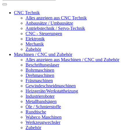
CNC Technik
Alles anzeigen aus CNC Technik
Anbausätze / Umbausätze
Antriebstechnik / Servo-Technik
CNC - Steuerungen
Elektronik
Mechanik
Zubehör
Maschinen / CNC und Zubehör
Alles anzeigen aus Maschinen / CNC und Zubehör
Beschriftungslaser
Bohrmaschinen
Drehmaschinen
Fräsmaschinen
Gewindeschneidmaschinen
Heizgeräte/Werkstattheizung
Industrieroboter
Metallbandsägen
Öle / Schmierstoffe
Rundtische
Wabeco Maschinen
Werkzeugwechsler
Zubehör