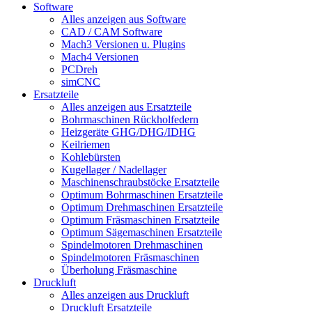
Software
Alles anzeigen aus Software
CAD / CAM Software
Mach3 Versionen u. Plugins
Mach4 Versionen
PCDreh
simCNC
Ersatzteile
Alles anzeigen aus Ersatzteile
Bohrmaschinen Rückholfedern
Heizgeräte GHG/DHG/IDHG
Keilriemen
Kohlebürsten
Kugellager / Nadellager
Maschinenschraubstöcke Ersatzteile
Optimum Bohrmaschinen Ersatzteile
Optimum Drehmaschinen Ersatzteile
Optimum Fräsmaschinen Ersatzteile
Optimum Sägemaschinen Ersatzteile
Spindelmotoren Drehmaschinen
Spindelmotoren Fräsmaschinen
Überholung Fräsmaschine
Druckluft
Alles anzeigen aus Druckluft
Druckluft Ersatzteile