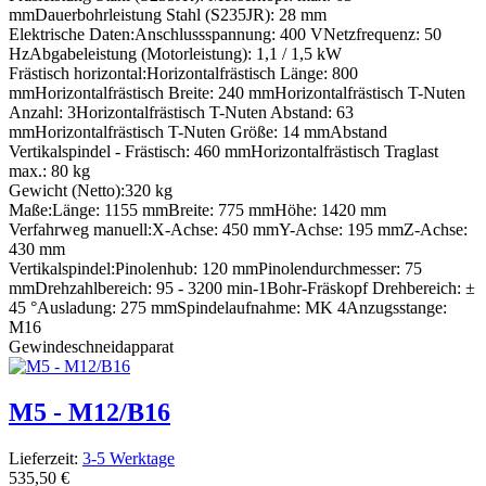
mm
Dauerbohrleistung Stahl (S235JR): 28 mm
Elektrische Daten:
Anschlussspannung: 400 V
Netzfrequenz: 50
Hz
Abgabeleistung (Motorleistung): 1,1 / 1,5 kW
Frästisch horizontal:
Horizontalfrästisch Länge: 800
mm
Horizontalfrästisch Breite: 240 mm
Horizontalfrästisch T-Nuten
Anzahl: 3
Horizontalfrästisch T-Nuten Abstand: 63
mm
Horizontalfrästisch T-Nuten Größe: 14 mm
Abstand
Vertikalspindel - Frästisch: 460 mm
Horizontalfrästisch Traglast
max.: 80 kg
Gewicht (Netto):
320 kg
Maße:
Länge: 1155 mm
Breite: 775 mm
Höhe: 1420 mm
Verfahrweg manuell:
X-Achse: 450 mm
Y-Achse: 195 mm
Z-Achse:
430 mm
Vertikalspindel:
Pinolenhub: 120 mm
Pinolendurchmesser: 75
mm
Drehzahlbereich: 95 - 3200 min-1
Bohr-Fräskopf Drehbereich: ±
45 °
Ausladung: 275 mm
Spindelaufnahme: MK 4
Anzugsstange:
M16
Gewindeschneidapparat
M5 - M12/B16
Lieferzeit:
3-5 Werktage
535,50 €