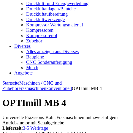
Druckluft- und Energieverteilung
Druckluftanlagen-Bauteile
Druckluftaufbereitung
Druckluftwerkzeuge
Kompressor Wartungsmaterial
Kompressoren
Kompressorenöl
Zubehör
Diverses
Alles anzeigen aus Diverses
Baupläne
CNC Sonderanfertigung
Merch
Angebote
Startseite
Maschinen / CNC und
Zubehör
Fräsmaschinen
konventionell
OPTImill MB 4
OPTImill MB 4
Universelle Präzisions-Bohr-Fräsmaschinen mit zweistufigem
Antriebsmotor mit Schaltgetriebe
Lieferzeit:
3-5 Werktage