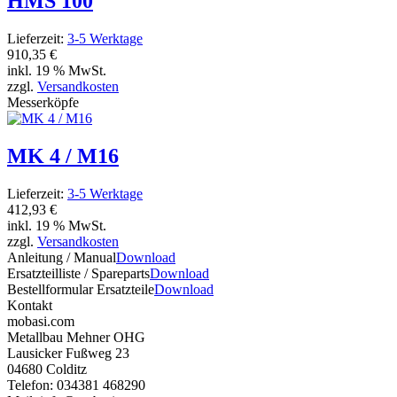
HMS 100
Lieferzeit:
3-5 Werktage
910,35 €
inkl. 19 % MwSt.
zzgl.
Versandkosten
Messerköpfe
MK 4 / M16
Lieferzeit:
3-5 Werktage
412,93 €
inkl. 19 % MwSt.
zzgl.
Versandkosten
Anleitung / Manual
Download
Ersatzteilliste / Spareparts
Download
Bestellformular Ersatzteile
Download
Kontakt
mobasi.com
Metallbau Mehner OHG
Lausicker Fußweg 23
04680 Colditz
Telefon: 034381 468290