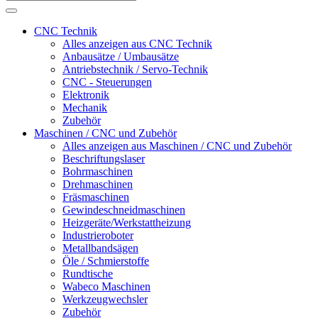
CNC Technik
Alles anzeigen aus CNC Technik
Anbausätze / Umbausätze
Antriebstechnik / Servo-Technik
CNC - Steuerungen
Elektronik
Mechanik
Zubehör
Maschinen / CNC und Zubehör
Alles anzeigen aus Maschinen / CNC und Zubehör
Beschriftungslaser
Bohrmaschinen
Drehmaschinen
Fräsmaschinen
Gewindeschneidmaschinen
Heizgeräte/Werkstattheizung
Industrieroboter
Metallbandsägen
Öle / Schmierstoffe
Rundtische
Wabeco Maschinen
Werkzeugwechsler
Zubehör