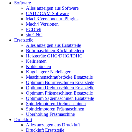
Software
Alles anzeigen aus Software
CAD / CAM Software
Mach3 Versionen u. Plugins
Mach4 Versionen
PCDreh
simCNC
Ersatzteile
Alles anzeigen aus Ersatzteile
Bohrmaschinen Rückholfedern
Heizgeräte GHG/DHG/IDHG
Keilriemen
Kohlebürsten
Kugellager / Nadellager
Maschinenschraubstöcke Ersatzteile
Optimum Bohrmaschinen Ersatzteile
Optimum Drehmaschinen Ersatzteile
Optimum Fräsmaschinen Ersatzteile
Optimum Sägemaschinen Ersatzteile
Spindelmotoren Drehmaschinen
Spindelmotoren Fräsmaschinen
Überholung Fräsmaschine
Druckluft
Alles anzeigen aus Druckluft
Druckluft Ersatzteile