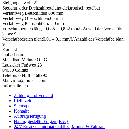
Steigungen Zoll: 21
Steuerung der Drehzahlregelung:
elektronisch regelbar
Verfahrweg Bettschlitten:
600 mm
Verfahrweg Oberschlitten:
65 mm
Verfahrweg Planschlitten:
150 mm
Vorschubbereich längs:
0,085 – 0,832 mm/U
Anzahl der Vorschübe
längs: 9
Vorschubbereich plan:
0,01 – 0,1 mm/U
Anzahl der Vorschübe plan:
9
Kontakt
mobasi.com
Metallbau Mehner OHG
Lausicker Fußweg 23
04680 Colditz
Telefon: 034381 468290
Mail: info@mobasi.com
Informationen
Zahlung und Versand
Lieferzeit
Sitemap
Kontakt
Auftragsfertigung
Häufig gestellte Fragen (FAQ)
24/7 Ersatzteilautomat Colditz | Moped & Fahrrad