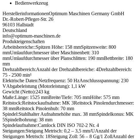
Bedienwerkzeug
Herstellerinformationen
Optimum Maschinen Germany GmbH
Dr.-Robert-Pfleger-Str. 26
96103 Hallstadt
Deutschland
info@optimum-maschinen.de
Produkteigenschaften
Arbeitsbereiche::
Spitzen Höhe: 158 mm
Spitzenweite: 800
mm
Umlaufdurchmesser über Maschinenbett: 310
mm
Umlaufdurchmesser über Planschlitten: 190 mm
Bettbreite: 180
mm
Drehzahlbereich:
Anzahl der Drehzahlbereiche: 4
Drehzahlbereich:
75 - 2500 min¹
Elektrische Daten:
Netzfrequenz: 50 Hz
Anschlussspannung: 230
V
Abgabeleistung (Motorleistung): 1,1 kW
Gewicht (Netto):
243 kg
Maße:
Länge: 1525 mm
Breite/Tiefe: 705 mm
Höhe: 575 mm
Reitstock:
Reitstockaufnahme: MK 3
Reitstock Pinolendurchmesser:
38 mm
Reitstock Pinolenhub: 70 mm
Spindel:
Stahlhalter Aufnahmehöhe max. 38 mm
Spindelkonus: MK
5
Spindelbohrung: 38 mm
Spindelaufnahme:
Camlock DIN ISO 702-2 Nr. 4
Steigungen:
Steigung Metrisch: 0,2 – 3,5 mm/U
Anzahl der
Steigungen Metrisch: 18
Steigung Zoll: 56 – 8 Gg/1 Zoll
Anzahl der