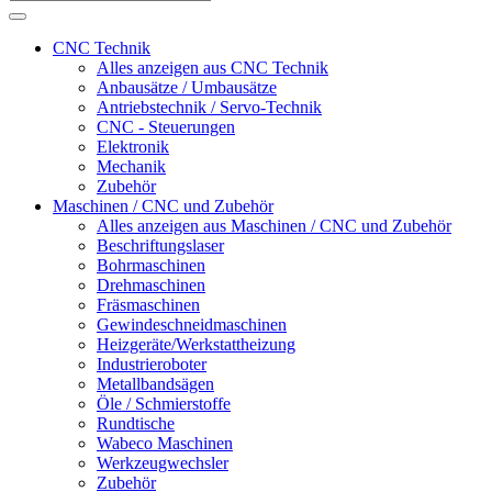
CNC Technik
Alles anzeigen aus CNC Technik
Anbausätze / Umbausätze
Antriebstechnik / Servo-Technik
CNC - Steuerungen
Elektronik
Mechanik
Zubehör
Maschinen / CNC und Zubehör
Alles anzeigen aus Maschinen / CNC und Zubehör
Beschriftungslaser
Bohrmaschinen
Drehmaschinen
Fräsmaschinen
Gewindeschneidmaschinen
Heizgeräte/Werkstattheizung
Industrieroboter
Metallbandsägen
Öle / Schmierstoffe
Rundtische
Wabeco Maschinen
Werkzeugwechsler
Zubehör