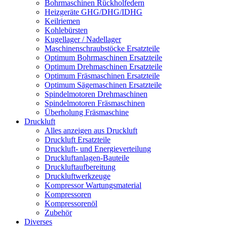
Bohrmaschinen Rückholfedern
Heizgeräte GHG/DHG/IDHG
Keilriemen
Kohlebürsten
Kugellager / Nadellager
Maschinenschraubstöcke Ersatzteile
Optimum Bohrmaschinen Ersatzteile
Optimum Drehmaschinen Ersatzteile
Optimum Fräsmaschinen Ersatzteile
Optimum Sägemaschinen Ersatzteile
Spindelmotoren Drehmaschinen
Spindelmotoren Fräsmaschinen
Überholung Fräsmaschine
Druckluft
Alles anzeigen aus Druckluft
Druckluft Ersatzteile
Druckluft- und Energieverteilung
Druckluftanlagen-Bauteile
Druckluftaufbereitung
Druckluftwerkzeuge
Kompressor Wartungsmaterial
Kompressoren
Kompressorenöl
Zubehör
Diverses