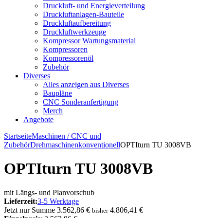
Druckluft- und Energieverteilung
Druckluftanlagen-Bauteile
Druckluftaufbereitung
Druckluftwerkzeuge
Kompressor Wartungsmaterial
Kompressoren
Kompressorenöl
Zubehör
Diverses
Alles anzeigen aus Diverses
Baupläne
CNC Sonderanfertigung
Merch
Angebote
Startseite
Maschinen / CNC und
Zubehör
Drehmaschinen
konventionell
OPTIturn TU 3008VB
OPTIturn TU 3008VB
mit Längs- und Planvorschub
Lieferzeit:
3-5 Werktage
Jetzt nur
Summe
3.562,86 €
4.806,41 €
bisher