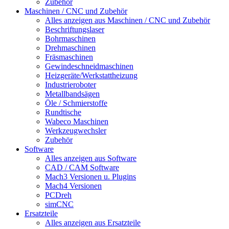
Zubehör
Maschinen / CNC und Zubehör
Alles anzeigen aus Maschinen / CNC und Zubehör
Beschriftungslaser
Bohrmaschinen
Drehmaschinen
Fräsmaschinen
Gewindeschneidmaschinen
Heizgeräte/Werkstattheizung
Industrieroboter
Metallbandsägen
Öle / Schmierstoffe
Rundtische
Wabeco Maschinen
Werkzeugwechsler
Zubehör
Software
Alles anzeigen aus Software
CAD / CAM Software
Mach3 Versionen u. Plugins
Mach4 Versionen
PCDreh
simCNC
Ersatzteile
Alles anzeigen aus Ersatzteile