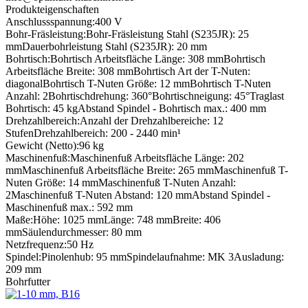
Produkteigenschaften
Anschlussspannung:
400 V
Bohr-Fräsleistung:
Bohr-Fräsleistung Stahl (S235JR): 25
mm
Dauerbohrleistung Stahl (S235JR): 20 mm
Bohrtisch:
Bohrtisch Arbeitsfläche Länge: 308 mm
Bohrtisch
Arbeitsfläche Breite: 308 mm
Bohrtisch Art der T-Nuten:
diagonal
Bohrtisch T-Nuten Größe: 12 mm
Bohrtisch T-Nuten
Anzahl: 2
Bohrtischdrehung: 360°
Bohrtischneigung: 45°
Traglast
Bohrtisch: 45 kg
Abstand Spindel - Bohrtisch max.: 400 mm
Drehzahlbereich:
Anzahl der Drehzahlbereiche: 12
Stufen
Drehzahlbereich: 200 - 2440 min¹
Gewicht (Netto):
96 kg
Maschinenfuß:
Maschinenfuß Arbeitsfläche Länge: 202
mm
Maschinenfuß Arbeitsfläche Breite: 265 mm
Maschinenfuß T-
Nuten Größe: 14 mm
Maschinenfuß T-Nuten Anzahl:
2
Maschinenfuß T-Nuten Abstand: 120 mm
Abstand Spindel -
Maschinenfuß max.: 592 mm
Maße:
Höhe: 1025 mm
Länge: 748 mm
Breite: 406
mm
Säulendurchmesser: 80 mm
Netzfrequenz:
50 Hz
Spindel:
Pinolenhub: 95 mm
Spindelaufnahme: MK 3
Ausladung:
209 mm
Bohrfutter