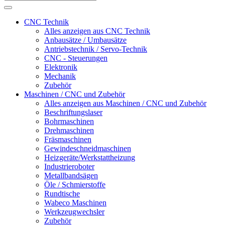
CNC Technik
Alles anzeigen aus CNC Technik
Anbausätze / Umbausätze
Antriebstechnik / Servo-Technik
CNC - Steuerungen
Elektronik
Mechanik
Zubehör
Maschinen / CNC und Zubehör
Alles anzeigen aus Maschinen / CNC und Zubehör
Beschriftungslaser
Bohrmaschinen
Drehmaschinen
Fräsmaschinen
Gewindeschneidmaschinen
Heizgeräte/Werkstattheizung
Industrieroboter
Metallbandsägen
Öle / Schmierstoffe
Rundtische
Wabeco Maschinen
Werkzeugwechsler
Zubehör