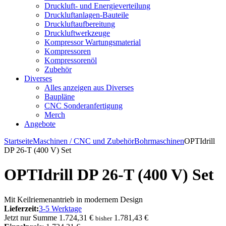
Druckluft- und Energieverteilung
Druckluftanlagen-Bauteile
Druckluftaufbereitung
Druckluftwerkzeuge
Kompressor Wartungsmaterial
Kompressoren
Kompressorenöl
Zubehör
Diverses
Alles anzeigen aus Diverses
Baupläne
CNC Sonderanfertigung
Merch
Angebote
Startseite
Maschinen / CNC und Zubehör
Bohrmaschinen
OPTIdrill
DP 26-T (400 V) Set
OPTIdrill DP 26-T (400 V) Set
Mit Keilriemenantrieb in modernem Design
Lieferzeit:
3-5 Werktage
Jetzt nur
Summe
1.724,31 €
1.781,43 €
bisher