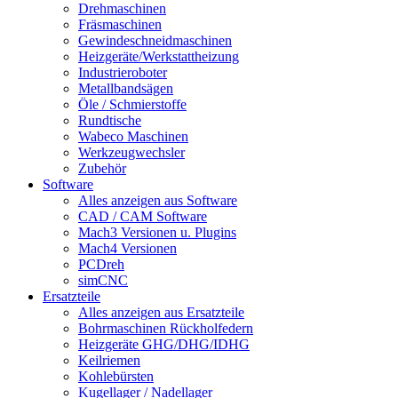
Drehmaschinen
Fräsmaschinen
Gewindeschneidmaschinen
Heizgeräte/Werkstattheizung
Industrieroboter
Metallbandsägen
Öle / Schmierstoffe
Rundtische
Wabeco Maschinen
Werkzeugwechsler
Zubehör
Software
Alles anzeigen aus Software
CAD / CAM Software
Mach3 Versionen u. Plugins
Mach4 Versionen
PCDreh
simCNC
Ersatzteile
Alles anzeigen aus Ersatzteile
Bohrmaschinen Rückholfedern
Heizgeräte GHG/DHG/IDHG
Keilriemen
Kohlebürsten
Kugellager / Nadellager