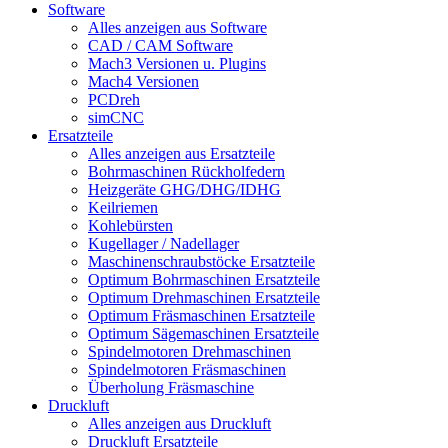
Software
Alles anzeigen aus Software
CAD / CAM Software
Mach3 Versionen u. Plugins
Mach4 Versionen
PCDreh
simCNC
Ersatzteile
Alles anzeigen aus Ersatzteile
Bohrmaschinen Rückholfedern
Heizgeräte GHG/DHG/IDHG
Keilriemen
Kohlebürsten
Kugellager / Nadellager
Maschinenschraubstöcke Ersatzteile
Optimum Bohrmaschinen Ersatzteile
Optimum Drehmaschinen Ersatzteile
Optimum Fräsmaschinen Ersatzteile
Optimum Sägemaschinen Ersatzteile
Spindelmotoren Drehmaschinen
Spindelmotoren Fräsmaschinen
Überholung Fräsmaschine
Druckluft
Alles anzeigen aus Druckluft
Druckluft Ersatzteile