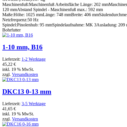
Maschinenfuß:
Maschinenfuß Arbeitsfläche Länge: 202 mm
Maschinen
120 mm
Abstand Spindel - Maschinenfuß max.: 592 mm
Maße:
Höhe: 1025 mm
Länge: 748 mm
Breite: 406 mm
Säulendurchme
Netzfrequenz:
50 Hz
Spindel:
Pinolenhub: 95 mm
Spindelaufnahme: MK 3
Ausladung: 209
Bohrfutter
1-10 mm, B16
Lieferzeit:
1-2 Werktage
45,22 €
inkl. 19 % MwSt.
zzgl.
Versandkosten
DKC13 0-13 mm
Lieferzeit:
3-5 Werktage
41,65 €
inkl. 19 % MwSt.
zzgl.
Versandkosten