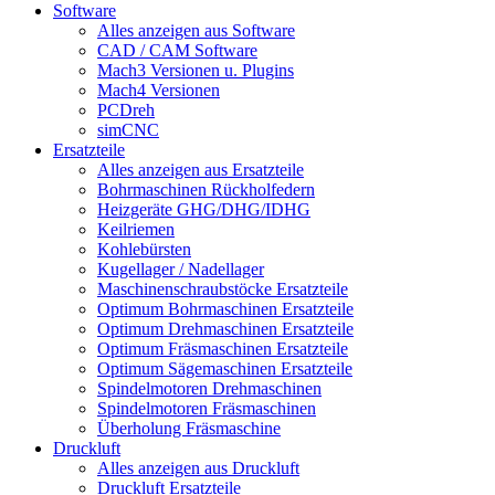
Software
Alles anzeigen aus Software
CAD / CAM Software
Mach3 Versionen u. Plugins
Mach4 Versionen
PCDreh
simCNC
Ersatzteile
Alles anzeigen aus Ersatzteile
Bohrmaschinen Rückholfedern
Heizgeräte GHG/DHG/IDHG
Keilriemen
Kohlebürsten
Kugellager / Nadellager
Maschinenschraubstöcke Ersatzteile
Optimum Bohrmaschinen Ersatzteile
Optimum Drehmaschinen Ersatzteile
Optimum Fräsmaschinen Ersatzteile
Optimum Sägemaschinen Ersatzteile
Spindelmotoren Drehmaschinen
Spindelmotoren Fräsmaschinen
Überholung Fräsmaschine
Druckluft
Alles anzeigen aus Druckluft
Druckluft Ersatzteile