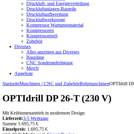
Druckluft- und Energieverteilung
Druckluftanlagen-Bauteile
Druckluftaufbereitung
Druckluftwerkzeuge
Kompressor Wartungsmaterial
Kompressoren
Kompressorenöl
Zubehör
Diverses
Alles anzeigen aus Diverses
Baupläne
CNC Sonderanfertigung
Merch
Angebote
Startseite
Maschinen / CNC und Zubehör
Bohrmaschinen
OPTIdrill D
OPTIdrill DP 26-T (230 V)
Mit Keilriemenantrieb in modernem Design
Lieferzeit:
3-5 Werktage
Summe
1.695,75 €
Einzelpreis
:
1.695,75 €