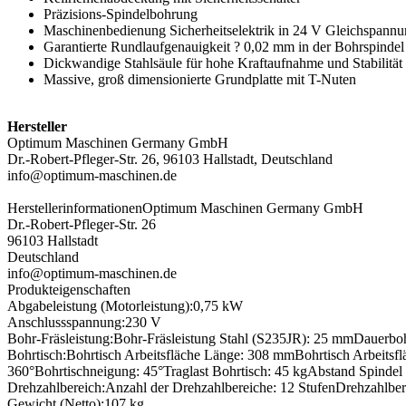
Präzisions-Spindelbohrung
Maschinenbedienung Sicherheitselektrik in 24 V Gleichspann
Garantierte Rundlaufgenauigkeit ? 0,02 mm in der Bohrspinde
Dickwandige Stahlsäule für hohe Kraftaufnahme und Stabilität
Massive, groß dimensionierte Grundplatte mit T-Nuten
Hersteller
Optimum Maschinen Germany GmbH
Dr.-Robert-Pfleger-Str. 26, 96103 Hallstadt, Deutschland
info@optimum-maschinen.de
Herstellerinformationen
Optimum Maschinen Germany GmbH
Dr.-Robert-Pfleger-Str. 26
96103 Hallstadt
Deutschland
info@optimum-maschinen.de
Produkteigenschaften
Abgabeleistung (Motorleistung):
0,75 kW
Anschlussspannung:
230 V
Bohr-Fräsleistung:
Bohr-Fräsleistung Stahl (S235JR): 25 mm
Dauerboh
Bohrtisch:
Bohrtisch Arbeitsfläche Länge: 308 mm
Bohrtisch Arbeitsf
360°
Bohrtischneigung: 45°
Traglast Bohrtisch: 45 kg
Abstand Spindel
Drehzahlbereich:
Anzahl der Drehzahlbereiche: 12 Stufen
Drehzahlber
Gewicht (Netto):
107 kg