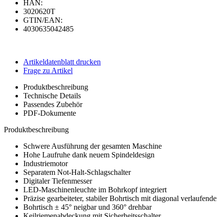
HAN:
3020620T
GTIN/EAN:
4030635042485
Artikeldatenblatt drucken
Frage zu Artikel
Produktbeschreibung
Technische Details
Passendes Zubehör
PDF-Dokumente
Produktbeschreibung
Schwere Ausführung der gesamten Maschine
Hohe Laufruhe dank neuem Spindeldesign
Industriemotor
Separatem Not-Halt-Schlagschalter
Digitaler Tiefenmesser
LED-Maschinenleuchte im Bohrkopf integriert
Präzise gearbeiteter, stabiler Bohrtisch mit diagonal verlaufe
Bohrtisch ± 45° neigbar und 360° drehbar
Keilriemenabdeckung mit Sicherheitsschalter