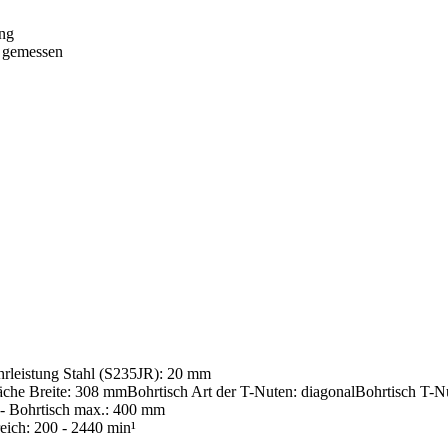
ung
l gemessen
rleistung Stahl (S235JR): 20 mm
läche Breite: 308 mm
Bohrtisch Art der T-Nuten: diagonal
Bohrtisch T-N
 - Bohrtisch max.: 400 mm
eich: 200 - 2440 min¹