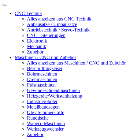
CNC Technik
Alles anzeigen aus CNC Technik
Anbausätze / Umbausätze
Antriebstechnik / Servo-Technik
CNC - Steuerungen
Elektronik
Mechanik
Zubehör
Maschinen / CNC und Zubehör
Alles anzeigen aus Maschinen / CNC und Zubehör
Beschriftungslaser
Bohrmaschinen
Drehmaschinen
Fräsmaschinen
Gewindeschneidmaschinen
Heizgeräte/Werkstattheizung
Industrieroboter
Metallbandsägen
Öle / Schmierstoffe
Rundtische
Wabeco Maschinen
Werkzeugwechsler
Zubehör