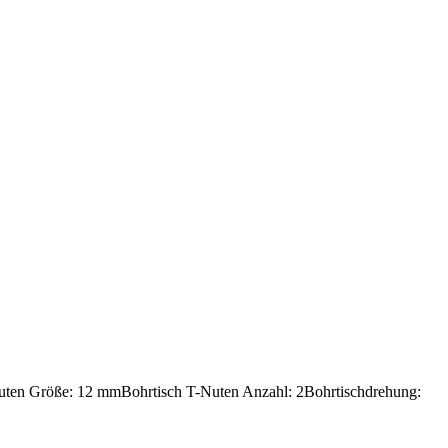
uten Größe: 12 mm
Bohrtisch T-Nuten Anzahl: 2
Bohrtischdrehung: