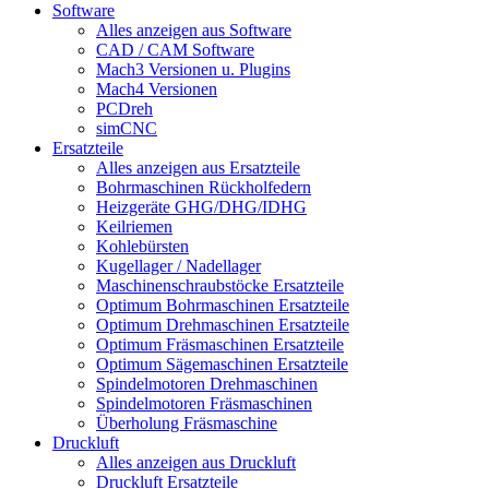
Software
Alles anzeigen aus Software
CAD / CAM Software
Mach3 Versionen u. Plugins
Mach4 Versionen
PCDreh
simCNC
Ersatzteile
Alles anzeigen aus Ersatzteile
Bohrmaschinen Rückholfedern
Heizgeräte GHG/DHG/IDHG
Keilriemen
Kohlebürsten
Kugellager / Nadellager
Maschinenschraubstöcke Ersatzteile
Optimum Bohrmaschinen Ersatzteile
Optimum Drehmaschinen Ersatzteile
Optimum Fräsmaschinen Ersatzteile
Optimum Sägemaschinen Ersatzteile
Spindelmotoren Drehmaschinen
Spindelmotoren Fräsmaschinen
Überholung Fräsmaschine
Druckluft
Alles anzeigen aus Druckluft
Druckluft Ersatzteile