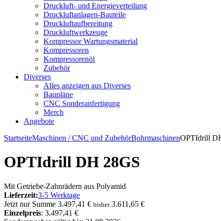
Druckluft- und Energieverteilung
Druckluftanlagen-Bauteile
Druckluftaufbereitung
Druckluftwerkzeuge
Kompressor Wartungsmaterial
Kompressoren
Kompressorenöl
Zubehör
Diverses
Alles anzeigen aus Diverses
Baupläne
CNC Sonderanfertigung
Merch
Angebote
Startseite
Maschinen / CNC und Zubehör
Bohrmaschinen
OPTIdrill 
OPTIdrill DH 28GS
Mit Getriebe-Zahnrädern aus Polyamid
Lieferzeit:
3-5 Werktage
Jetzt nur
Summe
3.497,41 €
3.611,65 €
bisher
Einzelpreis
: 3.497,41 €