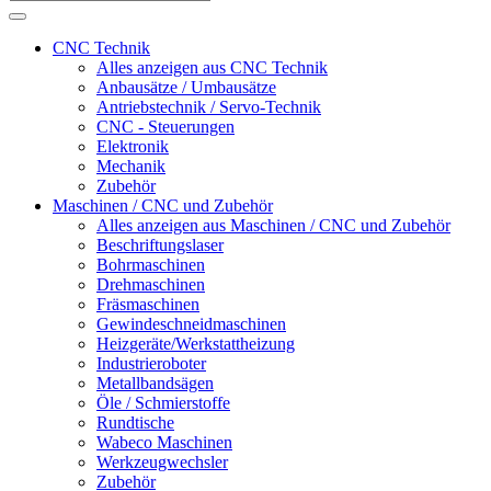
CNC Technik
Alles anzeigen aus CNC Technik
Anbausätze / Umbausätze
Antriebstechnik / Servo-Technik
CNC - Steuerungen
Elektronik
Mechanik
Zubehör
Maschinen / CNC und Zubehör
Alles anzeigen aus Maschinen / CNC und Zubehör
Beschriftungslaser
Bohrmaschinen
Drehmaschinen
Fräsmaschinen
Gewindeschneidmaschinen
Heizgeräte/Werkstattheizung
Industrieroboter
Metallbandsägen
Öle / Schmierstoffe
Rundtische
Wabeco Maschinen
Werkzeugwechsler
Zubehör