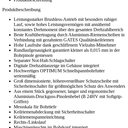
Produktbeschreibung
Leistungsstarker Brushless-Antrieb mit besonders ruhiger
Lauf, sowie hohes Leistungsvermögen mit annähernd
konstantes Drehmoment über den gesamten Drehzahlbereich
Beste Kraftübertragung durch Aluminium-Riemenscheiben in
Verbindung mit gezahntem GATES Qualitätskeilriemen
Hohe Laufruhe dank geschliffenem Vielzahn-Mitnehmer
Rundlaufgenauigkeit garantiert kleiner als 0,015 mm in der
Bohrpinole gemessen
Separater Not-Halt-Schlagschalter
Digitale Drehzahlanzeige im Gehäuse integriert
Hochwertiges OPTIMUM Schnellspannbohrfutter
serienmäßig
Groß dimensionierte, höhenverstellbare Schutzscheibe mit
Sicherheitsschalter für größtmöglichen Schutz des Anwenders
Aus einem Stück gegossener, langer und ergonomischer
Aluminium-Druckguss-Pinolenhebel (B 24HV mit Softgrip-
Griffen)
Messskala für Bohrtiefe
Keilriemenabdeckung mit Sicherheitsschalter
Keilriemenspanneinrichtung
Rechts-/Linkslauf
Maschinenleuchte im Bohrkopf integriert