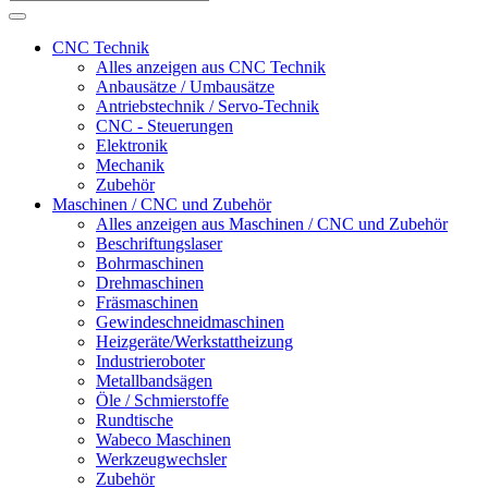
CNC Technik
Alles anzeigen aus CNC Technik
Anbausätze / Umbausätze
Antriebstechnik / Servo-Technik
CNC - Steuerungen
Elektronik
Mechanik
Zubehör
Maschinen / CNC und Zubehör
Alles anzeigen aus Maschinen / CNC und Zubehör
Beschriftungslaser
Bohrmaschinen
Drehmaschinen
Fräsmaschinen
Gewindeschneidmaschinen
Heizgeräte/Werkstattheizung
Industrieroboter
Metallbandsägen
Öle / Schmierstoffe
Rundtische
Wabeco Maschinen
Werkzeugwechsler
Zubehör