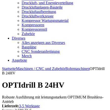
Druckluft- und Energieverteilung
Druckluftanlagen-Bauteile
Druckluftaufbereitung
Druckluftwerkzeuge
Kompressor Wartungsmaterial
Kompressoren
Kompressorenöl
Zubehör
Diverses
Alles anzeigen aus Diverses
Baupläne
CNC Sonderanfertigung
Merch
Angebote
Startseite
Maschinen / CNC und Zubehör
Bohrmaschinen
OPTIdrill
B 24HV
OPTIdrill B 24HV
Robuste Ausführung mit leistungsstarkem OPTIMUM Brushless-
Antrieb
Lieferzeit:
3-5 Werktage