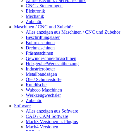
Antriebstechnik / Servo-Technik
CNC - Steuerungen
Elektronik
Mechanik
Zubehör
Maschinen / CNC und Zubehör
Alles anzeigen aus Maschinen / CNC und Zubehör
Beschriftungslaser
Bohrmaschinen
Drehmaschinen
Fräsmaschinen
Gewindeschneidmaschinen
Heizgeräte/Werkstattheizung
Industrieroboter
Metallbandsägen
Öle / Schmierstoffe
Rundtische
Wabeco Maschinen
Werkzeugwechsler
Zubehör
Software
Alles anzeigen aus Software
CAD / CAM Software
Mach3 Versionen u. Plugins
Mach4 Versionen