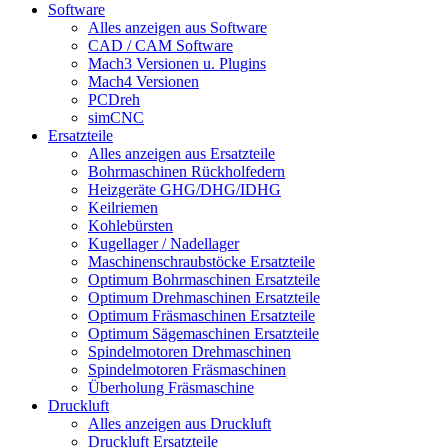
Software
Alles anzeigen aus Software
CAD / CAM Software
Mach3 Versionen u. Plugins
Mach4 Versionen
PCDreh
simCNC
Ersatzteile
Alles anzeigen aus Ersatzteile
Bohrmaschinen Rückholfedern
Heizgeräte GHG/DHG/IDHG
Keilriemen
Kohlebürsten
Kugellager / Nadellager
Maschinenschraubstöcke Ersatzteile
Optimum Bohrmaschinen Ersatzteile
Optimum Drehmaschinen Ersatzteile
Optimum Fräsmaschinen Ersatzteile
Optimum Sägemaschinen Ersatzteile
Spindelmotoren Drehmaschinen
Spindelmotoren Fräsmaschinen
Überholung Fräsmaschine
Druckluft
Alles anzeigen aus Druckluft
Druckluft Ersatzteile