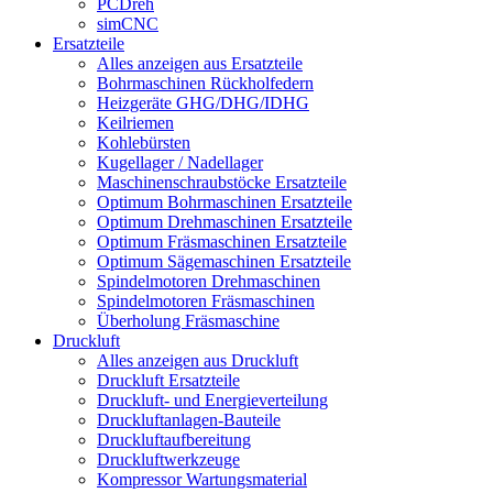
PCDreh
simCNC
Ersatzteile
Alles anzeigen aus Ersatzteile
Bohrmaschinen Rückholfedern
Heizgeräte GHG/DHG/IDHG
Keilriemen
Kohlebürsten
Kugellager / Nadellager
Maschinenschraubstöcke Ersatzteile
Optimum Bohrmaschinen Ersatzteile
Optimum Drehmaschinen Ersatzteile
Optimum Fräsmaschinen Ersatzteile
Optimum Sägemaschinen Ersatzteile
Spindelmotoren Drehmaschinen
Spindelmotoren Fräsmaschinen
Überholung Fräsmaschine
Druckluft
Alles anzeigen aus Druckluft
Druckluft Ersatzteile
Druckluft- und Energieverteilung
Druckluftanlagen-Bauteile
Druckluftaufbereitung
Druckluftwerkzeuge
Kompressor Wartungsmaterial