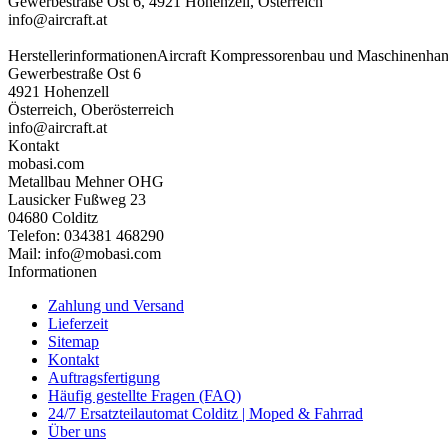
Gewerbestraße Ost 6, 4921 Hohenzell, Österreich
info@aircraft.at
Herstellerinformationen
Aircraft Kompressorenbau und Maschinenh
Gewerbestraße Ost 6
4921 Hohenzell
Österreich, Oberösterreich
info@aircraft.at
Kontakt
mobasi.com
Metallbau Mehner OHG
Lausicker Fußweg 23
04680 Colditz
Telefon: 034381 468290
Mail: info@mobasi.com
Informationen
Zahlung und Versand
Lieferzeit
Sitemap
Kontakt
Auftragsfertigung
Häufig gestellte Fragen (FAQ)
24/7 Ersatzteilautomat Colditz | Moped & Fahrrad
Über uns