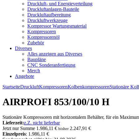
Druckluft- und Energieverteilung
Druckluftanlagen-Bauteile
Druckluftaufbereitung
Druckluftwerkzeuge
Kompressor Wartungsmaterial
Kompressoren
Kompressorenöl
Zubehör
Diverses
Alles anzeigen aus Diverses
Baupläne
CNC Sonderanfertigung
Merch
Angebote
Startseite
Druckluft
Kompressoren
Kolbenkompressoren
Stationäre Ko
AIRPROFI 853/100/10 H
Stationäre Kompressoren mit horizontalem Behälter, für ein Maximum 
Lieferzeit:
z.Z. nicht lieferbar
Jetzt nur
Summe
1.986,11 €
2.247,91 €
bisher
Einzelpreis
: 1.986,11 €