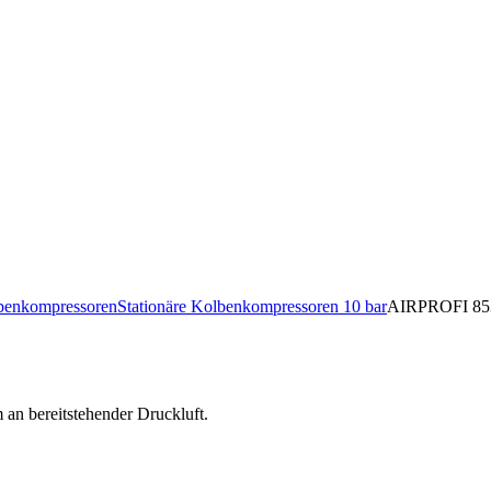
lbenkompressoren
Stationäre Kolbenkompressoren 10 bar
AIRPROFI 853
an bereitstehender Druckluft.