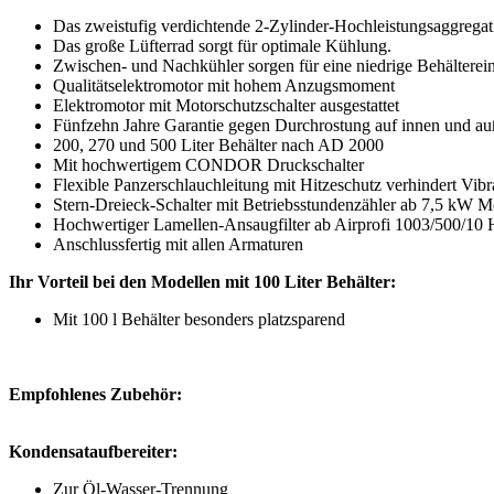
Das zweistufig verdichtende 2-Zylinder-Hochleistungsaggregat 
Das große Lüfterrad sorgt für optimale Kühlung.
Zwischen- und Nachkühler sorgen für eine niedrige Behälterein
Qualitätselektromotor mit hohem Anzugsmoment
Elektromotor mit Motorschutzschalter ausgestattet
Fünfzehn Jahre Garantie gegen Durchrostung auf innen und auß
200, 270 und 500 Liter Behälter nach AD 2000
Mit hochwertigem CONDOR Druckschalter
Flexible Panzerschlauchleitung mit Hitzeschutz verhindert Vib
Stern-Dreieck-Schalter mit Betriebsstundenzähler ab 7,5 kW M
Hochwertiger Lamellen-Ansaugfilter ab Airprofi 1003/500/10 
Anschlussfertig mit allen Armaturen
Ihr Vorteil bei den Modellen mit 100 Liter Behälter:
Mit 100 l Behälter besonders platzsparend
Empfohlenes Zubehör:
Kondensataufbereiter:
Zur Öl-Wasser-Trennung