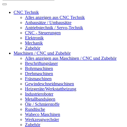
CNC Technik
Alles anzeigen aus CNC Technik
Anbausätze / Umbausätze
Antriebstechnik / Servo-Technik
CNC - Steuerungen
Elektronik
Mechanik
Zubehör
Maschinen / CNC und Zubehör
Alles anzeigen aus Maschinen / CNC und Zubehör
Beschriftungslaser
Bohrmaschinen
Drehmaschinen
Fräsmaschinen
Gewindeschneidmaschinen
Heizgeräte/Werkstattheizung
Industrieroboter
Metallbandsägen
Öle / Schmierstoffe
Rundtische
Wabeco Maschinen
Werkzeugwechsler
Zubehör