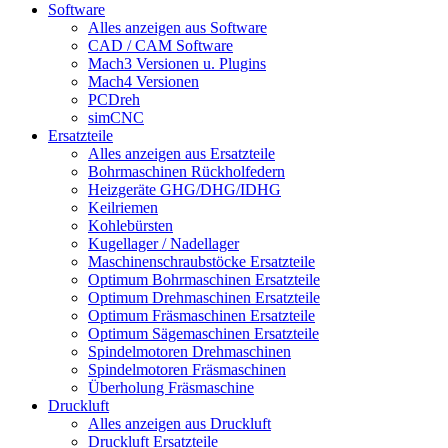
Software
Alles anzeigen aus Software
CAD / CAM Software
Mach3 Versionen u. Plugins
Mach4 Versionen
PCDreh
simCNC
Ersatzteile
Alles anzeigen aus Ersatzteile
Bohrmaschinen Rückholfedern
Heizgeräte GHG/DHG/IDHG
Keilriemen
Kohlebürsten
Kugellager / Nadellager
Maschinenschraubstöcke Ersatzteile
Optimum Bohrmaschinen Ersatzteile
Optimum Drehmaschinen Ersatzteile
Optimum Fräsmaschinen Ersatzteile
Optimum Sägemaschinen Ersatzteile
Spindelmotoren Drehmaschinen
Spindelmotoren Fräsmaschinen
Überholung Fräsmaschine
Druckluft
Alles anzeigen aus Druckluft
Druckluft Ersatzteile