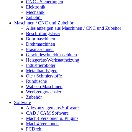
CNC - Steuerungen
Elektronik
Mechanik
Zubehör
Maschinen / CNC und Zubehör
Alles anzeigen aus Maschinen / CNC und Zubehör
Beschriftungslaser
Bohrmaschinen
Drehmaschinen
Fräsmaschinen
Gewindeschneidmaschinen
Heizgeräte/Werkstattheizung
Industrieroboter
Metallbandsägen
Öle / Schmierstoffe
Rundtische
Wabeco Maschinen
Werkzeugwechsler
Zubehör
Software
Alles anzeigen aus Software
CAD / CAM Software
Mach3 Versionen u. Plugins
Mach4 Versionen
PCDreh