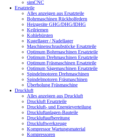
simCNC
Ersatzteile
Alles anzeigen aus Ersatzteile
Bohrmaschinen Rückholfedern
Heizgeräte GHG/DHG/IDHG
Keilriemen
Kohlebürsten
Kugellager / Nadellager
Maschinenschraubstöcke Ersatzteile
Optimum Bohrmaschinen Ersatzteile
Optimum Drehmaschinen Ersatzteile
Optimum Fräsmaschinen Ersatzteile
Optimum Sägemaschinen Ersatzteile
Spindelmotoren Drehmaschinen
Spindelmotoren Fräsmaschinen
Überholung Fräsmaschine
Druckluft
Alles anzeigen aus Druckluft
Druckluft Ersatzteile
Druckluft- und Energieverteilung
Druckluftanlagen-Bauteile
Druckluftaufbereitung
Druckluftwerkzeuge
Kompressor Wartungsmaterial
Kompressoren