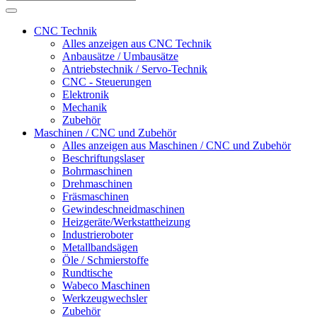
CNC Technik
Alles anzeigen aus CNC Technik
Anbausätze / Umbausätze
Antriebstechnik / Servo-Technik
CNC - Steuerungen
Elektronik
Mechanik
Zubehör
Maschinen / CNC und Zubehör
Alles anzeigen aus Maschinen / CNC und Zubehör
Beschriftungslaser
Bohrmaschinen
Drehmaschinen
Fräsmaschinen
Gewindeschneidmaschinen
Heizgeräte/Werkstattheizung
Industrieroboter
Metallbandsägen
Öle / Schmierstoffe
Rundtische
Wabeco Maschinen
Werkzeugwechsler
Zubehör