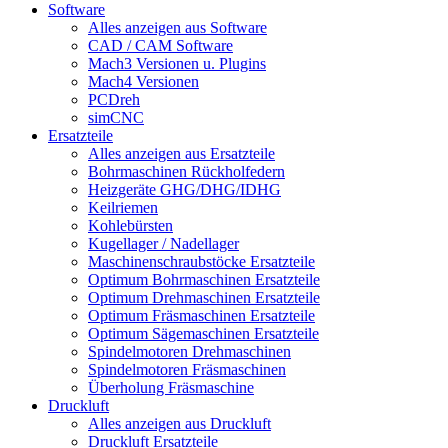
Software
Alles anzeigen aus Software
CAD / CAM Software
Mach3 Versionen u. Plugins
Mach4 Versionen
PCDreh
simCNC
Ersatzteile
Alles anzeigen aus Ersatzteile
Bohrmaschinen Rückholfedern
Heizgeräte GHG/DHG/IDHG
Keilriemen
Kohlebürsten
Kugellager / Nadellager
Maschinenschraubstöcke Ersatzteile
Optimum Bohrmaschinen Ersatzteile
Optimum Drehmaschinen Ersatzteile
Optimum Fräsmaschinen Ersatzteile
Optimum Sägemaschinen Ersatzteile
Spindelmotoren Drehmaschinen
Spindelmotoren Fräsmaschinen
Überholung Fräsmaschine
Druckluft
Alles anzeigen aus Druckluft
Druckluft Ersatzteile