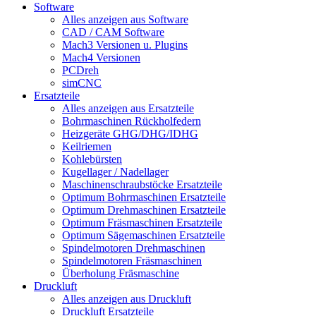
Software
Alles anzeigen aus Software
CAD / CAM Software
Mach3 Versionen u. Plugins
Mach4 Versionen
PCDreh
simCNC
Ersatzteile
Alles anzeigen aus Ersatzteile
Bohrmaschinen Rückholfedern
Heizgeräte GHG/DHG/IDHG
Keilriemen
Kohlebürsten
Kugellager / Nadellager
Maschinenschraubstöcke Ersatzteile
Optimum Bohrmaschinen Ersatzteile
Optimum Drehmaschinen Ersatzteile
Optimum Fräsmaschinen Ersatzteile
Optimum Sägemaschinen Ersatzteile
Spindelmotoren Drehmaschinen
Spindelmotoren Fräsmaschinen
Überholung Fräsmaschine
Druckluft
Alles anzeigen aus Druckluft
Druckluft Ersatzteile