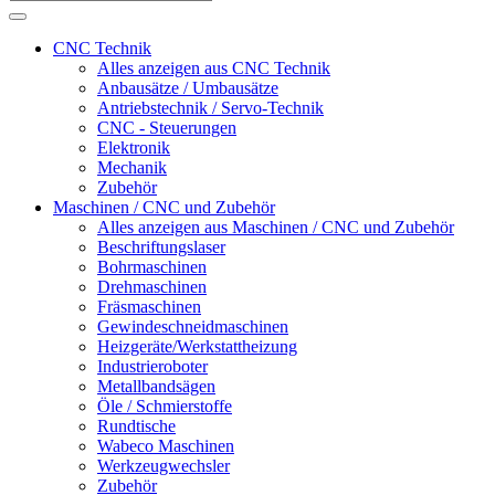
CNC Technik
Alles anzeigen aus CNC Technik
Anbausätze / Umbausätze
Antriebstechnik / Servo-Technik
CNC - Steuerungen
Elektronik
Mechanik
Zubehör
Maschinen / CNC und Zubehör
Alles anzeigen aus Maschinen / CNC und Zubehör
Beschriftungslaser
Bohrmaschinen
Drehmaschinen
Fräsmaschinen
Gewindeschneidmaschinen
Heizgeräte/Werkstattheizung
Industrieroboter
Metallbandsägen
Öle / Schmierstoffe
Rundtische
Wabeco Maschinen
Werkzeugwechsler
Zubehör