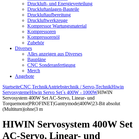
Druckluft- und Energieverteilung
Druckluftanlagen-Bauteile
Druckluftaufbereitung
Druckluftwerkzeuge
Kompressor Wartungsmaterial
Kompressoren
Kompressorenöl
Zubehör
Diverses
Alles anzeigen aus Diverses
Baupläne
CNC Sonderanfertigung
Merch
Angebote
Startseite
CNC Technik
Antriebstechnik / Servo-Technik
Hiwin
Servosysteme
Hiwin Servo Set´s 400W - 1000W
HIWIN
Servosystem 400W Set AC-Servo, Linear- und
Torquemotor|PROFINET|Gantrymode|400W|23-Bit absolut
(Multiturn)|ohne|3 m
HIWIN Servosystem 400W Set
AC-Servo, Linear- und