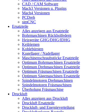
CAD / CAM Software
Mach3 Versionen u. Plugins
Mach4 Versionen
PCDreh
simCNC
Ersatzteile
Alles anzeigen aus Ersatzteile
Bohrmaschinen Rückholfedern
Heizgeräte GHG/DHG/IDHG
Keilriemen
Kohlebürsten
Kugellager / Nadellager
Maschinenschraubstöcke Ersatzteile
Optimum Bohrmaschinen Ersatzteile
Optimum Drehmaschinen Ersatzteile
Optimum Fräsmaschinen Ersatzteile
Optimum Sägemaschinen Ersatzteile
Spindelmotoren Drehmaschinen
Spindelmotoren Fräsmaschinen
Überholung Fräsmaschine
Druckluft
Alles anzeigen aus Druckluft
Druckluft Ersatzteile
Druckluft- und Energieverteilung
Druckluftanlagen-Bauteile