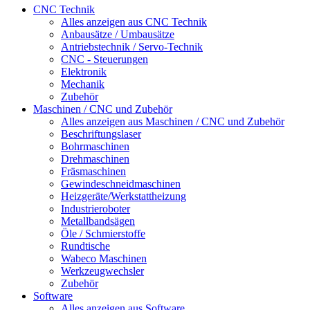
CNC Technik
Alles anzeigen aus CNC Technik
Anbausätze / Umbausätze
Antriebstechnik / Servo-Technik
CNC - Steuerungen
Elektronik
Mechanik
Zubehör
Maschinen / CNC und Zubehör
Alles anzeigen aus Maschinen / CNC und Zubehör
Beschriftungslaser
Bohrmaschinen
Drehmaschinen
Fräsmaschinen
Gewindeschneidmaschinen
Heizgeräte/Werkstattheizung
Industrieroboter
Metallbandsägen
Öle / Schmierstoffe
Rundtische
Wabeco Maschinen
Werkzeugwechsler
Zubehör
Software
Alles anzeigen aus Software