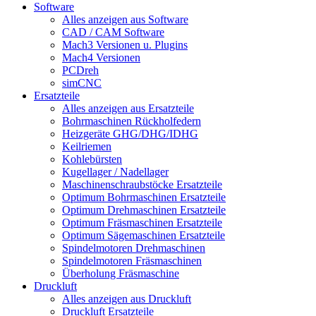
Software
Alles anzeigen aus Software
CAD / CAM Software
Mach3 Versionen u. Plugins
Mach4 Versionen
PCDreh
simCNC
Ersatzteile
Alles anzeigen aus Ersatzteile
Bohrmaschinen Rückholfedern
Heizgeräte GHG/DHG/IDHG
Keilriemen
Kohlebürsten
Kugellager / Nadellager
Maschinenschraubstöcke Ersatzteile
Optimum Bohrmaschinen Ersatzteile
Optimum Drehmaschinen Ersatzteile
Optimum Fräsmaschinen Ersatzteile
Optimum Sägemaschinen Ersatzteile
Spindelmotoren Drehmaschinen
Spindelmotoren Fräsmaschinen
Überholung Fräsmaschine
Druckluft
Alles anzeigen aus Druckluft
Druckluft Ersatzteile