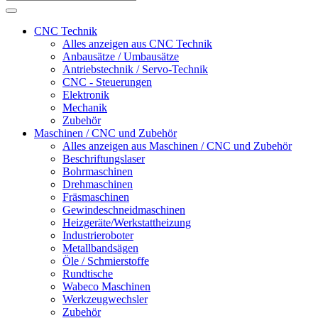
CNC Technik
Alles anzeigen aus CNC Technik
Anbausätze / Umbausätze
Antriebstechnik / Servo-Technik
CNC - Steuerungen
Elektronik
Mechanik
Zubehör
Maschinen / CNC und Zubehör
Alles anzeigen aus Maschinen / CNC und Zubehör
Beschriftungslaser
Bohrmaschinen
Drehmaschinen
Fräsmaschinen
Gewindeschneidmaschinen
Heizgeräte/Werkstattheizung
Industrieroboter
Metallbandsägen
Öle / Schmierstoffe
Rundtische
Wabeco Maschinen
Werkzeugwechsler
Zubehör