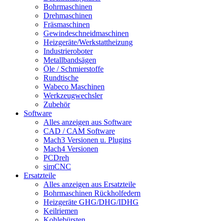
Bohrmaschinen
Drehmaschinen
Fräsmaschinen
Gewindeschneidmaschinen
Heizgeräte/Werkstattheizung
Industrieroboter
Metallbandsägen
Öle / Schmierstoffe
Rundtische
Wabeco Maschinen
Werkzeugwechsler
Zubehör
Software
Alles anzeigen aus Software
CAD / CAM Software
Mach3 Versionen u. Plugins
Mach4 Versionen
PCDreh
simCNC
Ersatzteile
Alles anzeigen aus Ersatzteile
Bohrmaschinen Rückholfedern
Heizgeräte GHG/DHG/IDHG
Keilriemen
Kohlebürsten