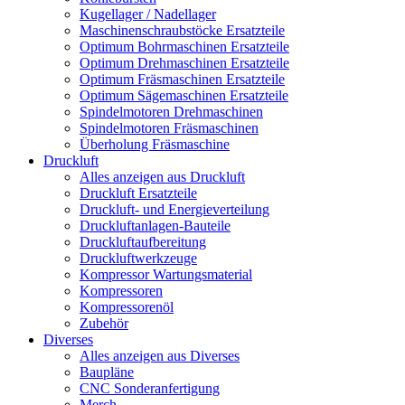
Kugellager / Nadellager
Maschinenschraubstöcke Ersatzteile
Optimum Bohrmaschinen Ersatzteile
Optimum Drehmaschinen Ersatzteile
Optimum Fräsmaschinen Ersatzteile
Optimum Sägemaschinen Ersatzteile
Spindelmotoren Drehmaschinen
Spindelmotoren Fräsmaschinen
Überholung Fräsmaschine
Druckluft
Alles anzeigen aus Druckluft
Druckluft Ersatzteile
Druckluft- und Energieverteilung
Druckluftanlagen-Bauteile
Druckluftaufbereitung
Druckluftwerkzeuge
Kompressor Wartungsmaterial
Kompressoren
Kompressorenöl
Zubehör
Diverses
Alles anzeigen aus Diverses
Baupläne
CNC Sonderanfertigung
Merch