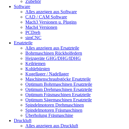
Zubehör
Software
Alles anzeigen aus Software
CAD / CAM Software
Mach3 Versionen u. Plugins
Mach4 Versionen
PCDreh
simCNC
Ersatzteile
Alles anzeigen aus Ersatzteile
Bohrmaschinen Rückholfedern
Heizgeräte GHG/DHG/IDHG
Keilriemen
Kohlebürsten
Kugellager / Nadellager
Maschinenschraubstöcke Ersatzteile
Optimum Bohrmaschinen Ersatzteile
Optimum Drehmaschinen Ersatzteile
Optimum Fräsmaschinen Ersatzteile
Optimum Sägemaschinen Ersatzteile
Spindelmotoren Drehmaschinen
Spindelmotoren Fräsmaschinen
Überholung Fräsmaschine
Druckluft
Alles anzeigen aus Druckluft