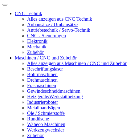
CNC Technik
Alles anzeigen aus CNC Technik
Anbausätze / Umbausätze
Antriebstechnik / Servo-Technik
CNC - Steuerungen
Elektronik
Mechanik
Zubehör
Maschinen / CNC und Zubehör
Alles anzeigen aus Maschinen / CNC und Zubehör
Beschriftungslaser
Bohrmaschinen
Drehmaschinen
Fräsmaschinen
Gewindeschneidmaschinen
Heizgeräte/Werkstattheizung
Industrieroboter
Metallbandsägen
Öle / Schmierstoffe
Rundtische
Wabeco Maschinen
Werkzeugwechsler
Zubehör