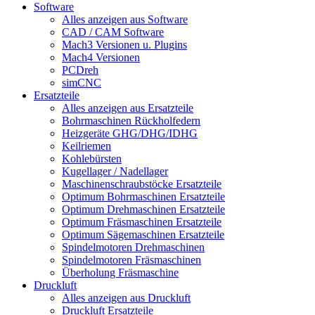
Software
Alles anzeigen aus Software
CAD / CAM Software
Mach3 Versionen u. Plugins
Mach4 Versionen
PCDreh
simCNC
Ersatzteile
Alles anzeigen aus Ersatzteile
Bohrmaschinen Rückholfedern
Heizgeräte GHG/DHG/IDHG
Keilriemen
Kohlebürsten
Kugellager / Nadellager
Maschinenschraubstöcke Ersatzteile
Optimum Bohrmaschinen Ersatzteile
Optimum Drehmaschinen Ersatzteile
Optimum Fräsmaschinen Ersatzteile
Optimum Sägemaschinen Ersatzteile
Spindelmotoren Drehmaschinen
Spindelmotoren Fräsmaschinen
Überholung Fräsmaschine
Druckluft
Alles anzeigen aus Druckluft
Druckluft Ersatzteile