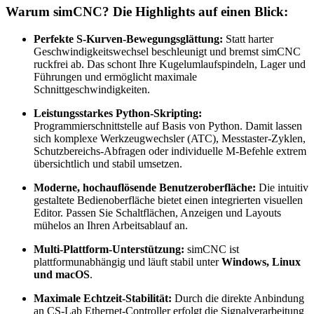
Warum simCNC? Die Highlights auf einen Blick:
Perfekte S-Kurven-Bewegungsglättung:
Statt harter
Geschwindigkeitswechsel beschleunigt und bremst simCNC
ruckfrei ab. Das schont Ihre Kugelumlaufspindeln, Lager und
Führungen und ermöglicht maximale
Schnittgeschwindigkeiten.
Leistungsstarkes Python-Skripting:
Programmierschnittstelle auf Basis von Python. Damit lassen
sich komplexe Werkzeugwechsler (ATC), Messtaster-Zyklen,
Schutzbereichs-Abfragen oder individuelle M-Befehle extrem
übersichtlich und stabil umsetzen.
Moderne, hochauflösende Benutzeroberfläche:
Die intuitiv
gestaltete Bedienoberfläche bietet einen integrierten visuellen
Editor. Passen Sie Schaltflächen, Anzeigen und Layouts
mühelos an Ihren Arbeitsablauf an.
Multi-Plattform-Unterstützung:
simCNC ist
plattformunabhängig und läuft stabil unter
Windows, Linux
und macOS
.
Maximale Echtzeit-Stabilität:
Durch die direkte Anbindung
an CS-Lab Ethernet-Controller erfolgt die Signalverarbeitung