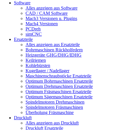
Software
Alles anzeigen aus Software
CAD / CAM Software
Mach3 Versionen u. Plugins
Mach4 Versionen
PCDreh
simCNC
Ersatzteile
Alles anzeigen aus Ersatzteile
Bohrmaschinen Rückholfedern
Heizgeräte GHG/DHG/IDHG
Keilriemen
Kohlebürsten
Kugellager / Nadellager
Maschinenschraubstöcke Ersatzteile
Optimum Bohrmaschinen Ersatzteile
Optimum Drehmaschinen Ersatzteile
Optimum Fräsmaschinen Ersatzteile
Optimum Sägemaschinen Ersatzteile
Spindelmotoren Drehmaschinen
Spindelmotoren Fräsmaschinen
Überholung Fräsmaschine
Druckluft
Alles anzeigen aus Druckluft
Druckluft Ersatzteile