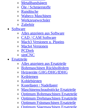
Metallbandsägen
Öle / Schmierstoffe
Rundtische
Wabeco Maschinen
Werkzeugwechsler
Zubehör
Software
Alles anzeigen aus Software
CAD / CAM Software
Mach3 Versionen u. Plugins
Mach4 Versionen
PCDreh
simCNC
Ersatzteile
Alles anzeigen aus Ersatzteile
Bohrmaschinen Rückholfedern
Heizgeräte GHG/DHG/IDHG
Keilriemen
Kohlebürsten
Kugellager / Nadellager
Maschinenschraubstöcke Ersatzteile
Optimum Bohrmaschinen Ersatzteile
Optimum Drehmaschinen Ersatzteile
Optimum Fräsmaschinen Ersatzteile
Optimum Sägemaschinen Ersatzteile