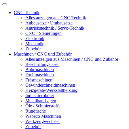
CNC Technik
Alles anzeigen aus CNC Technik
Anbausätze / Umbausätze
Antriebstechnik / Servo-Technik
CNC - Steuerungen
Elektronik
Mechanik
Zubehör
Maschinen / CNC und Zubehör
Alles anzeigen aus Maschinen / CNC und Zubehör
Beschriftungslaser
Bohrmaschinen
Drehmaschinen
Fräsmaschinen
Gewindeschneidmaschinen
Heizgeräte/Werkstattheizung
Industrieroboter
Metallbandsägen
Öle / Schmierstoffe
Rundtische
Wabeco Maschinen
Werkzeugwechsler
Zubehör