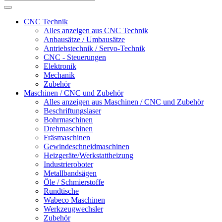
CNC Technik
Alles anzeigen aus CNC Technik
Anbausätze / Umbausätze
Antriebstechnik / Servo-Technik
CNC - Steuerungen
Elektronik
Mechanik
Zubehör
Maschinen / CNC und Zubehör
Alles anzeigen aus Maschinen / CNC und Zubehör
Beschriftungslaser
Bohrmaschinen
Drehmaschinen
Fräsmaschinen
Gewindeschneidmaschinen
Heizgeräte/Werkstattheizung
Industrieroboter
Metallbandsägen
Öle / Schmierstoffe
Rundtische
Wabeco Maschinen
Werkzeugwechsler
Zubehör