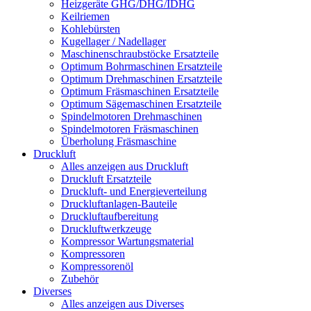
Heizgeräte GHG/DHG/IDHG
Keilriemen
Kohlebürsten
Kugellager / Nadellager
Maschinenschraubstöcke Ersatzteile
Optimum Bohrmaschinen Ersatzteile
Optimum Drehmaschinen Ersatzteile
Optimum Fräsmaschinen Ersatzteile
Optimum Sägemaschinen Ersatzteile
Spindelmotoren Drehmaschinen
Spindelmotoren Fräsmaschinen
Überholung Fräsmaschine
Druckluft
Alles anzeigen aus Druckluft
Druckluft Ersatzteile
Druckluft- und Energieverteilung
Druckluftanlagen-Bauteile
Druckluftaufbereitung
Druckluftwerkzeuge
Kompressor Wartungsmaterial
Kompressoren
Kompressorenöl
Zubehör
Diverses
Alles anzeigen aus Diverses