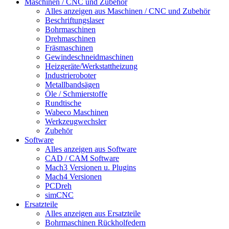
Maschinen / CNC und Zubehör
Alles anzeigen aus Maschinen / CNC und Zubehör
Beschriftungslaser
Bohrmaschinen
Drehmaschinen
Fräsmaschinen
Gewindeschneidmaschinen
Heizgeräte/Werkstattheizung
Industrieroboter
Metallbandsägen
Öle / Schmierstoffe
Rundtische
Wabeco Maschinen
Werkzeugwechsler
Zubehör
Software
Alles anzeigen aus Software
CAD / CAM Software
Mach3 Versionen u. Plugins
Mach4 Versionen
PCDreh
simCNC
Ersatzteile
Alles anzeigen aus Ersatzteile
Bohrmaschinen Rückholfedern