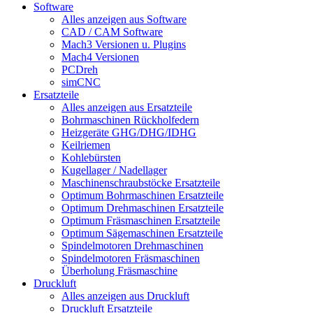
Software
Alles anzeigen aus Software
CAD / CAM Software
Mach3 Versionen u. Plugins
Mach4 Versionen
PCDreh
simCNC
Ersatzteile
Alles anzeigen aus Ersatzteile
Bohrmaschinen Rückholfedern
Heizgeräte GHG/DHG/IDHG
Keilriemen
Kohlebürsten
Kugellager / Nadellager
Maschinenschraubstöcke Ersatzteile
Optimum Bohrmaschinen Ersatzteile
Optimum Drehmaschinen Ersatzteile
Optimum Fräsmaschinen Ersatzteile
Optimum Sägemaschinen Ersatzteile
Spindelmotoren Drehmaschinen
Spindelmotoren Fräsmaschinen
Überholung Fräsmaschine
Druckluft
Alles anzeigen aus Druckluft
Druckluft Ersatzteile