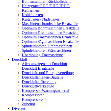
Bohrmaschinen Rückholfedern
Heizgeräte GHG/DHG/IDHG
Keilriemen
Kohlebürsten
Kugellager / Nadellager
Maschinenschraubstöcke Ersatzteile
Optimum Bohrmaschinen Ersatzteile
Optimum Drehmaschinen Ersatzteile
Optimum Fräsmaschinen Ersatzteile
Optimum Sägemaschinen Ersatzteile
Spindelmotoren Drehmaschinen
Spindelmotoren Fräsmaschinen
Überholung Fräsmaschine
Druckluft
Alles anzeigen aus Druckluft
Druckluft Ersatzteile
Druckluft- und Energieverteilung
Druckluftanlagen-Bauteile
Druckluftaufbereitung
Druckluftwerkzeuge
Kompressor Wartungsmaterial
Kompressoren
Kompressorenöl
Zubehör
Diverses