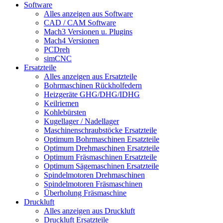
Software
Alles anzeigen aus Software
CAD / CAM Software
Mach3 Versionen u. Plugins
Mach4 Versionen
PCDreh
simCNC
Ersatzteile
Alles anzeigen aus Ersatzteile
Bohrmaschinen Rückholfedern
Heizgeräte GHG/DHG/IDHG
Keilriemen
Kohlebürsten
Kugellager / Nadellager
Maschinenschraubstöcke Ersatzteile
Optimum Bohrmaschinen Ersatzteile
Optimum Drehmaschinen Ersatzteile
Optimum Fräsmaschinen Ersatzteile
Optimum Sägemaschinen Ersatzteile
Spindelmotoren Drehmaschinen
Spindelmotoren Fräsmaschinen
Überholung Fräsmaschine
Druckluft
Alles anzeigen aus Druckluft
Druckluft Ersatzteile