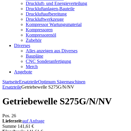
Druckluft- und Energieverteilung
Druckluftanlagen-Bauteile
Druckluftaufbereitung
Druckluftwerkzeuge
Kompressor Wartungsmaterial
Kompressoren
Kompressorenöl
Zubehör
Diverses
Alles anzeigen aus Diverses
Baupläne
CNC Sonderanfertigung
Merch
Angebote
Startseite
Ersatzteile
Optimum Sägemaschinen
Ersatzteile
Getriebewelle S275G/N/NV
Getriebewelle S275G/N/NV
Pos. 26
Lieferzeit:
auf Anfrage
Summe
141,61 €