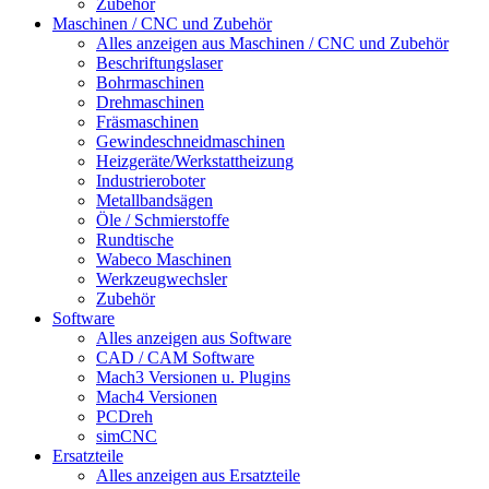
Zubehör
Maschinen / CNC und Zubehör
Alles anzeigen aus Maschinen / CNC und Zubehör
Beschriftungslaser
Bohrmaschinen
Drehmaschinen
Fräsmaschinen
Gewindeschneidmaschinen
Heizgeräte/Werkstattheizung
Industrieroboter
Metallbandsägen
Öle / Schmierstoffe
Rundtische
Wabeco Maschinen
Werkzeugwechsler
Zubehör
Software
Alles anzeigen aus Software
CAD / CAM Software
Mach3 Versionen u. Plugins
Mach4 Versionen
PCDreh
simCNC
Ersatzteile
Alles anzeigen aus Ersatzteile