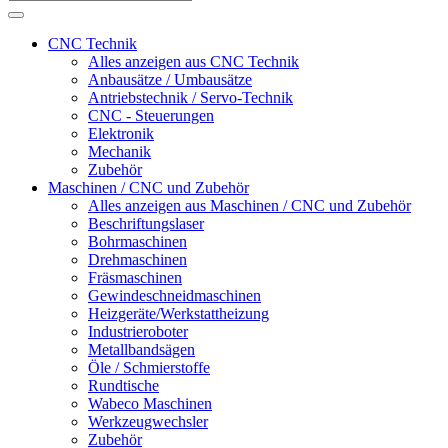
CNC Technik
Alles anzeigen aus CNC Technik
Anbausätze / Umbausätze
Antriebstechnik / Servo-Technik
CNC - Steuerungen
Elektronik
Mechanik
Zubehör
Maschinen / CNC und Zubehör
Alles anzeigen aus Maschinen / CNC und Zubehör
Beschriftungslaser
Bohrmaschinen
Drehmaschinen
Fräsmaschinen
Gewindeschneidmaschinen
Heizgeräte/Werkstattheizung
Industrieroboter
Metallbandsägen
Öle / Schmierstoffe
Rundtische
Wabeco Maschinen
Werkzeugwechsler
Zubehör