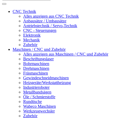
CNC Technik
Alles anzeigen aus CNC Technik
Anbausätze / Umbausätze
Antriebstechnik / Servo-Technik
CNC - Steuerungen
Elektronik
Mechanik
Zubehör
Maschinen / CNC und Zubehör
Alles anzeigen aus Maschinen / CNC und Zubehör
Beschriftungslaser
Bohrmaschinen
Drehmaschinen
Fräsmaschinen
Gewindeschneidmaschinen
Heizgeräte/Werkstattheizung
Industrieroboter
Metallbandsägen
Öle / Schmierstoffe
Rundtische
Wabeco Maschinen
Werkzeugwechsler
Zubehör