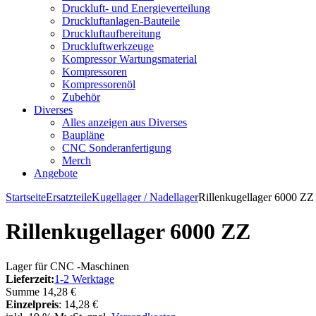
Druckluft- und Energieverteilung
Druckluftanlagen-Bauteile
Druckluftaufbereitung
Druckluftwerkzeuge
Kompressor Wartungsmaterial
Kompressoren
Kompressorenöl
Zubehör
Diverses
Alles anzeigen aus Diverses
Baupläne
CNC Sonderanfertigung
Merch
Angebote
Startseite
Ersatzteile
Kugellager / Nadellager
Rillenkugellager 6000 ZZ
Rillenkugellager 6000 ZZ
Lager für CNC -Maschinen
Lieferzeit:
1-2 Werktage
Summe
14,28 €
Einzelpreis
:
14,28 €