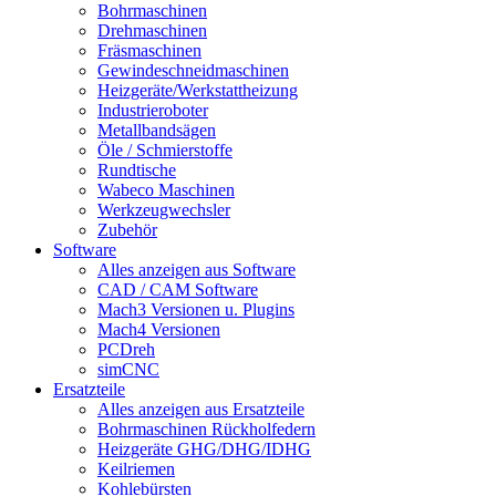
Bohrmaschinen
Drehmaschinen
Fräsmaschinen
Gewindeschneidmaschinen
Heizgeräte/Werkstattheizung
Industrieroboter
Metallbandsägen
Öle / Schmierstoffe
Rundtische
Wabeco Maschinen
Werkzeugwechsler
Zubehör
Software
Alles anzeigen aus Software
CAD / CAM Software
Mach3 Versionen u. Plugins
Mach4 Versionen
PCDreh
simCNC
Ersatzteile
Alles anzeigen aus Ersatzteile
Bohrmaschinen Rückholfedern
Heizgeräte GHG/DHG/IDHG
Keilriemen
Kohlebürsten