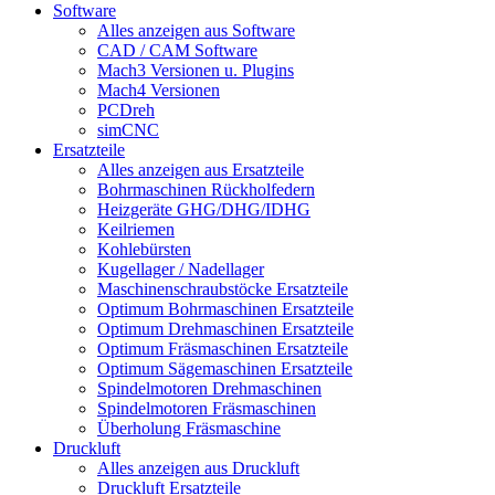
Software
Alles anzeigen aus Software
CAD / CAM Software
Mach3 Versionen u. Plugins
Mach4 Versionen
PCDreh
simCNC
Ersatzteile
Alles anzeigen aus Ersatzteile
Bohrmaschinen Rückholfedern
Heizgeräte GHG/DHG/IDHG
Keilriemen
Kohlebürsten
Kugellager / Nadellager
Maschinenschraubstöcke Ersatzteile
Optimum Bohrmaschinen Ersatzteile
Optimum Drehmaschinen Ersatzteile
Optimum Fräsmaschinen Ersatzteile
Optimum Sägemaschinen Ersatzteile
Spindelmotoren Drehmaschinen
Spindelmotoren Fräsmaschinen
Überholung Fräsmaschine
Druckluft
Alles anzeigen aus Druckluft
Druckluft Ersatzteile