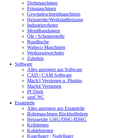
Drehmaschinen
Fräsmaschinen
Gewindeschneidmaschinen
Heizgeräte/Werkstattheizung
Industrieroboter
Metallbandsägen
Öle / Schmierstoffe
Rundtische
Wabeco Maschinen
Werkzeugwechsler
Zubehör
Software
Alles anzeigen aus Software
CAD / CAM Software
Mach3 Versionen u. Plugins
Mach4 Versionen
PCDreh
simCNC
Ersatzteile
Alles anzeigen aus Ersatzteile
Bohrmaschinen Rückholfedern
Heizgeräte GHG/DHG/IDHG
Keilriemen
Kohlebürsten
Kugellager / Nadellager