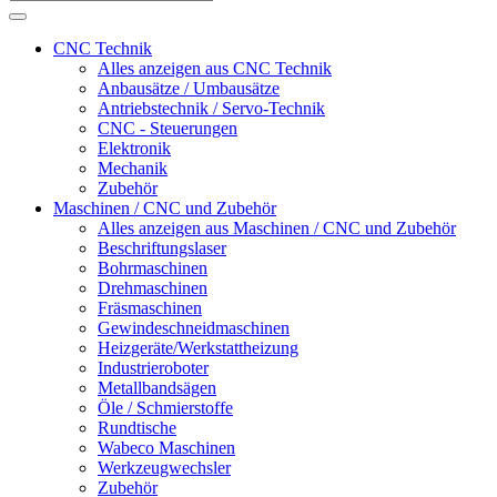
CNC Technik
Alles anzeigen aus CNC Technik
Anbausätze / Umbausätze
Antriebstechnik / Servo-Technik
CNC - Steuerungen
Elektronik
Mechanik
Zubehör
Maschinen / CNC und Zubehör
Alles anzeigen aus Maschinen / CNC und Zubehör
Beschriftungslaser
Bohrmaschinen
Drehmaschinen
Fräsmaschinen
Gewindeschneidmaschinen
Heizgeräte/Werkstattheizung
Industrieroboter
Metallbandsägen
Öle / Schmierstoffe
Rundtische
Wabeco Maschinen
Werkzeugwechsler
Zubehör