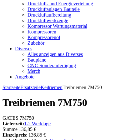
Druckluft- und Energieverteilung
Druckluftanlagen-Bauteile
Druckluftaufbereitung
Druckluftwerkzeuge
Kompressor Wartungsmaterial
Kompressoren
Kompressorenöl
Zubehör
Diverses
Alles anzeigen aus Diverses
Baupläne
CNC Sonderanfertigung
Merch
Angebote
Startseite
Ersatzteile
Keilriemen
Treibriemen 7M750
Treibriemen 7M750
GATES 7M750
Lieferzeit:
1-2 Werktage
Summe
136,85 €
Einzelpreis
:
136,85 €