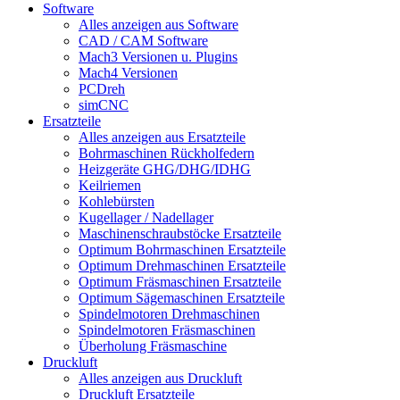
Software
Alles anzeigen aus Software
CAD / CAM Software
Mach3 Versionen u. Plugins
Mach4 Versionen
PCDreh
simCNC
Ersatzteile
Alles anzeigen aus Ersatzteile
Bohrmaschinen Rückholfedern
Heizgeräte GHG/DHG/IDHG
Keilriemen
Kohlebürsten
Kugellager / Nadellager
Maschinenschraubstöcke Ersatzteile
Optimum Bohrmaschinen Ersatzteile
Optimum Drehmaschinen Ersatzteile
Optimum Fräsmaschinen Ersatzteile
Optimum Sägemaschinen Ersatzteile
Spindelmotoren Drehmaschinen
Spindelmotoren Fräsmaschinen
Überholung Fräsmaschine
Druckluft
Alles anzeigen aus Druckluft
Druckluft Ersatzteile