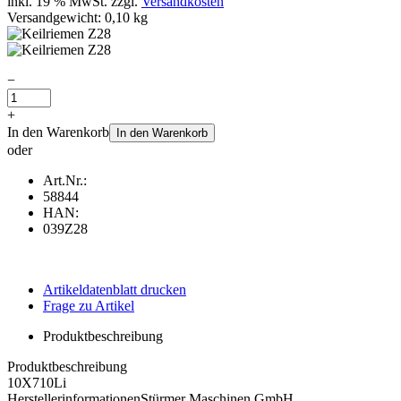
inkl. 19 % MwSt. zzgl.
Versandkosten
Versandgewicht: 0,10 kg
−
+
In den Warenkorb
In den Warenkorb
oder
Art.Nr.:
58844
HAN:
039Z28
Artikeldatenblatt drucken
Frage zu Artikel
Produktbeschreibung
Produktbeschreibung
10X710Li
Herstellerinformationen
Stürmer Maschinen GmbH