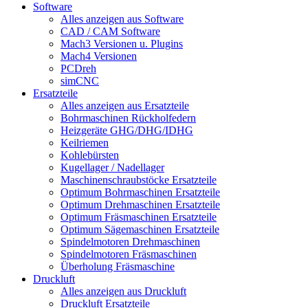
Software
Alles anzeigen aus Software
CAD / CAM Software
Mach3 Versionen u. Plugins
Mach4 Versionen
PCDreh
simCNC
Ersatzteile
Alles anzeigen aus Ersatzteile
Bohrmaschinen Rückholfedern
Heizgeräte GHG/DHG/IDHG
Keilriemen
Kohlebürsten
Kugellager / Nadellager
Maschinenschraubstöcke Ersatzteile
Optimum Bohrmaschinen Ersatzteile
Optimum Drehmaschinen Ersatzteile
Optimum Fräsmaschinen Ersatzteile
Optimum Sägemaschinen Ersatzteile
Spindelmotoren Drehmaschinen
Spindelmotoren Fräsmaschinen
Überholung Fräsmaschine
Druckluft
Alles anzeigen aus Druckluft
Druckluft Ersatzteile