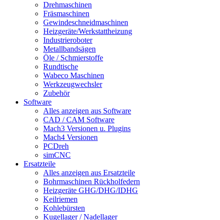
Drehmaschinen
Fräsmaschinen
Gewindeschneidmaschinen
Heizgeräte/Werkstattheizung
Industrieroboter
Metallbandsägen
Öle / Schmierstoffe
Rundtische
Wabeco Maschinen
Werkzeugwechsler
Zubehör
Software
Alles anzeigen aus Software
CAD / CAM Software
Mach3 Versionen u. Plugins
Mach4 Versionen
PCDreh
simCNC
Ersatzteile
Alles anzeigen aus Ersatzteile
Bohrmaschinen Rückholfedern
Heizgeräte GHG/DHG/IDHG
Keilriemen
Kohlebürsten
Kugellager / Nadellager