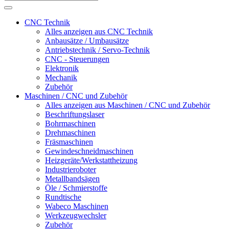
CNC Technik
Alles anzeigen aus CNC Technik
Anbausätze / Umbausätze
Antriebstechnik / Servo-Technik
CNC - Steuerungen
Elektronik
Mechanik
Zubehör
Maschinen / CNC und Zubehör
Alles anzeigen aus Maschinen / CNC und Zubehör
Beschriftungslaser
Bohrmaschinen
Drehmaschinen
Fräsmaschinen
Gewindeschneidmaschinen
Heizgeräte/Werkstattheizung
Industrieroboter
Metallbandsägen
Öle / Schmierstoffe
Rundtische
Wabeco Maschinen
Werkzeugwechsler
Zubehör