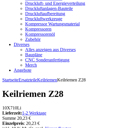
Druckluft- und Energieverteilung
Druckluftanlagen-Bauteile
Druckluftaufbereitung
Druckluftwerkzeuge
Kompressor Wartungsmaterial
Kompressoren
Kompressorenöl
Zubehör
Diverses
Alles anzeigen aus Diverses
Baupläne
CNC Sonderanfertigung
Merch
Angebote
Startseite
Ersatzteile
Keilriemen
Keilriemen Z28
Keilriemen Z28
10X710Li
Lieferzeit:
1-2 Werktage
Summe
20,23 €
Einzelpreis
:
20,23 €