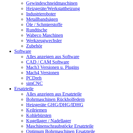
Gewindeschneidmaschinen
Heizgeräte/Werkstattheizung
Industrieroboter
Metallbandsägen
Öle / Schmierstoffe
Rundtische
Wabeco Maschinen
Werkzeugwechsler
Zubehör
Software
Alles anzeigen aus Software
CAD / CAM Software
Mach3 Versionen u. Plugins
Mach4 Versionen
PCDreh
simCNC
Ersatzteile
Alles anzeigen aus Ersatzteile
Bohrmaschinen Rückholfedern
Heizgeräte GHG/DHG/IDHG
Keilriemen
Kohlebürsten
Kugellager / Nadellager
Maschinenschraubstöcke Ersatzteile
Optimum Bohrmaschinen Ersatzteile