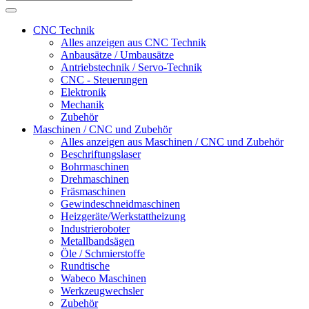
CNC Technik
Alles anzeigen aus CNC Technik
Anbausätze / Umbausätze
Antriebstechnik / Servo-Technik
CNC - Steuerungen
Elektronik
Mechanik
Zubehör
Maschinen / CNC und Zubehör
Alles anzeigen aus Maschinen / CNC und Zubehör
Beschriftungslaser
Bohrmaschinen
Drehmaschinen
Fräsmaschinen
Gewindeschneidmaschinen
Heizgeräte/Werkstattheizung
Industrieroboter
Metallbandsägen
Öle / Schmierstoffe
Rundtische
Wabeco Maschinen
Werkzeugwechsler
Zubehör