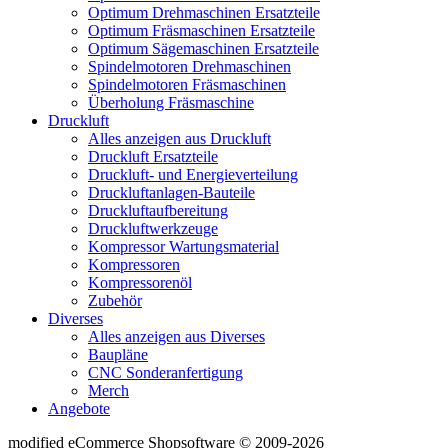
Optimum Drehmaschinen Ersatzteile
Optimum Fräsmaschinen Ersatzteile
Optimum Sägemaschinen Ersatzteile
Spindelmotoren Drehmaschinen
Spindelmotoren Fräsmaschinen
Überholung Fräsmaschine
Druckluft
Alles anzeigen aus Druckluft
Druckluft Ersatzteile
Druckluft- und Energieverteilung
Druckluftanlagen-Bauteile
Druckluftaufbereitung
Druckluftwerkzeuge
Kompressor Wartungsmaterial
Kompressoren
Kompressorenöl
Zubehör
Diverses
Alles anzeigen aus Diverses
Baupläne
CNC Sonderanfertigung
Merch
Angebote
mod
ified eCommerce Shopsoftware © 2009-2026