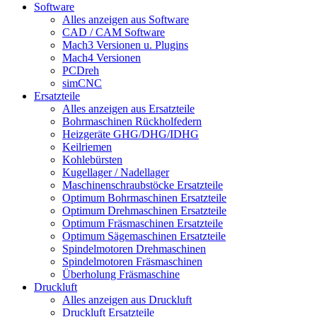
Software
Alles anzeigen aus Software
CAD / CAM Software
Mach3 Versionen u. Plugins
Mach4 Versionen
PCDreh
simCNC
Ersatzteile
Alles anzeigen aus Ersatzteile
Bohrmaschinen Rückholfedern
Heizgeräte GHG/DHG/IDHG
Keilriemen
Kohlebürsten
Kugellager / Nadellager
Maschinenschraubstöcke Ersatzteile
Optimum Bohrmaschinen Ersatzteile
Optimum Drehmaschinen Ersatzteile
Optimum Fräsmaschinen Ersatzteile
Optimum Sägemaschinen Ersatzteile
Spindelmotoren Drehmaschinen
Spindelmotoren Fräsmaschinen
Überholung Fräsmaschine
Druckluft
Alles anzeigen aus Druckluft
Druckluft Ersatzteile