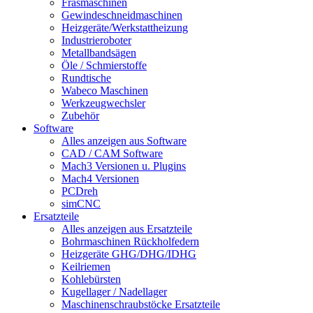
Fräsmaschinen
Gewindeschneidmaschinen
Heizgeräte/Werkstattheizung
Industrieroboter
Metallbandsägen
Öle / Schmierstoffe
Rundtische
Wabeco Maschinen
Werkzeugwechsler
Zubehör
Software
Alles anzeigen aus Software
CAD / CAM Software
Mach3 Versionen u. Plugins
Mach4 Versionen
PCDreh
simCNC
Ersatzteile
Alles anzeigen aus Ersatzteile
Bohrmaschinen Rückholfedern
Heizgeräte GHG/DHG/IDHG
Keilriemen
Kohlebürsten
Kugellager / Nadellager
Maschinenschraubstöcke Ersatzteile