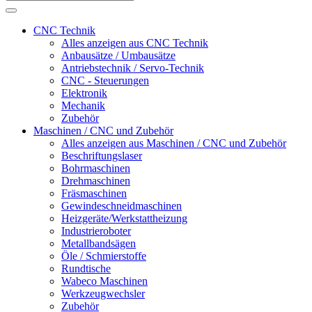
CNC Technik
Alles anzeigen aus CNC Technik
Anbausätze / Umbausätze
Antriebstechnik / Servo-Technik
CNC - Steuerungen
Elektronik
Mechanik
Zubehör
Maschinen / CNC und Zubehör
Alles anzeigen aus Maschinen / CNC und Zubehör
Beschriftungslaser
Bohrmaschinen
Drehmaschinen
Fräsmaschinen
Gewindeschneidmaschinen
Heizgeräte/Werkstattheizung
Industrieroboter
Metallbandsägen
Öle / Schmierstoffe
Rundtische
Wabeco Maschinen
Werkzeugwechsler
Zubehör