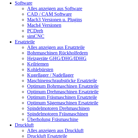
Software
Alles anzeigen aus Software
CAD / CAM Software
Mach3 Versionen u. Plugins
Mach4 Versionen
PCDreh
simCNC
Ersatzteile
Alles anzeigen aus Ersatzteile
Bohrmaschinen Rückholfedern
Heizgeräte GHG/DHG/IDHG
Keilriemen
Kohlebürsten
Kugellager / Nadellager
Maschinenschraubstöcke Ersatzteile
Optimum Bohrmaschinen Ersatzteile
Optimum Drehmaschinen Ersatzteile
Optimum Fräsmaschinen Ersatzteile
Optimum Sägemaschinen Ersatzteile
Spindelmotoren Drehmaschinen
Spindelmotoren Fräsmaschinen
Überholung Fräsmaschine
Druckluft
Alles anzeigen aus Druckluft
Druckluft Ersatzteile