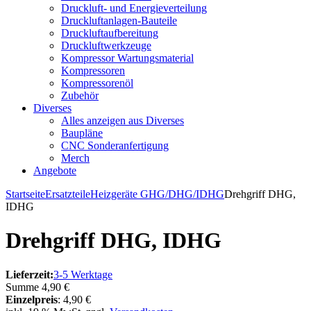
Druckluft- und Energieverteilung
Druckluftanlagen-Bauteile
Druckluftaufbereitung
Druckluftwerkzeuge
Kompressor Wartungsmaterial
Kompressoren
Kompressorenöl
Zubehör
Diverses
Alles anzeigen aus Diverses
Baupläne
CNC Sonderanfertigung
Merch
Angebote
Startseite
Ersatzteile
Heizgeräte GHG/DHG/IDHG
Drehgriff DHG,
IDHG
Drehgriff DHG, IDHG
Lieferzeit:
3-5 Werktage
Summe
4,90 €
Einzelpreis
:
4,90 €