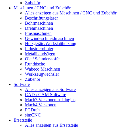
Zubehör
Maschinen / CNC und Zubehör
Alles anzeigen aus Maschinen / CNC und Zubehör
Beschriftungslaser
Bohrmaschinen
Drehmaschinen
Fräsmaschinen
Gewindeschneidmaschinen
Heizgeräte/Werkstattheizung
Industrieroboter
Metallbandsägen
Öle / Schmierstoffe
Rundtische
Wabeco Maschinen
Werkzeugwechsler
Zubehör
Software
Alles anzeigen aus Software
CAD / CAM Software
Mach3 Versionen u. Plugins
Mach4 Versionen
PCDreh
simCNC
Ersatzteile
Alles anzeigen aus Ersatzteile