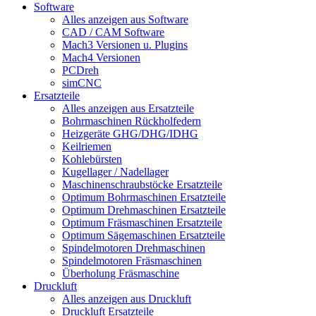
Software
Alles anzeigen aus Software
CAD / CAM Software
Mach3 Versionen u. Plugins
Mach4 Versionen
PCDreh
simCNC
Ersatzteile
Alles anzeigen aus Ersatzteile
Bohrmaschinen Rückholfedern
Heizgeräte GHG/DHG/IDHG
Keilriemen
Kohlebürsten
Kugellager / Nadellager
Maschinenschraubstöcke Ersatzteile
Optimum Bohrmaschinen Ersatzteile
Optimum Drehmaschinen Ersatzteile
Optimum Fräsmaschinen Ersatzteile
Optimum Sägemaschinen Ersatzteile
Spindelmotoren Drehmaschinen
Spindelmotoren Fräsmaschinen
Überholung Fräsmaschine
Druckluft
Alles anzeigen aus Druckluft
Druckluft Ersatzteile