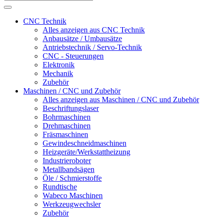
CNC Technik
Alles anzeigen aus CNC Technik
Anbausätze / Umbausätze
Antriebstechnik / Servo-Technik
CNC - Steuerungen
Elektronik
Mechanik
Zubehör
Maschinen / CNC und Zubehör
Alles anzeigen aus Maschinen / CNC und Zubehör
Beschriftungslaser
Bohrmaschinen
Drehmaschinen
Fräsmaschinen
Gewindeschneidmaschinen
Heizgeräte/Werkstattheizung
Industrieroboter
Metallbandsägen
Öle / Schmierstoffe
Rundtische
Wabeco Maschinen
Werkzeugwechsler
Zubehör