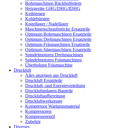
Bohrmaschinen Rückholfedern
Heizgeräte GHG/DHG/IDHG
Keilriemen
Kohlebürsten
Kugellager / Nadellager
Maschinenschraubstöcke Ersatzteile
Optimum Bohrmaschinen Ersatzteile
Optimum Drehmaschinen Ersatzteile
Optimum Fräsmaschinen Ersatzteile
Optimum Sägemaschinen Ersatzteile
Spindelmotoren Drehmaschinen
Spindelmotoren Fräsmaschinen
Überholung Fräsmaschine
Druckluft
Alles anzeigen aus Druckluft
Druckluft Ersatzteile
Druckluft- und Energieverteilung
Druckluftanlagen-Bauteile
Druckluftaufbereitung
Druckluftwerkzeuge
Kompressor Wartungsmaterial
Kompressoren
Kompressorenöl
Zubehör
Diverses