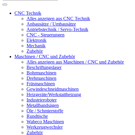
CNC Technik
Alles anzeigen aus CNC Technik
Anbausätze / Umbausätze
Antriebstechnik / Servo-Technik
CNC - Steuerungen
Elektronik
Mechanik
Zubehör
Maschinen / CNC und Zubehör
Alles anzeigen aus Maschinen / CNC und Zubehör
Beschriftungslaser
Bohrmaschinen
Drehmaschinen
Fräsmaschinen
Gewindeschneidmaschinen
Heizgeräte/Werkstattheizung
Industrieroboter
Metallbandsägen
Öle / Schmierstoffe
Rundtische
Wabeco Maschinen
Werkzeugwechsler
Zubehör