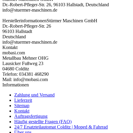
Dr.-Robert-Pfleger-Str. 26, 96103 Hallstadt, Deutschland
info@stuermer-maschinen.de
Herstellerinformationen
Stürmer Maschinen GmbH
Dr.-Robert-Pfleger-Str. 26
96103 Hallstadt
Deutschland
info@stuermer-maschinen.de
Kontakt
mobasi.com
Metallbau Mehner OHG
Lausicker Fußweg 23
04680 Colditz
Telefon: 034381 468290
Mail: info@mobasi.com
Informationen
Zahlung und Versand
Lieferzeit
Sitemap
Kontakt
Auftragsfertigung
Häufig gestellte Fragen (FAQ)
24/7 Ersatzteilautomat Colditz | Moped & Fahrrad
Über uns