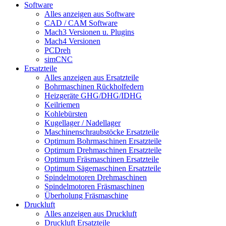
Software
Alles anzeigen aus Software
CAD / CAM Software
Mach3 Versionen u. Plugins
Mach4 Versionen
PCDreh
simCNC
Ersatzteile
Alles anzeigen aus Ersatzteile
Bohrmaschinen Rückholfedern
Heizgeräte GHG/DHG/IDHG
Keilriemen
Kohlebürsten
Kugellager / Nadellager
Maschinenschraubstöcke Ersatzteile
Optimum Bohrmaschinen Ersatzteile
Optimum Drehmaschinen Ersatzteile
Optimum Fräsmaschinen Ersatzteile
Optimum Sägemaschinen Ersatzteile
Spindelmotoren Drehmaschinen
Spindelmotoren Fräsmaschinen
Überholung Fräsmaschine
Druckluft
Alles anzeigen aus Druckluft
Druckluft Ersatzteile