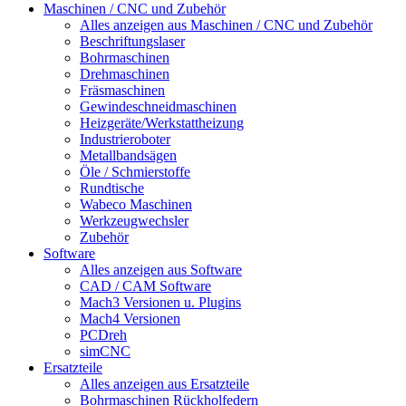
Maschinen / CNC und Zubehör
Alles anzeigen aus Maschinen / CNC und Zubehör
Beschriftungslaser
Bohrmaschinen
Drehmaschinen
Fräsmaschinen
Gewindeschneidmaschinen
Heizgeräte/Werkstattheizung
Industrieroboter
Metallbandsägen
Öle / Schmierstoffe
Rundtische
Wabeco Maschinen
Werkzeugwechsler
Zubehör
Software
Alles anzeigen aus Software
CAD / CAM Software
Mach3 Versionen u. Plugins
Mach4 Versionen
PCDreh
simCNC
Ersatzteile
Alles anzeigen aus Ersatzteile
Bohrmaschinen Rückholfedern