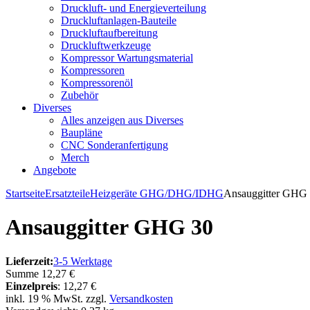
Druckluft- und Energieverteilung
Druckluftanlagen-Bauteile
Druckluftaufbereitung
Druckluftwerkzeuge
Kompressor Wartungsmaterial
Kompressoren
Kompressorenöl
Zubehör
Diverses
Alles anzeigen aus Diverses
Baupläne
CNC Sonderanfertigung
Merch
Angebote
Startseite
Ersatzteile
Heizgeräte GHG/DHG/IDHG
Ansauggitter GHG
Ansauggitter GHG 30
Lieferzeit:
3-5 Werktage
Summe
12,27 €
Einzelpreis
:
12,27 €
inkl. 19 % MwSt. zzgl.
Versandkosten