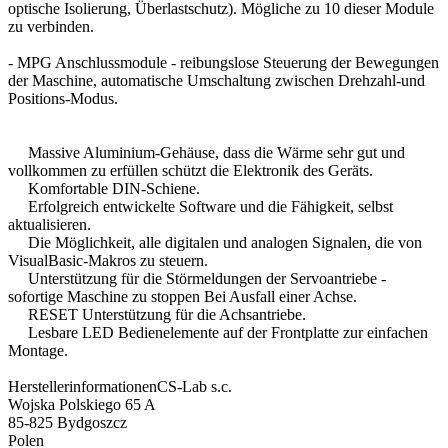
optische Isolierung
, Überlastschutz).
Mögliche
zu 10
dieser Module
zu verbinden.
- MPG
Anschlussmodule
-
reibungslose Steuerung der
Bewegungen
der Maschine
,
automatische Umschaltung zwischen
Drehzahl-und
Positions-Modus
.
Massive
Aluminium-Gehäuse
, dass die Wärme
sehr gut und
vollkommen zu erfüllen
schützt die
Elektronik des
Geräts.
Komfortable
DIN-Schiene
.
Erfolgreich
entwickelte Software
und die Fähigkeit,
selbst
aktualisieren.
Die Möglichkeit,
alle digitalen und analogen
Signalen, die von
VisualBasic
-Makros
zu steuern.
Unterstützung für die
Störmeldungen der
Servoantriebe
-
sofortige
Maschine zu stoppen
Bei
Ausfall einer
Achse.
RESET
Unterstützung für die
Achsantriebe
.
Lesbare
LED
Bedienelemente auf der
Frontplatte
zur einfachen
Montage.
Herstellerinformationen
CS-Lab s.c.
Wojska Polskiego 65 A
85-825 Bydgoszcz
Polen