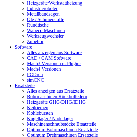
Heizgeräte/Werkstattheizung
Industrieroboter
Metallbandsägen
Öle / Schmierstoffe
Rundtische
Wabeco Maschinen
Werkzeugwechsler
Zubehör
Software
Alles anzeigen aus Software
CAD / CAM Software
Mach3 Versionen u. Plugins
Mach4 Versionen
PCDreh
simCNC
Ersatzteile
Alles anzeigen aus Ersatzteile
Bohrmaschinen Rückholfedern
Heizgeräte GHG/DHG/IDHG
Keilriemen
Kohlebürsten
Kugellager / Nadellager
Maschinenschraubstöcke Ersatzteile
Optimum Bohrmaschinen Ersatzteile
Optimum Drehmaschinen Ersatzteile