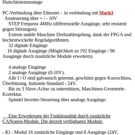
Hutschienenmontage
PC
-Verbindung über
Ethernet - in verbindung mit
Mach3
Ansteuerung über + / - 10V
STEP
Frequenz
4MHz
(
differenzielle Ausgänge,
sehr resistent
gegen
Störungen
).
Extrem
stabile Maschine
Drehzahlregelung,
dank der
FPGA und
hochentwickelte
Regelalgorithmen.
32 digitale Eingänge
16 digitale Ausgänge
(Möglichkeit
zu 192
Eingänge
/ 96
Ausgänge
durch zusätzliche
Module erweitern
).
4 analoge Eingänge
2 analoge Ausgänge
(0-10V
).
Alle
I /
O
sind
galvanisch getrennt,
geschützt gegen
Kurzschluss,
Überhitzung
,
Industrie-Standard
- 24V
.
Bis zu 3
Slave-Achse
zu unterstützen
, Maschinen-
Geometrie-
Korrektur.
Spindel
Inverter
-Steuerung
über analoge
Ausgänge.
Eine Erweiterung der
Funktionalität
durch zusätzliche
CANopen-Module
.
Die derzeit verfügbaren
Module:
-
IO -
Modul
16 zusätzliche
Eingänge und 8 Ausgänge
(24V,