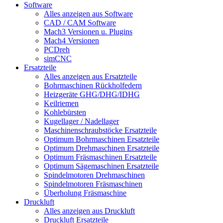
Software
Alles anzeigen aus Software
CAD / CAM Software
Mach3 Versionen u. Plugins
Mach4 Versionen
PCDreh
simCNC
Ersatzteile
Alles anzeigen aus Ersatzteile
Bohrmaschinen Rückholfedern
Heizgeräte GHG/DHG/IDHG
Keilriemen
Kohlebürsten
Kugellager / Nadellager
Maschinenschraubstöcke Ersatzteile
Optimum Bohrmaschinen Ersatzteile
Optimum Drehmaschinen Ersatzteile
Optimum Fräsmaschinen Ersatzteile
Optimum Sägemaschinen Ersatzteile
Spindelmotoren Drehmaschinen
Spindelmotoren Fräsmaschinen
Überholung Fräsmaschine
Druckluft
Alles anzeigen aus Druckluft
Druckluft Ersatzteile