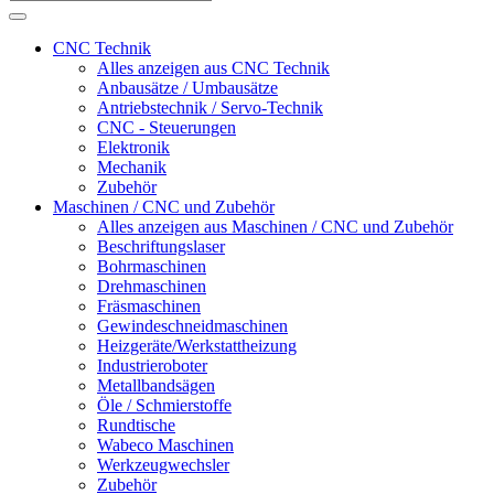
CNC Technik
Alles anzeigen aus CNC Technik
Anbausätze / Umbausätze
Antriebstechnik / Servo-Technik
CNC - Steuerungen
Elektronik
Mechanik
Zubehör
Maschinen / CNC und Zubehör
Alles anzeigen aus Maschinen / CNC und Zubehör
Beschriftungslaser
Bohrmaschinen
Drehmaschinen
Fräsmaschinen
Gewindeschneidmaschinen
Heizgeräte/Werkstattheizung
Industrieroboter
Metallbandsägen
Öle / Schmierstoffe
Rundtische
Wabeco Maschinen
Werkzeugwechsler
Zubehör