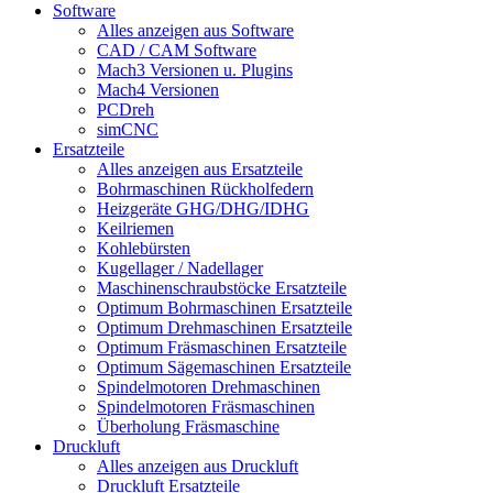
Software
Alles anzeigen aus Software
CAD / CAM Software
Mach3 Versionen u. Plugins
Mach4 Versionen
PCDreh
simCNC
Ersatzteile
Alles anzeigen aus Ersatzteile
Bohrmaschinen Rückholfedern
Heizgeräte GHG/DHG/IDHG
Keilriemen
Kohlebürsten
Kugellager / Nadellager
Maschinenschraubstöcke Ersatzteile
Optimum Bohrmaschinen Ersatzteile
Optimum Drehmaschinen Ersatzteile
Optimum Fräsmaschinen Ersatzteile
Optimum Sägemaschinen Ersatzteile
Spindelmotoren Drehmaschinen
Spindelmotoren Fräsmaschinen
Überholung Fräsmaschine
Druckluft
Alles anzeigen aus Druckluft
Druckluft Ersatzteile