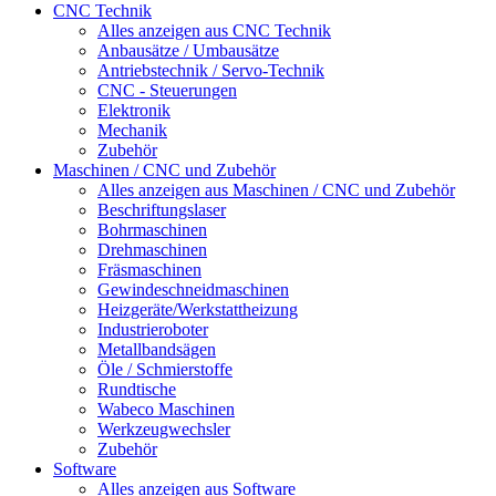
CNC Technik
Alles anzeigen aus CNC Technik
Anbausätze / Umbausätze
Antriebstechnik / Servo-Technik
CNC - Steuerungen
Elektronik
Mechanik
Zubehör
Maschinen / CNC und Zubehör
Alles anzeigen aus Maschinen / CNC und Zubehör
Beschriftungslaser
Bohrmaschinen
Drehmaschinen
Fräsmaschinen
Gewindeschneidmaschinen
Heizgeräte/Werkstattheizung
Industrieroboter
Metallbandsägen
Öle / Schmierstoffe
Rundtische
Wabeco Maschinen
Werkzeugwechsler
Zubehör
Software
Alles anzeigen aus Software