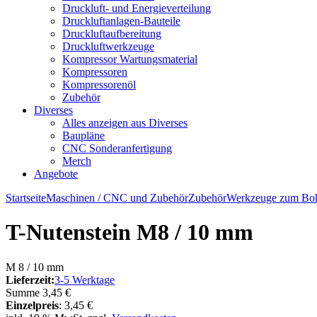
Druckluft- und Energieverteilung
Druckluftanlagen-Bauteile
Druckluftaufbereitung
Druckluftwerkzeuge
Kompressor Wartungsmaterial
Kompressoren
Kompressorenöl
Zubehör
Diverses
Alles anzeigen aus Diverses
Baupläne
CNC Sonderanfertigung
Merch
Angebote
Startseite
Maschinen / CNC und Zubehör
Zubehör
Werkzeuge zum Boh
T-Nutenstein M8 / 10 mm
M 8 / 10 mm
Lieferzeit:
3-5 Werktage
Summe
3,45 €
Einzelpreis
:
3,45 €