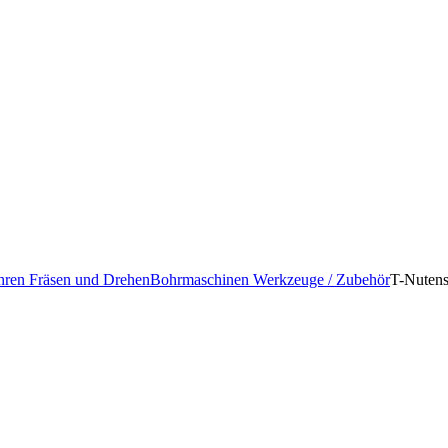
ren Fräsen und Drehen
Bohrmaschinen Werkzeuge / Zubehör
T-Nutens