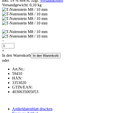
inkl. 19 % MwSt. zzgl.
Versandkosten
Versandgewicht: 0,10 kg
−
+
In den Warenkorb
In den Warenkorb
oder
Art.Nr.:
59410
HAN:
3353020
GTIN/EAN:
4030635005053
Artikeldatenblatt drucken