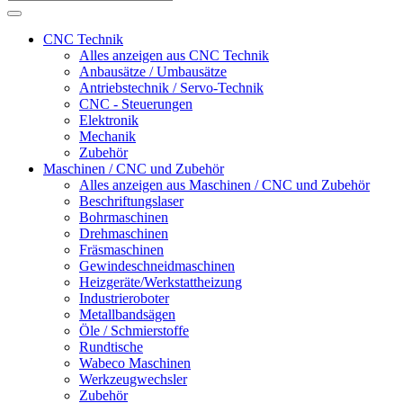
CNC Technik
Alles anzeigen aus CNC Technik
Anbausätze / Umbausätze
Antriebstechnik / Servo-Technik
CNC - Steuerungen
Elektronik
Mechanik
Zubehör
Maschinen / CNC und Zubehör
Alles anzeigen aus Maschinen / CNC und Zubehör
Beschriftungslaser
Bohrmaschinen
Drehmaschinen
Fräsmaschinen
Gewindeschneidmaschinen
Heizgeräte/Werkstattheizung
Industrieroboter
Metallbandsägen
Öle / Schmierstoffe
Rundtische
Wabeco Maschinen
Werkzeugwechsler
Zubehör