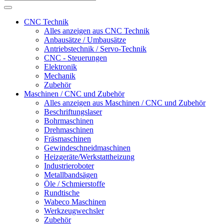
CNC Technik
Alles anzeigen aus CNC Technik
Anbausätze / Umbausätze
Antriebstechnik / Servo-Technik
CNC - Steuerungen
Elektronik
Mechanik
Zubehör
Maschinen / CNC und Zubehör
Alles anzeigen aus Maschinen / CNC und Zubehör
Beschriftungslaser
Bohrmaschinen
Drehmaschinen
Fräsmaschinen
Gewindeschneidmaschinen
Heizgeräte/Werkstattheizung
Industrieroboter
Metallbandsägen
Öle / Schmierstoffe
Rundtische
Wabeco Maschinen
Werkzeugwechsler
Zubehör