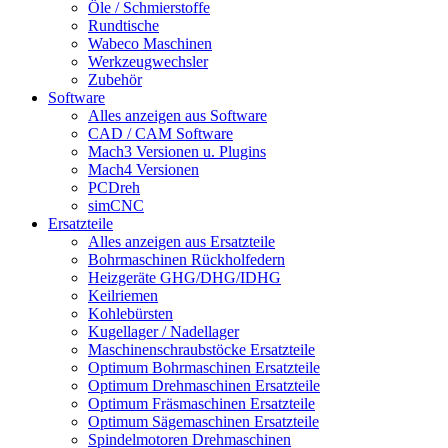
Öle / Schmierstoffe
Rundtische
Wabeco Maschinen
Werkzeugwechsler
Zubehör
Software
Alles anzeigen aus Software
CAD / CAM Software
Mach3 Versionen u. Plugins
Mach4 Versionen
PCDreh
simCNC
Ersatzteile
Alles anzeigen aus Ersatzteile
Bohrmaschinen Rückholfedern
Heizgeräte GHG/DHG/IDHG
Keilriemen
Kohlebürsten
Kugellager / Nadellager
Maschinenschraubstöcke Ersatzteile
Optimum Bohrmaschinen Ersatzteile
Optimum Drehmaschinen Ersatzteile
Optimum Fräsmaschinen Ersatzteile
Optimum Sägemaschinen Ersatzteile
Spindelmotoren Drehmaschinen