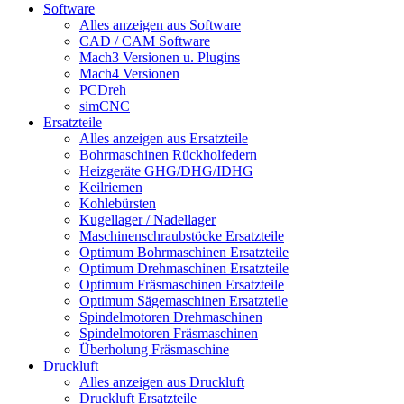
Software
Alles anzeigen aus Software
CAD / CAM Software
Mach3 Versionen u. Plugins
Mach4 Versionen
PCDreh
simCNC
Ersatzteile
Alles anzeigen aus Ersatzteile
Bohrmaschinen Rückholfedern
Heizgeräte GHG/DHG/IDHG
Keilriemen
Kohlebürsten
Kugellager / Nadellager
Maschinenschraubstöcke Ersatzteile
Optimum Bohrmaschinen Ersatzteile
Optimum Drehmaschinen Ersatzteile
Optimum Fräsmaschinen Ersatzteile
Optimum Sägemaschinen Ersatzteile
Spindelmotoren Drehmaschinen
Spindelmotoren Fräsmaschinen
Überholung Fräsmaschine
Druckluft
Alles anzeigen aus Druckluft
Druckluft Ersatzteile