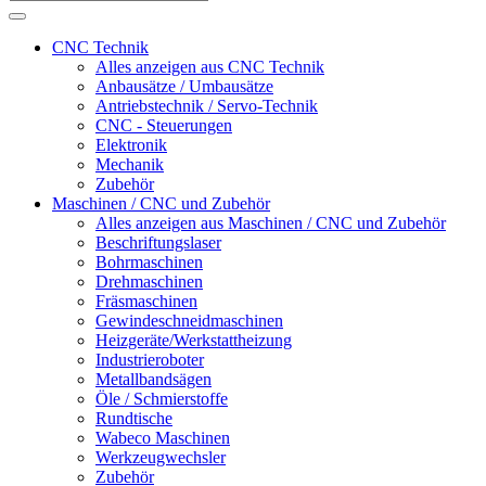
CNC Technik
Alles anzeigen aus CNC Technik
Anbausätze / Umbausätze
Antriebstechnik / Servo-Technik
CNC - Steuerungen
Elektronik
Mechanik
Zubehör
Maschinen / CNC und Zubehör
Alles anzeigen aus Maschinen / CNC und Zubehör
Beschriftungslaser
Bohrmaschinen
Drehmaschinen
Fräsmaschinen
Gewindeschneidmaschinen
Heizgeräte/Werkstattheizung
Industrieroboter
Metallbandsägen
Öle / Schmierstoffe
Rundtische
Wabeco Maschinen
Werkzeugwechsler
Zubehör