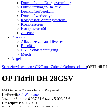
Druckluft- und Energieverteilung
Druckluftanlagen-Bauteile
Druckluftaufbereitung
Druckluftwerkzeuge
Kompressor Wartungsmaterial
Kompressoren
Kompressorenöl
Zubehör
Diverses
Alles anzeigen aus Diverses
Baupläne
CNC Sonderanfertigung
Merch
Angebote
Startseite
Maschinen / CNC und Zubehör
Bohrmaschinen
OPTIdrill 
OPTIdrill DH 28GSV
Mit Getriebe-Zahnräder aus Polyamid
Lieferzeit:
3-5 Werktage
Jetzt nur
Summe
4.937,31 €
5.003,95 €
bisher
Einzelpreis
: 4.937,31 €