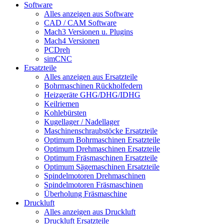
Software
Alles anzeigen aus Software
CAD / CAM Software
Mach3 Versionen u. Plugins
Mach4 Versionen
PCDreh
simCNC
Ersatzteile
Alles anzeigen aus Ersatzteile
Bohrmaschinen Rückholfedern
Heizgeräte GHG/DHG/IDHG
Keilriemen
Kohlebürsten
Kugellager / Nadellager
Maschinenschraubstöcke Ersatzteile
Optimum Bohrmaschinen Ersatzteile
Optimum Drehmaschinen Ersatzteile
Optimum Fräsmaschinen Ersatzteile
Optimum Sägemaschinen Ersatzteile
Spindelmotoren Drehmaschinen
Spindelmotoren Fräsmaschinen
Überholung Fräsmaschine
Druckluft
Alles anzeigen aus Druckluft
Druckluft Ersatzteile