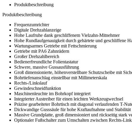
Produktbeschreibung
Produktbeschreibung
Frequenzumrichter
Digitale Drehzahlanzeige
Hohe Laufruhe dank geschliffenem Vielzahn-Mitnehmer
Hohe Rundlaufgenauigkeit durch gehärtete und geschliffene H
Wartungsarmes Getriebe mit Fettschmierung
Getriebe mit PA6 Zahnrädern
Großer Drehzahlbereich
Bedienerfreundliche Folientastatur
Schwere, massive Gussausführung
Groß dimensionierte, höhenverstellbare Schutzscheibe mit Sich
Bohrtiefenanschlag einstellbar mit Millimeterskala
Rechts-/Linkslauf
Gewindeschneidfunktion
Maschinenleuchte im Bohrkopf integriert
Integrierter Austreiber für einen leichten Werkzeugwechsel
Präzise gearbeiteter Bohrtisch mit diagonal verlaufenden T-N
Dickwandige Gusssäule für hohe Kraftaufnahme und Stabilität
Massive Grundplatte, groß dimensioniert und rückseitig stark ve
Optionaler Fußschalter zum Umschalten zwischen Rechts-Links