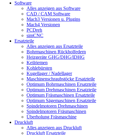
Software
Alles anzeigen aus Software
CAD / CAM Software
Mach3 Versionen u. Plugins
Mach4 Versionen
PCDreh
simCNC
Ersatzteile
Alles anzeigen aus Ersatzteile
Bohrmaschinen Rückholfedern
Heizgeräte GHG/DHG/IDHG
Keilriemen
Kohlebürsten
Kugellager / Nadellager
Maschinenschraubstöcke Ersatzteile
Optimum Bohrmaschinen Ersatzteile
Optimum Drehmaschinen Ersatzteile
Optimum Fräsmaschinen Ersatzteile
Optimum Sägemaschinen Ersatzteile
Spindelmotoren Drehmaschinen
Spindelmotoren Fräsmaschinen
Überholung Fräsmaschine
Druckluft
Alles anzeigen aus Druckluft
Druckluft Ersatzteile