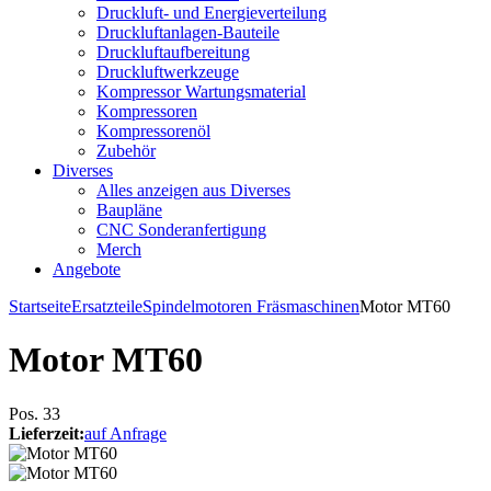
Druckluft- und Energieverteilung
Druckluftanlagen-Bauteile
Druckluftaufbereitung
Druckluftwerkzeuge
Kompressor Wartungsmaterial
Kompressoren
Kompressorenöl
Zubehör
Diverses
Alles anzeigen aus Diverses
Baupläne
CNC Sonderanfertigung
Merch
Angebote
Startseite
Ersatzteile
Spindelmotoren Fräsmaschinen
Motor MT60
Motor MT60
Pos. 33
Lieferzeit:
auf Anfrage