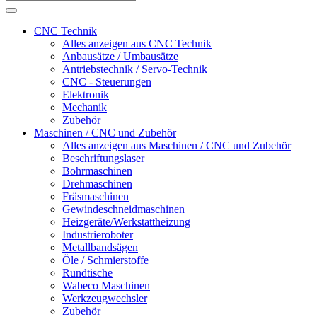
CNC Technik
Alles anzeigen aus CNC Technik
Anbausätze / Umbausätze
Antriebstechnik / Servo-Technik
CNC - Steuerungen
Elektronik
Mechanik
Zubehör
Maschinen / CNC und Zubehör
Alles anzeigen aus Maschinen / CNC und Zubehör
Beschriftungslaser
Bohrmaschinen
Drehmaschinen
Fräsmaschinen
Gewindeschneidmaschinen
Heizgeräte/Werkstattheizung
Industrieroboter
Metallbandsägen
Öle / Schmierstoffe
Rundtische
Wabeco Maschinen
Werkzeugwechsler
Zubehör