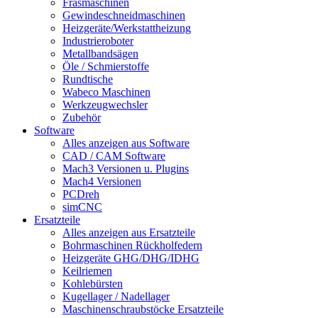
Fräsmaschinen
Gewindeschneidmaschinen
Heizgeräte/Werkstattheizung
Industrieroboter
Metallbandsägen
Öle / Schmierstoffe
Rundtische
Wabeco Maschinen
Werkzeugwechsler
Zubehör
Software
Alles anzeigen aus Software
CAD / CAM Software
Mach3 Versionen u. Plugins
Mach4 Versionen
PCDreh
simCNC
Ersatzteile
Alles anzeigen aus Ersatzteile
Bohrmaschinen Rückholfedern
Heizgeräte GHG/DHG/IDHG
Keilriemen
Kohlebürsten
Kugellager / Nadellager
Maschinenschraubstöcke Ersatzteile