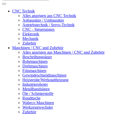
CNC Technik
Alles anzeigen aus CNC Technik
Anbausätze / Umbausätze
Antriebstechnik / Servo-Technik
CNC - Steuerungen
Elektronik
Mechanik
Zubehör
Maschinen / CNC und Zubehör
Alles anzeigen aus Maschinen / CNC und Zubehör
Beschriftungslaser
Bohrmaschinen
Drehmaschinen
Fräsmaschinen
Gewindeschneidmaschinen
Heizgeräte/Werkstattheizung
Industrieroboter
Metallbandsägen
Öle / Schmierstoffe
Rundtische
Wabeco Maschinen
Werkzeugwechsler
Zubehör