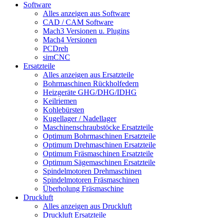
Software
Alles anzeigen aus Software
CAD / CAM Software
Mach3 Versionen u. Plugins
Mach4 Versionen
PCDreh
simCNC
Ersatzteile
Alles anzeigen aus Ersatzteile
Bohrmaschinen Rückholfedern
Heizgeräte GHG/DHG/IDHG
Keilriemen
Kohlebürsten
Kugellager / Nadellager
Maschinenschraubstöcke Ersatzteile
Optimum Bohrmaschinen Ersatzteile
Optimum Drehmaschinen Ersatzteile
Optimum Fräsmaschinen Ersatzteile
Optimum Sägemaschinen Ersatzteile
Spindelmotoren Drehmaschinen
Spindelmotoren Fräsmaschinen
Überholung Fräsmaschine
Druckluft
Alles anzeigen aus Druckluft
Druckluft Ersatzteile