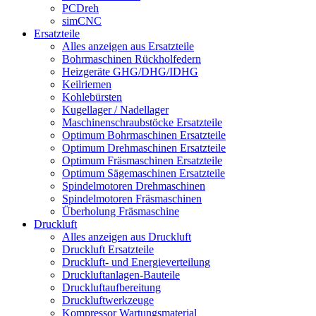
PCDreh
simCNC
Ersatzteile
Alles anzeigen aus Ersatzteile
Bohrmaschinen Rückholfedern
Heizgeräte GHG/DHG/IDHG
Keilriemen
Kohlebürsten
Kugellager / Nadellager
Maschinenschraubstöcke Ersatzteile
Optimum Bohrmaschinen Ersatzteile
Optimum Drehmaschinen Ersatzteile
Optimum Fräsmaschinen Ersatzteile
Optimum Sägemaschinen Ersatzteile
Spindelmotoren Drehmaschinen
Spindelmotoren Fräsmaschinen
Überholung Fräsmaschine
Druckluft
Alles anzeigen aus Druckluft
Druckluft Ersatzteile
Druckluft- und Energieverteilung
Druckluftanlagen-Bauteile
Druckluftaufbereitung
Druckluftwerkzeuge
Kompressor Wartungsmaterial