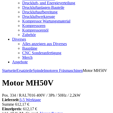
Druckluft- und Energieverteilung
Druckluftanlagen-Bauteile
Druckluftaufbereitung
Druckluftwerkzeuge
Kompressor Wartungsmaterial
Kompressoren
Kompressorenöl
Zubehör
Diverses
Alles anzeigen aus Diverses
Baupläne
CNC Sonderanfertigung
Merch
Angebote
Startseite
Ersatzteile
Spindelmotoren Fräsmaschinen
Motor MH50V
Motor MH50V
Pos. 334 / RAL7016 400V / 3Ph / 50Hz / 2,2kW
Lieferzeit:
3-5 Werktage
Summe
612,17 €
Einzelpreis
:
612,17 €