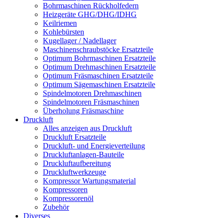
Bohrmaschinen Rückholfedern
Heizgeräte GHG/DHG/IDHG
Keilriemen
Kohlebürsten
Kugellager / Nadellager
Maschinenschraubstöcke Ersatzteile
Optimum Bohrmaschinen Ersatzteile
Optimum Drehmaschinen Ersatzteile
Optimum Fräsmaschinen Ersatzteile
Optimum Sägemaschinen Ersatzteile
Spindelmotoren Drehmaschinen
Spindelmotoren Fräsmaschinen
Überholung Fräsmaschine
Druckluft
Alles anzeigen aus Druckluft
Druckluft Ersatzteile
Druckluft- und Energieverteilung
Druckluftanlagen-Bauteile
Druckluftaufbereitung
Druckluftwerkzeuge
Kompressor Wartungsmaterial
Kompressoren
Kompressorenöl
Zubehör
Diverses