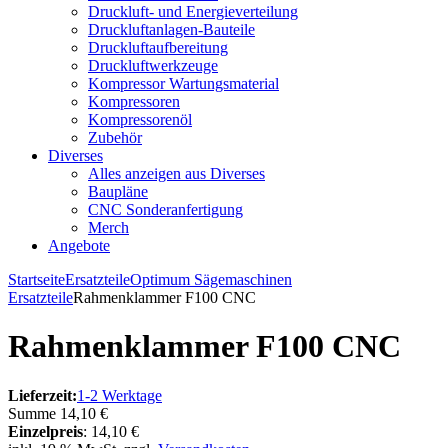
Druckluft- und Energieverteilung
Druckluftanlagen-Bauteile
Druckluftaufbereitung
Druckluftwerkzeuge
Kompressor Wartungsmaterial
Kompressoren
Kompressorenöl
Zubehör
Diverses
Alles anzeigen aus Diverses
Baupläne
CNC Sonderanfertigung
Merch
Angebote
Startseite
Ersatzteile
Optimum Sägemaschinen
Ersatzteile
Rahmenklammer F100 CNC
Rahmenklammer F100 CNC
Lieferzeit:
1-2 Werktage
Summe
14,10 €
Einzelpreis
:
14,10 €