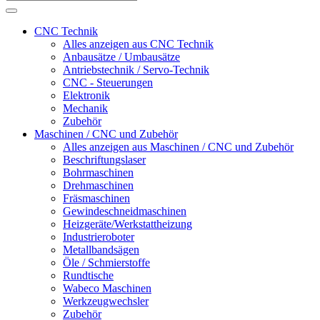
CNC Technik
Alles anzeigen aus CNC Technik
Anbausätze / Umbausätze
Antriebstechnik / Servo-Technik
CNC - Steuerungen
Elektronik
Mechanik
Zubehör
Maschinen / CNC und Zubehör
Alles anzeigen aus Maschinen / CNC und Zubehör
Beschriftungslaser
Bohrmaschinen
Drehmaschinen
Fräsmaschinen
Gewindeschneidmaschinen
Heizgeräte/Werkstattheizung
Industrieroboter
Metallbandsägen
Öle / Schmierstoffe
Rundtische
Wabeco Maschinen
Werkzeugwechsler
Zubehör