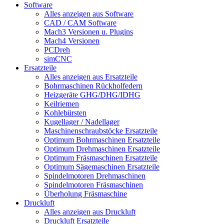
Software
Alles anzeigen aus Software
CAD / CAM Software
Mach3 Versionen u. Plugins
Mach4 Versionen
PCDreh
simCNC
Ersatzteile
Alles anzeigen aus Ersatzteile
Bohrmaschinen Rückholfedern
Heizgeräte GHG/DHG/IDHG
Keilriemen
Kohlebürsten
Kugellager / Nadellager
Maschinenschraubstöcke Ersatzteile
Optimum Bohrmaschinen Ersatzteile
Optimum Drehmaschinen Ersatzteile
Optimum Fräsmaschinen Ersatzteile
Optimum Sägemaschinen Ersatzteile
Spindelmotoren Drehmaschinen
Spindelmotoren Fräsmaschinen
Überholung Fräsmaschine
Druckluft
Alles anzeigen aus Druckluft
Druckluft Ersatzteile