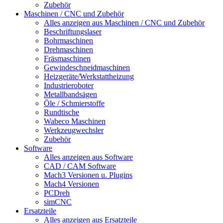
Zubehör
Maschinen / CNC und Zubehör
Alles anzeigen aus Maschinen / CNC und Zubehör
Beschriftungslaser
Bohrmaschinen
Drehmaschinen
Fräsmaschinen
Gewindeschneidmaschinen
Heizgeräte/Werkstattheizung
Industrieroboter
Metallbandsägen
Öle / Schmierstoffe
Rundtische
Wabeco Maschinen
Werkzeugwechsler
Zubehör
Software
Alles anzeigen aus Software
CAD / CAM Software
Mach3 Versionen u. Plugins
Mach4 Versionen
PCDreh
simCNC
Ersatzteile
Alles anzeigen aus Ersatzteile