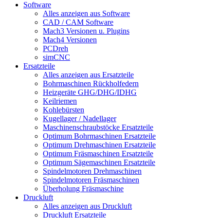
Software
Alles anzeigen aus Software
CAD / CAM Software
Mach3 Versionen u. Plugins
Mach4 Versionen
PCDreh
simCNC
Ersatzteile
Alles anzeigen aus Ersatzteile
Bohrmaschinen Rückholfedern
Heizgeräte GHG/DHG/IDHG
Keilriemen
Kohlebürsten
Kugellager / Nadellager
Maschinenschraubstöcke Ersatzteile
Optimum Bohrmaschinen Ersatzteile
Optimum Drehmaschinen Ersatzteile
Optimum Fräsmaschinen Ersatzteile
Optimum Sägemaschinen Ersatzteile
Spindelmotoren Drehmaschinen
Spindelmotoren Fräsmaschinen
Überholung Fräsmaschine
Druckluft
Alles anzeigen aus Druckluft
Druckluft Ersatzteile