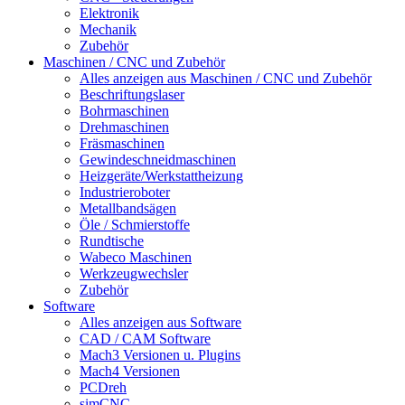
Elektronik
Mechanik
Zubehör
Maschinen / CNC und Zubehör
Alles anzeigen aus Maschinen / CNC und Zubehör
Beschriftungslaser
Bohrmaschinen
Drehmaschinen
Fräsmaschinen
Gewindeschneidmaschinen
Heizgeräte/Werkstattheizung
Industrieroboter
Metallbandsägen
Öle / Schmierstoffe
Rundtische
Wabeco Maschinen
Werkzeugwechsler
Zubehör
Software
Alles anzeigen aus Software
CAD / CAM Software
Mach3 Versionen u. Plugins
Mach4 Versionen
PCDreh
simCNC