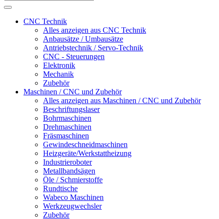
CNC Technik
Alles anzeigen aus CNC Technik
Anbausätze / Umbausätze
Antriebstechnik / Servo-Technik
CNC - Steuerungen
Elektronik
Mechanik
Zubehör
Maschinen / CNC und Zubehör
Alles anzeigen aus Maschinen / CNC und Zubehör
Beschriftungslaser
Bohrmaschinen
Drehmaschinen
Fräsmaschinen
Gewindeschneidmaschinen
Heizgeräte/Werkstattheizung
Industrieroboter
Metallbandsägen
Öle / Schmierstoffe
Rundtische
Wabeco Maschinen
Werkzeugwechsler
Zubehör