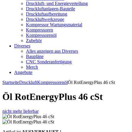
Druckluft- und Energieverteilung
Druckluftanlagen-Bauteile
Druckluftaufbereitung
Druckluftwerkzeuge
Kompressor Wartungsmaterial
Kompressoren
Kompressorenöl
Zubehör
Diverses
Alles anzeigen aus Diverses
Baupläne
CNC Sonderanfertigung
Merch
Angebote
Startseite
Druckluft
Kompressorenöl
Öl RotEnergyPlus 46 cSt
Öl RotEnergyPlus 46 cSt
nicht mehr lieferbar
Artikel ist
AUSVERKAUFT
!