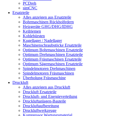
PCDreh
simCNC
Ersatzteile
Alles anzeigen aus Ersatzteile
Bohrmaschinen Rückholfedern
Heizgeräte GHG/DHG/IDHG
Keilriemen
Kohlebürsten
Kugellager / Nadellager
Maschinenschraubstöcke Ersatzteile
Optimum Bohrmaschinen Ersatzteile
Optimum Drehmaschinen Ersatzteile
Optimum Fräsmaschinen Ersatzteile
Optimum Sägemaschinen Ersatzteile
Spindelmotoren Drehmaschinen
Spindelmotoren Fräsmaschinen
Überholung Fräsmaschine
Druckluft
Alles anzeigen aus Druckluft
Druckluft Ersatzteile
Druckluft- und Energieverteilung
Druckluftanlagen-Bauteile
Druckluftaufbereitung
Druckluftwerkzeuge
Kompressor Wartungsmaterial