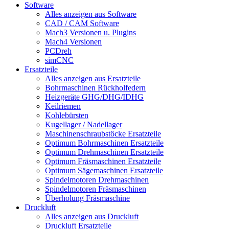
Software
Alles anzeigen aus Software
CAD / CAM Software
Mach3 Versionen u. Plugins
Mach4 Versionen
PCDreh
simCNC
Ersatzteile
Alles anzeigen aus Ersatzteile
Bohrmaschinen Rückholfedern
Heizgeräte GHG/DHG/IDHG
Keilriemen
Kohlebürsten
Kugellager / Nadellager
Maschinenschraubstöcke Ersatzteile
Optimum Bohrmaschinen Ersatzteile
Optimum Drehmaschinen Ersatzteile
Optimum Fräsmaschinen Ersatzteile
Optimum Sägemaschinen Ersatzteile
Spindelmotoren Drehmaschinen
Spindelmotoren Fräsmaschinen
Überholung Fräsmaschine
Druckluft
Alles anzeigen aus Druckluft
Druckluft Ersatzteile