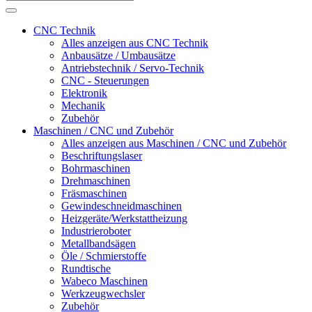
CNC Technik
Alles anzeigen aus CNC Technik
Anbausätze / Umbausätze
Antriebstechnik / Servo-Technik
CNC - Steuerungen
Elektronik
Mechanik
Zubehör
Maschinen / CNC und Zubehör
Alles anzeigen aus Maschinen / CNC und Zubehör
Beschriftungslaser
Bohrmaschinen
Drehmaschinen
Fräsmaschinen
Gewindeschneidmaschinen
Heizgeräte/Werkstattheizung
Industrieroboter
Metallbandsägen
Öle / Schmierstoffe
Rundtische
Wabeco Maschinen
Werkzeugwechsler
Zubehör