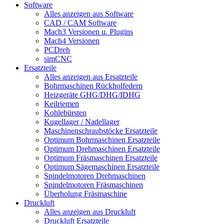
Software
Alles anzeigen aus Software
CAD / CAM Software
Mach3 Versionen u. Plugins
Mach4 Versionen
PCDreh
simCNC
Ersatzteile
Alles anzeigen aus Ersatzteile
Bohrmaschinen Rückholfedern
Heizgeräte GHG/DHG/IDHG
Keilriemen
Kohlebürsten
Kugellager / Nadellager
Maschinenschraubstöcke Ersatzteile
Optimum Bohrmaschinen Ersatzteile
Optimum Drehmaschinen Ersatzteile
Optimum Fräsmaschinen Ersatzteile
Optimum Sägemaschinen Ersatzteile
Spindelmotoren Drehmaschinen
Spindelmotoren Fräsmaschinen
Überholung Fräsmaschine
Druckluft
Alles anzeigen aus Druckluft
Druckluft Ersatzteile