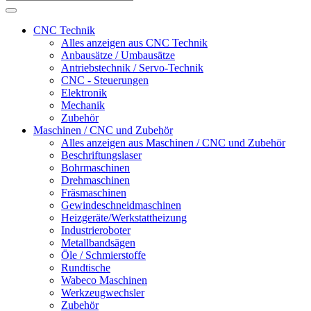
CNC Technik
Alles anzeigen aus CNC Technik
Anbausätze / Umbausätze
Antriebstechnik / Servo-Technik
CNC - Steuerungen
Elektronik
Mechanik
Zubehör
Maschinen / CNC und Zubehör
Alles anzeigen aus Maschinen / CNC und Zubehör
Beschriftungslaser
Bohrmaschinen
Drehmaschinen
Fräsmaschinen
Gewindeschneidmaschinen
Heizgeräte/Werkstattheizung
Industrieroboter
Metallbandsägen
Öle / Schmierstoffe
Rundtische
Wabeco Maschinen
Werkzeugwechsler
Zubehör