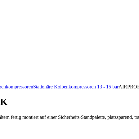
lbenkompressoren
Stationäre Kolbenkompressoren 13 - 15 bar
AIRPROF
KK
tern fertig montiert auf einer Sicherheits-Standpalette, platzsparend, tr