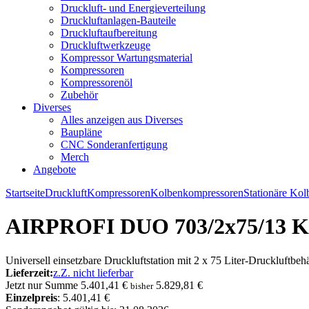
Druckluft- und Energieverteilung
Druckluftanlagen-Bauteile
Druckluftaufbereitung
Druckluftwerkzeuge
Kompressor Wartungsmaterial
Kompressoren
Kompressorenöl
Zubehör
Diverses
Alles anzeigen aus Diverses
Baupläne
CNC Sonderanfertigung
Merch
Angebote
Startseite
Druckluft
Kompressoren
Kolbenkompressoren
Stationäre Ko
AIRPROFI DUO 703/2x75/13 
Universell einsetzbare Druckluftstation mit 2 x 75 Liter-Druckluftbehäl
Lieferzeit:
z.Z. nicht lieferbar
Jetzt nur
Summe
5.401,41 €
5.829,81 €
bisher
Einzelpreis
: 5.401,41 €