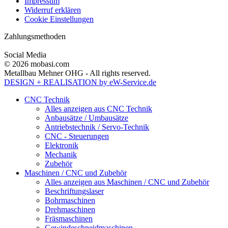
Impressum
Widerruf erklären
Cookie Einstellungen
Zahlungsmethoden
Social Media
© 2026 mobasi.com
Metallbau Mehner OHG - All rights reserved.
DESIGN + REALISATION
by eW-Service.de
CNC Technik
Alles anzeigen aus CNC Technik
Anbausätze / Umbausätze
Antriebstechnik / Servo-Technik
CNC - Steuerungen
Elektronik
Mechanik
Zubehör
Maschinen / CNC und Zubehör
Alles anzeigen aus Maschinen / CNC und Zubehör
Beschriftungslaser
Bohrmaschinen
Drehmaschinen
Fräsmaschinen
Gewindeschneidmaschinen