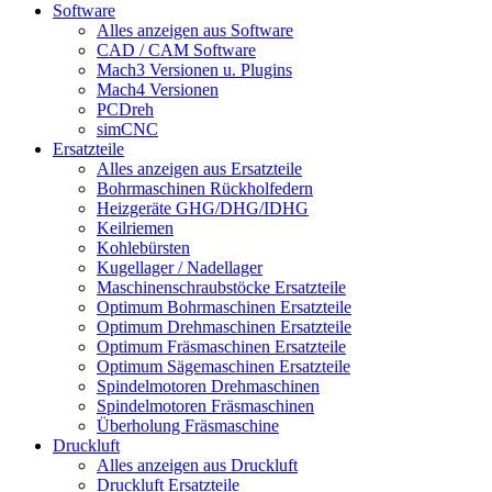
Software
Alles anzeigen aus Software
CAD / CAM Software
Mach3 Versionen u. Plugins
Mach4 Versionen
PCDreh
simCNC
Ersatzteile
Alles anzeigen aus Ersatzteile
Bohrmaschinen Rückholfedern
Heizgeräte GHG/DHG/IDHG
Keilriemen
Kohlebürsten
Kugellager / Nadellager
Maschinenschraubstöcke Ersatzteile
Optimum Bohrmaschinen Ersatzteile
Optimum Drehmaschinen Ersatzteile
Optimum Fräsmaschinen Ersatzteile
Optimum Sägemaschinen Ersatzteile
Spindelmotoren Drehmaschinen
Spindelmotoren Fräsmaschinen
Überholung Fräsmaschine
Druckluft
Alles anzeigen aus Druckluft
Druckluft Ersatzteile