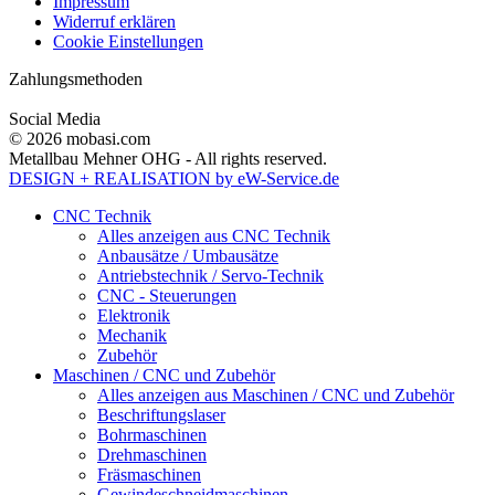
Impressum
Widerruf erklären
Cookie Einstellungen
Zahlungsmethoden
Social Media
© 2026 mobasi.com
Metallbau Mehner OHG - All rights reserved.
DESIGN + REALISATION
by eW-Service.de
CNC Technik
Alles anzeigen aus CNC Technik
Anbausätze / Umbausätze
Antriebstechnik / Servo-Technik
CNC - Steuerungen
Elektronik
Mechanik
Zubehör
Maschinen / CNC und Zubehör
Alles anzeigen aus Maschinen / CNC und Zubehör
Beschriftungslaser
Bohrmaschinen
Drehmaschinen
Fräsmaschinen
Gewindeschneidmaschinen