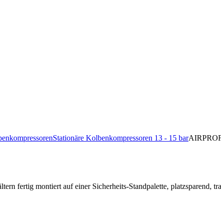
lbenkompressoren
Stationäre Kolbenkompressoren 13 - 15 bar
AIRPROFI
tern fertig montiert auf einer Sicherheits-Standpalette, platzsparend, tr