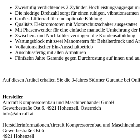
Zweistufig verdichtendes 2-Zylinder-Hochleistungsaggregat m
Die niedrige Drehzahl sorgt für einen ruhigen, vibrationsarme
Großes Lüfterrad für eine optimale Kühlung
Qualitäts-Elektromotoren mit Motorschutzschalter ausgestattet
Mit Phasenwender für eine einfache manuelle Umkehrung der 
Zwischen- und Nachkühler verringern die Kondensatbildung
Wartungsblock mit zwei Manometern für Behälterdruck und 
Vollautomatischer Ein-Ausschaltbetrieb
Anschlussfertig mit allen Armaturen
Fünfzehn Jahre Garantie gegen Durchrostung auf innen und auß
Auf diesen Artikel erhalten Sie die 3-Jahres Stürmer Garantie bei O
Hersteller
Aircraft Kompressorenbau und Maschinenhandel GmbH
Gewerbestraße Ost 6, 4921 Hohenzell, Österreich
info@aircraft.at
Herstellerinformationen
Aircraft Kompressorenbau und Maschinenh
Gewerbestraße Ost 6
4921 Hohenzell