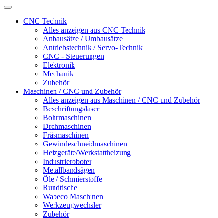
CNC Technik
Alles anzeigen aus CNC Technik
Anbausätze / Umbausätze
Antriebstechnik / Servo-Technik
CNC - Steuerungen
Elektronik
Mechanik
Zubehör
Maschinen / CNC und Zubehör
Alles anzeigen aus Maschinen / CNC und Zubehör
Beschriftungslaser
Bohrmaschinen
Drehmaschinen
Fräsmaschinen
Gewindeschneidmaschinen
Heizgeräte/Werkstattheizung
Industrieroboter
Metallbandsägen
Öle / Schmierstoffe
Rundtische
Wabeco Maschinen
Werkzeugwechsler
Zubehör