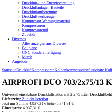
Druckluft- und Energieverteilung
Druckluftanlagen-Bauteile
Druckluftaufbereitung
Druckluftwerkzeuge
Kompressor Wartungsmaterial
Kompressoren
Kompressorenöl
Zubehör
Diverses
Alles anzeigen aus Diverses
Baupläne
CNC Sonderanfertigung
Merch
Angebote
Startseite
Druckluft
Kompressoren
Kolbenkompressoren
Stationäre Ko
AIRPROFI DUO 703/2x75/13 K
Universell einsetzbare Druckluftstation mit 2 x 75 Liter-Druckluftbehäl
Lieferzeit:
z.Z. nicht lieferbar
Jetzt nur
Summe
4.937,31 €
5.341,91 €
bisher
Einzelpreis
: 4.937,31 €