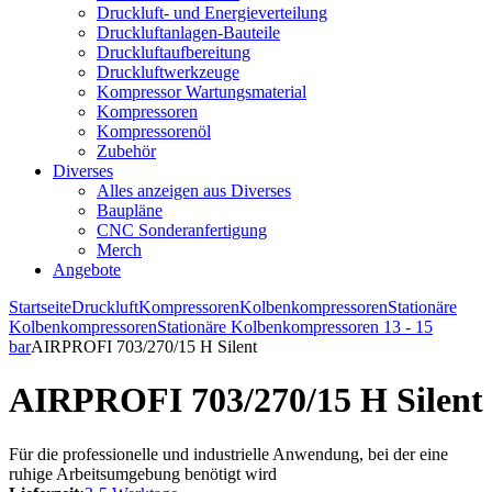
Druckluft- und Energieverteilung
Druckluftanlagen-Bauteile
Druckluftaufbereitung
Druckluftwerkzeuge
Kompressor Wartungsmaterial
Kompressoren
Kompressorenöl
Zubehör
Diverses
Alles anzeigen aus Diverses
Baupläne
CNC Sonderanfertigung
Merch
Angebote
Startseite
Druckluft
Kompressoren
Kolbenkompressoren
Stationäre
Kolbenkompressoren
Stationäre Kolbenkompressoren 13 - 15
bar
AIRPROFI 703/270/15 H Silent
AIRPROFI 703/270/15 H Silent
Für die professionelle und industrielle Anwendung, bei der eine
ruhige Arbeitsumgebung benötigt wird