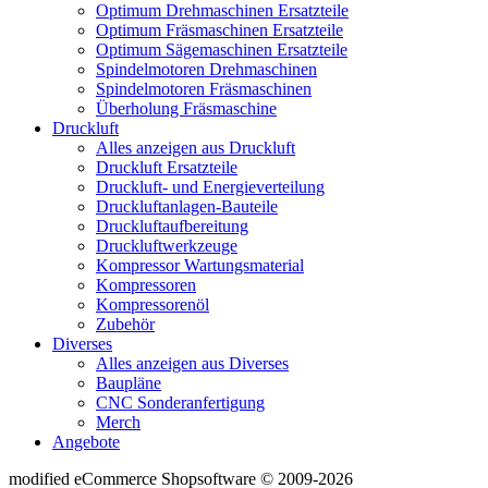
Optimum Drehmaschinen Ersatzteile
Optimum Fräsmaschinen Ersatzteile
Optimum Sägemaschinen Ersatzteile
Spindelmotoren Drehmaschinen
Spindelmotoren Fräsmaschinen
Überholung Fräsmaschine
Druckluft
Alles anzeigen aus Druckluft
Druckluft Ersatzteile
Druckluft- und Energieverteilung
Druckluftanlagen-Bauteile
Druckluftaufbereitung
Druckluftwerkzeuge
Kompressor Wartungsmaterial
Kompressoren
Kompressorenöl
Zubehör
Diverses
Alles anzeigen aus Diverses
Baupläne
CNC Sonderanfertigung
Merch
Angebote
mod
ified eCommerce Shopsoftware © 2009-2026