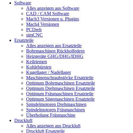
Software
Alles anzeigen aus Software
CAD / CAM Software
Mach3 Versionen u. Plugins
Mach4 Versionen
PCDreh
simCNC
Ersatzteile
Alles anzeigen aus Ersatzteile
Bohrmaschinen Rückholfedern
Heizgeräte GHG/DHG/IDHG
Keilriemen
Kohlebürsten
Kugellager / Nadellager
Maschinenschraubstöcke Ersatzteile
Optimum Bohrmaschinen Ersatzteile
Optimum Drehmaschinen Ersatzteile
Optimum Fräsmaschinen Ersatzteile
Optimum Sägemaschinen Ersatzteile
Spindelmotoren Drehmaschinen
Spindelmotoren Fräsmaschinen
Überholung Fräsmaschine
Druckluft
Alles anzeigen aus Druckluft
Druckluft Ersatzteile