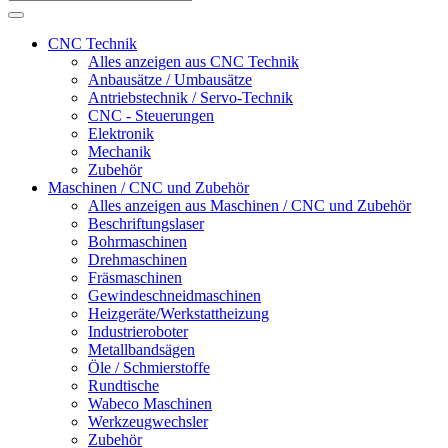
CNC Technik
Alles anzeigen aus CNC Technik
Anbausätze / Umbausätze
Antriebstechnik / Servo-Technik
CNC - Steuerungen
Elektronik
Mechanik
Zubehör
Maschinen / CNC und Zubehör
Alles anzeigen aus Maschinen / CNC und Zubehör
Beschriftungslaser
Bohrmaschinen
Drehmaschinen
Fräsmaschinen
Gewindeschneidmaschinen
Heizgeräte/Werkstattheizung
Industrieroboter
Metallbandsägen
Öle / Schmierstoffe
Rundtische
Wabeco Maschinen
Werkzeugwechsler
Zubehör