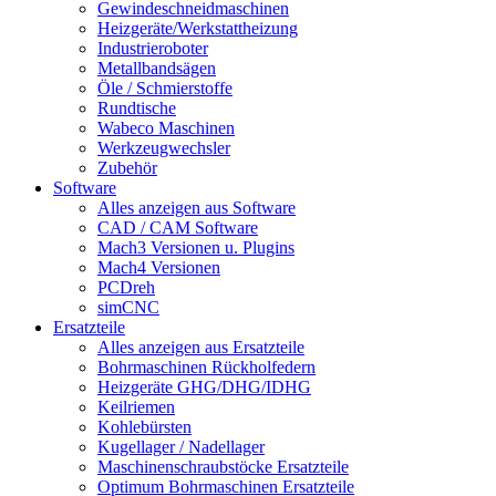
Gewindeschneidmaschinen
Heizgeräte/Werkstattheizung
Industrieroboter
Metallbandsägen
Öle / Schmierstoffe
Rundtische
Wabeco Maschinen
Werkzeugwechsler
Zubehör
Software
Alles anzeigen aus Software
CAD / CAM Software
Mach3 Versionen u. Plugins
Mach4 Versionen
PCDreh
simCNC
Ersatzteile
Alles anzeigen aus Ersatzteile
Bohrmaschinen Rückholfedern
Heizgeräte GHG/DHG/IDHG
Keilriemen
Kohlebürsten
Kugellager / Nadellager
Maschinenschraubstöcke Ersatzteile
Optimum Bohrmaschinen Ersatzteile