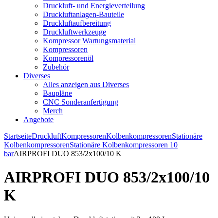
Druckluft- und Energieverteilung
Druckluftanlagen-Bauteile
Druckluftaufbereitung
Druckluftwerkzeuge
Kompressor Wartungsmaterial
Kompressoren
Kompressorenöl
Zubehör
Diverses
Alles anzeigen aus Diverses
Baupläne
CNC Sonderanfertigung
Merch
Angebote
Startseite
Druckluft
Kompressoren
Kolbenkompressoren
Stationäre
Kolbenkompressoren
Stationäre Kolbenkompressoren 10
bar
AIRPROFI DUO 853/2x100/10 K
AIRPROFI DUO 853/2x100/10
K