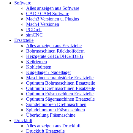
Software
Alles anzeigen aus Software
CAD / CAM Software
Mach3 Versionen u. Plugins
Mach4 Versionen
PCDreh
simCNC
Ersatzteile
Alles anzeigen aus Ersatzteile
Bohrmaschinen Rückholfedern
Heizgeräte GHG/DHG/IDHG
Keilriemen
Kohlebürsten
Kugellager / Nadellager
Maschinenschraubstöcke Ersatzteile
Optimum Bohrmaschinen Ersatzteile
Optimum Drehmaschinen Ersatzteile
Optimum Fräsmaschinen Ersatzteile
Optimum Sägemaschinen Ersatzteile
Spindelmotoren Drehmaschinen
Spindelmotoren Fräsmaschinen
Überholung Fräsmaschine
Druckluft
Alles anzeigen aus Druckluft
Druckluft Ersatzteile