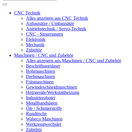
CNC Technik
Alles anzeigen aus CNC Technik
Anbausätze / Umbausätze
Antriebstechnik / Servo-Technik
CNC - Steuerungen
Elektronik
Mechanik
Zubehör
Maschinen / CNC und Zubehör
Alles anzeigen aus Maschinen / CNC und Zubehör
Beschriftungslaser
Bohrmaschinen
Drehmaschinen
Fräsmaschinen
Gewindeschneidmaschinen
Heizgeräte/Werkstattheizung
Industrieroboter
Metallbandsägen
Öle / Schmierstoffe
Rundtische
Wabeco Maschinen
Werkzeugwechsler
Zubehör