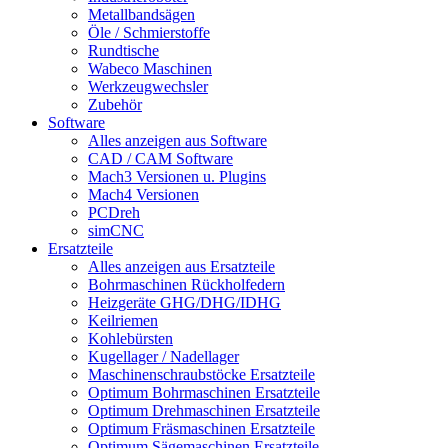
Metallbandsägen
Öle / Schmierstoffe
Rundtische
Wabeco Maschinen
Werkzeugwechsler
Zubehör
Software
Alles anzeigen aus Software
CAD / CAM Software
Mach3 Versionen u. Plugins
Mach4 Versionen
PCDreh
simCNC
Ersatzteile
Alles anzeigen aus Ersatzteile
Bohrmaschinen Rückholfedern
Heizgeräte GHG/DHG/IDHG
Keilriemen
Kohlebürsten
Kugellager / Nadellager
Maschinenschraubstöcke Ersatzteile
Optimum Bohrmaschinen Ersatzteile
Optimum Drehmaschinen Ersatzteile
Optimum Fräsmaschinen Ersatzteile
Optimum Sägemaschinen Ersatzteile