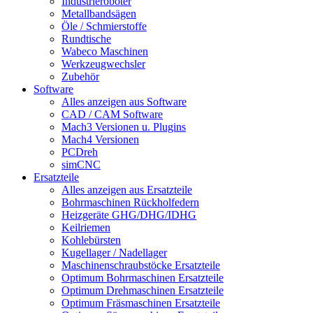
Industrieroboter
Metallbandsägen
Öle / Schmierstoffe
Rundtische
Wabeco Maschinen
Werkzeugwechsler
Zubehör
Software
Alles anzeigen aus Software
CAD / CAM Software
Mach3 Versionen u. Plugins
Mach4 Versionen
PCDreh
simCNC
Ersatzteile
Alles anzeigen aus Ersatzteile
Bohrmaschinen Rückholfedern
Heizgeräte GHG/DHG/IDHG
Keilriemen
Kohlebürsten
Kugellager / Nadellager
Maschinenschraubstöcke Ersatzteile
Optimum Bohrmaschinen Ersatzteile
Optimum Drehmaschinen Ersatzteile
Optimum Fräsmaschinen Ersatzteile