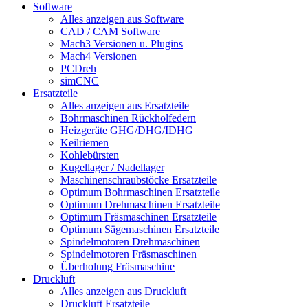
Software
Alles anzeigen aus Software
CAD / CAM Software
Mach3 Versionen u. Plugins
Mach4 Versionen
PCDreh
simCNC
Ersatzteile
Alles anzeigen aus Ersatzteile
Bohrmaschinen Rückholfedern
Heizgeräte GHG/DHG/IDHG
Keilriemen
Kohlebürsten
Kugellager / Nadellager
Maschinenschraubstöcke Ersatzteile
Optimum Bohrmaschinen Ersatzteile
Optimum Drehmaschinen Ersatzteile
Optimum Fräsmaschinen Ersatzteile
Optimum Sägemaschinen Ersatzteile
Spindelmotoren Drehmaschinen
Spindelmotoren Fräsmaschinen
Überholung Fräsmaschine
Druckluft
Alles anzeigen aus Druckluft
Druckluft Ersatzteile