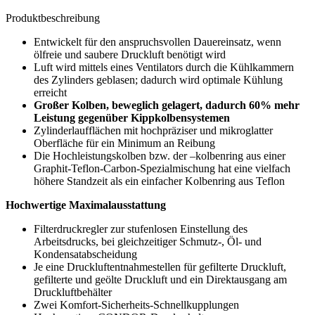
Produktbeschreibung
Entwickelt für den anspruchsvollen Dauereinsatz, wenn
ölfreie und saubere Druckluft benötigt wird
Luft wird mittels eines Ventilators durch die Kühlkammern
des Zylinders geblasen; dadurch wird optimale Kühlung
erreicht
Großer Kolben, beweglich gelagert, dadurch 60% mehr
Leistung gegenüber Kippkolbensystemen
Zylinderlaufflächen mit hochpräziser und mikroglatter
Oberfläche für ein Minimum an Reibung
Die Hochleistungskolben bzw. der –kolbenring aus einer
Graphit-Teflon-Carbon-Spezialmischung hat eine vielfach
höhere Standzeit als ein einfacher Kolbenring aus Teflon
Hochwertige Maximalausstattung
Filterdruckregler zur stufenlosen Einstellung des
Arbeitsdrucks, bei gleichzeitiger Schmutz-, Öl- und
Kondensatabscheidung
Je eine Druckluftentnahmestellen für gefilterte Druckluft,
gefilterte und geölte Druckluft und ein Direktausgang am
Druckluftbehälter
Zwei Komfort-Sicherheits-Schnellkupplungen