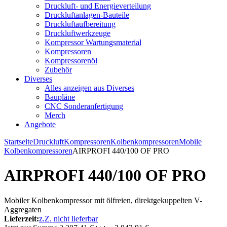
Druckluft- und Energieverteilung
Druckluftanlagen-Bauteile
Druckluftaufbereitung
Druckluftwerkzeuge
Kompressor Wartungsmaterial
Kompressoren
Kompressorenöl
Zubehör
Diverses
Alles anzeigen aus Diverses
Baupläne
CNC Sonderanfertigung
Merch
Angebote
Startseite
Druckluft
Kompressoren
Kolbenkompressoren
Mobile
Kolbenkompressoren
AIRPROFI 440/100 OF PRO
AIRPROFI 440/100 OF PRO
Mobiler Kolbenkompressor mit ölfreien, direktgekuppelten V-
Aggregaten
Lieferzeit:
z.Z. nicht lieferbar