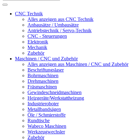
CNC Technik
Alles anzeigen aus CNC Technik
Anbausätze / Umbausätze
Antriebstechnik / Servo-Technik
CNC - Steuerungen
Elektronik
Mechanik
Zubehör
Maschinen / CNC und Zubehör
Alles anzeigen aus Maschinen / CNC und Zubehör
Beschriftungslaser
Bohrmaschinen
Drehmaschinen
Fräsmaschinen
Gewindeschneidmaschinen
Heizgeräte/Werkstattheizung
Industrieroboter
Metallbandsägen
Öle / Schmierstoffe
Rundtische
Wabeco Maschinen
Werkzeugwechsler
Zubehör