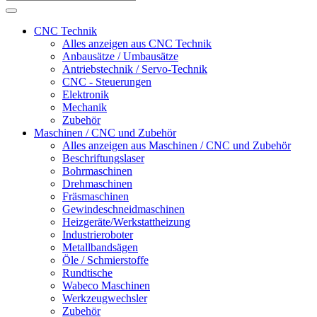
CNC Technik
Alles anzeigen aus CNC Technik
Anbausätze / Umbausätze
Antriebstechnik / Servo-Technik
CNC - Steuerungen
Elektronik
Mechanik
Zubehör
Maschinen / CNC und Zubehör
Alles anzeigen aus Maschinen / CNC und Zubehör
Beschriftungslaser
Bohrmaschinen
Drehmaschinen
Fräsmaschinen
Gewindeschneidmaschinen
Heizgeräte/Werkstattheizung
Industrieroboter
Metallbandsägen
Öle / Schmierstoffe
Rundtische
Wabeco Maschinen
Werkzeugwechsler
Zubehör