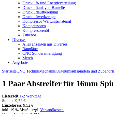
Druckluft- und Energieverteilung
Druckluftanlagen-Bauteile
Druckluftaufbereitung
Druckluftwerkzeuge
Kompressor Wartungsmaterial
Kompressoren
Kompressorenöl
Zubehör
Diverses
Alles anzeigen aus Diverses
Baupläne
CNC Sonderanfertigung
Merch
Angebote
Startseite
CNC Technik
Mechanik
Kugelumlaufspindeln und Zubehör
I
1 Paar Abstreifer für 16mm Spi
Lieferzeit:
1-2 Werktage
Summe
9,52 €
Einzelpreis
:
9,52 €
inkl. 19 % MwSt. zzgl.
Versandkosten