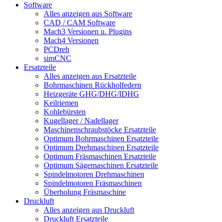
Software
Alles anzeigen aus Software
CAD / CAM Software
Mach3 Versionen u. Plugins
Mach4 Versionen
PCDreh
simCNC
Ersatzteile
Alles anzeigen aus Ersatzteile
Bohrmaschinen Rückholfedern
Heizgeräte GHG/DHG/IDHG
Keilriemen
Kohlebürsten
Kugellager / Nadellager
Maschinenschraubstöcke Ersatzteile
Optimum Bohrmaschinen Ersatzteile
Optimum Drehmaschinen Ersatzteile
Optimum Fräsmaschinen Ersatzteile
Optimum Sägemaschinen Ersatzteile
Spindelmotoren Drehmaschinen
Spindelmotoren Fräsmaschinen
Überholung Fräsmaschine
Druckluft
Alles anzeigen aus Druckluft
Druckluft Ersatzteile