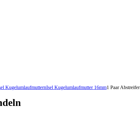
sel Kugelumlaufmuttern
Isel Kugelumlaufmutter 16mm
1 Paar Abstreife
ndeln